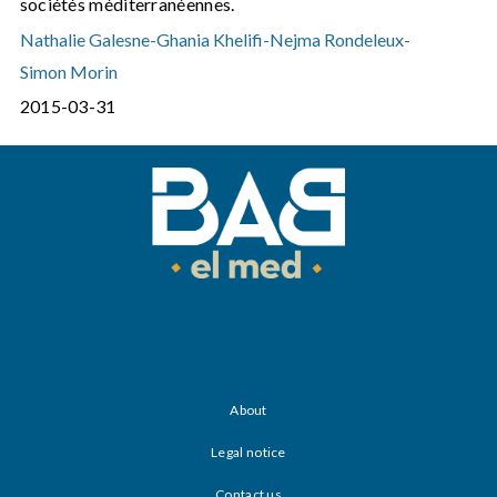
sociétés méditerranéennes.
Nathalie Galesne
-
Ghania Khelifi
-
Nejma Rondeleux
-
Simon Morin
2015-03-31
About
Legal notice
Contact us