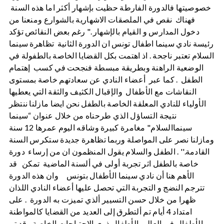
خصوصيتها فالدورة الفارطة حظيت بإشهار أكثر اما هذه السنة
فهناك نقص في الملصقات الاشهارية بالشوارع ومنعنا من
دخول المدارس و القيام بالإشهار ." رغم بعض النقائص تؤكد
رئيسة نادي سينما اطفال تونس ان الدورة الثانية تظاهرة سينما
السلام تعتبر ناجحة . اذ اهتمت بكل القضايا الخاصة بالطفولة في
الوضعية الراهنة وبطريقة مبسطة فنجحت في كسب إهتمام
الطفل . كما عبر أعضاء النادي عن سعادتهم خاصة بمستوى
النقاشات مع الأطفال والإقبال الكثيف والثقة التي يعطيها
الأولياء للنادي المعلقة الخاصة بالطفل نحن ايضا مازلنا ننتظر
نتيجة التساؤل الذي طرحناه من خلال عنوان “سينما
سينماالسلام" مغامرة كبيرة وشاقه اليوم عمرها 12 سنة
ومازلنا نصر على المواصلة وربما تظاهرة جديدة ستكرس السنة
القادمة.'' . الطفل والسلام يقول المنظمون ان من إرساء دورة
خاصة بالطفل اثر تجربة أولى في ألسنة الماضية تمكن قد
الأهم هنا أن نادي سينما الأطفال بتونس وان هذه الدورة
تترجم النضج و التجربة التي تحصل عليها أعضاء النادي اللذان
ظهرا من خلال حسن التسيير ألذي تميزت به الدورة . على
امتداد 4 أيام تم ألتطرق إلى العديد من القضايا كالمواطنة
,الأطفال في العالم ,الأطفال ذوي الاحتياجات الخاصة وقد تم