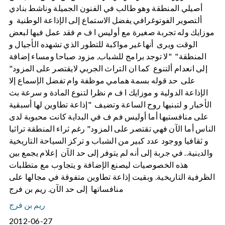
أصيلي المنطقة وهو طالب في الفنون الجميلة وناشط بنادي
ألتصوير الفوتوغرافي يفضل الاستماع إلى الإذاعة الوطنية و
موزايك وله تجربة صغيرة مع أوليس ا ف م فقد عمل فيها لبعض
الوقت ويرى أنها غير مواكبة للتطور الذي تشهده الأجيال و
المنطقة" "لا توجد برامج للشباب, مزود صباحا ومساء إضافة
إلى انعدام ألتنوع كما ان التراث الجربي لايقتصر على المزود"
على حد قوله بسمة همامي موظفة وام تفضل الإسماع إلا
الإذاعة الدولية و موزايك ا ف م نظرا لتنوع المادة و سرعة بث
الأخبار و لتبنيها روح الساعة وتضيف "إذاعة تطاوين لها أسبقية
على منافستيها أما أوليس فم ف في البداية كانت محبوبة لدى
الناس أما الآن فهي تقتصر على المزود" رغم ثراء المنطقة تراثيا
و ثقافيا ووجود عدد كبير من الشباب و تركز السياحة التاريخية
والدينية.. في جربة إلى أنه لم يتوفر إلى حد الآن إعلام يجمع بين
هذه الخصوصيات ليصنع الإضافة و يتجاوب مع متطلبات
الظرفية التاريخية. وبقيت إذاعة تطاوين متفوقة في مجالها على
منافساتها إلى حد الآن. ريم بن فرج
ريم بن فرج
2012-06-27