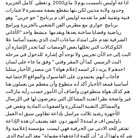
اذاعة أوليس تأسست يوم 3 ماي2010 و تغطي كامل الجزيرة
وحدود ولاية مدنين لكن بثها ينقطع بصفة مستمرة لاعتبارات
فنية وتقنية أهم ما تقدمه اوليس اف م برنامج " جو جربي" وهو
برنامج حواري مع مطربي الفن الشعبي بالجزيرة وبرامج
رياضية وقضايا ساخنة يعدها ويقدمها منشط واحد "الأغاني
الشرقية تقدم على امتداد ساعات البث الذي يعتمد أساسا علا
الكوكتالات التي تخللها بعض الومضات كما تجدر الإشارة أن
البث إلى حد الآن تجريبي ولا توجد أي إشارة للدخول في مرحلة
البث الرسمي كما أن المقر وقتي " وفق ما جاء على لسان
احدهم لا يريد ذكر اسمه إعلام هواة؟ عن مصدر الأخبار سئلنا
فأجاب أنهم يعتمدون على الفاسبوك والمواقع الاجتماعية
أساسيا فمعد الأخبار أكد أنه متطوع وأن معظم من يعملون هنا
هم كذلك هواة متطوعون وأضاف أن الأمور حسب رأيه مازالت
غير واضحة نظرا لعديد المشاكل التي يتعرضون لها في الإرسال
والمشاكل التقنية المتكررة والصعوبات المادية ونقص في
الأجهزة رشيد تلالت مراسل بإذاعة تطاوين سبق له العمل
باوليس اف م لمدة 3 أشهر دون عقد يضيف ان هذه الإذاعة
تفتقر للحد الادنى من الحرفية فهي ليست مؤسسة إعلامية ولا
شركة ولهذا أرى" أن كلمة اذاعةهواة مقبولة" معد البرامج الذي