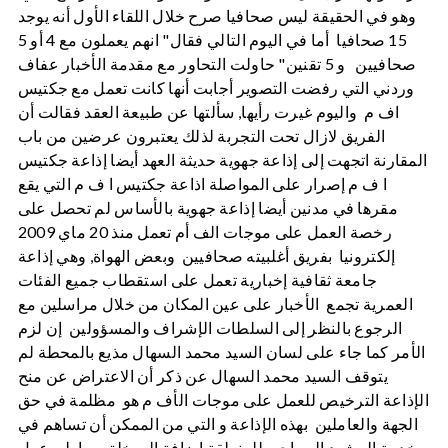
وهو في الحقيقة ليس صحافيا صرح خلال اللقاء الأول أنه يوجد
15 صحافيا أما في اليوم التالي فقال" انهم يعملون مع 4 أو 5
صحافيين و 5 تقنين" حاولت التحاور مع مقدمة الأخبار عفاف
وردني التي رفضت التصوير أجابت أنها كانت تعمل مع جكتيس
اف م واليوم غيرت رأيها, سألتها عن طبيعة العقد فقالت أن
الفريق لازال تحت التجربة لذلك يعتبرون عرضين من باب
المقارنة اتجهت إلى إذاعة جهوية حديثة العهد أيضا إذاعة جكتيس
ا ف م إصرار على المواصلة اذاعة جكتيس ا ف م التي يقع
مقرها في مدنين أيضا إذاعة جهوية بالأساس لم تحصل على
رخصة العمل على موجات الف أم تعمل منذ 20 ماي 2009
إلكترونيا بفريق أغلبيته صحافيين وبعض الهواة, وهي إذاعة
جامعة ثقافية إخبارية تعمل على استقطاب جميع الفئات
العمرية تجمع الأخبار على عين المكان من خلال مراسلين مع
الرجوع بالنظر إلى السلطات الإشراف والمسؤولين إن لزم
الأمر كما جاء على لسان السيد محمد السهال مذيع بالمحطة لم
يتوقف السيد محمد السهال عن ذكر أن الاعتراض عن منح
الإذاعة الترخيص للعمل على موجات الأف م هو مظلمة في حق
الجهة والعاملين بهذه الإذاعة و التي من الممكن أن تساهم في
خدمة المشهد السياحي للمنطقة إضافة إلى خلق مواطن عمل