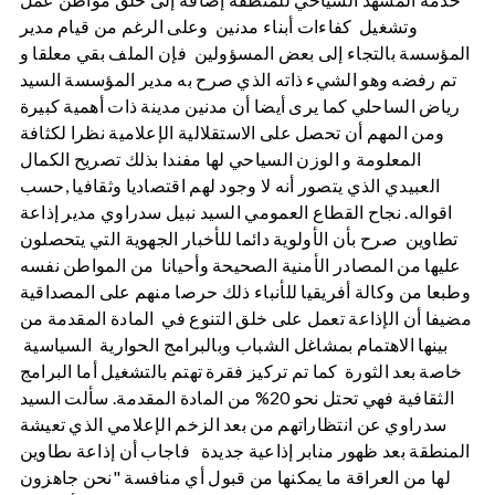
وتشغيل كفاءات أبناء مدنين وعلى الرغم من قيام مدير
المؤسسة بالتجاء إلى بعض المسؤولين فإن الملف بقي معلقا و
تم رفضه وهو الشيء ذاته الذي صرح به مدير المؤسسة السيد
رياض الساحلي كما يرى أيضا أن مدنين مدينة ذات أهمية كبيرة
ومن المهم أن تحصل على الاستقلالية الإعلامية نظرا لكثافة
المعلومة و الوزن السياحي لها مفندا بذلك تصريح الكمال
العبيدي الذي يتصور أنه لا وجود لهم اقتصاديا وثقافيا ,حسب
اقواله. نجاح القطاع العمومي السيد نبيل سدراوي مدير إذاعة
تطاوين صرح بأن الأولوية دائما للأخبار الجهوية التي يتحصلون
عليها من المصادر الأمنية الصحيحة وأحيانا من المواطن نفسه
وطبعا من وكالة أفريقيا للأنباء ذلك حرصا منهم على المصداقية
مضيفا أن الإذاعة تعمل على خلق التنوع في المادة المقدمة من
بينها الاهتمام بمشاغل الشباب وبالبرامج الحوارية السياسية
خاصة بعد الثورة كما تم تركيز فقرة تهتم بالتشغيل أما البرامج
الثقافية فهي تحتل نحو 20% من المادة المقدمة. سألت السيد
سدراوي عن انتظاراتهم من بعد الزخم الإعلامي الذي تعيشة
المنطقة بعد ظهور منابر إذاعية جديدة فاجاب أن إذاعة ىطاوين
لها من العراقة ما يمكنها من قبول أي منافسة "نحن جاهزون