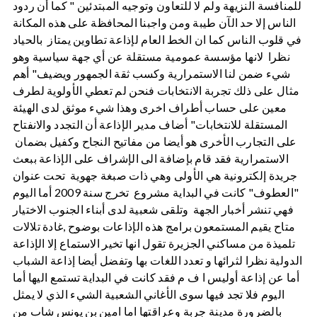
للمنافسة النزيهة ولم لا للتعاون وتوجيه المبتدئين " كما أن ردود
الناس إلا حد الآن طيبة ومن واجبنا المحافظة على هذه المكانة
في قلوب الناس كما ان الخط العام لإذاعة تطاوين يمتاز بالحياد
نظرا لانها مؤسسة عمومية مستقلة عن أي جهة سياسية وهو
شيء ضمن لنا الاستمرارية وكسب ثقة الجمهور ويضيف" أهم
مثال على ذلك تجربة الانتخابات فنحن لم تعطي الأولوية لطرف
معين على حساب أطراف اخرى وهذا شيء موثق لدى الهيئة
المستقلة للانتخابات" أضاف مدير الإذاعة أن التجدد والانفتاح
على التجارب الأخرى هو أيضا من مفاتيح النجاح وكفيل بضمان
الاستمرارية فقد قام بإضافة الى الإشراف على الإذاعة ببعث
جريدة إلكترونية هي الأولى وهي ذات صبغة جهوية تحت عنوان
"العطوف" كانت في البداية مشروع تخرج سنة 2009 أما اليوم
فهي تنشر أخبار الجهة وتلقى شعبية لدى أبناء الجنوب الاختيار
متاح يقيم المستمعون برامج هذه الإذاعات بوضوح ,غادة تلالات
تلميذة من مساكني الجزيرة تقول انها تخير الاستماع إلا الإذاعة
الدولية نظرا لثرائها و تعدد اللغات بها وتفضل أيضا إذاعة الشباب
أما عن إذاعة أوليس ا ف م فقد كانت في البداية تستمع اليها أما
اليوم فلا تجد فيها سوى الأغاني الشعبية الشيء الذي لا يمثل
بالضرورة مدينة جربة وعراقتها اما امين بن يونس شاب من