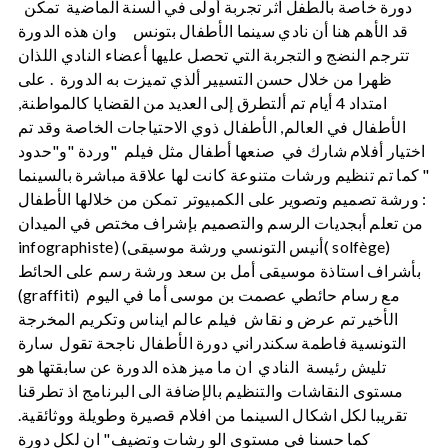
دورة خاصة بالطفل اثر تجربة أولى في ألسنة الماضية تمكن
قد الأهم هنا أن نادي سينما الأطفال بتونس وان هذه الدورة
تترجم النضج و التجربة التي تحصل عليها أعضاء النادي اللذان
ظهرا من خلال حسن التسيير ألذي تميزت به الدورة . على
امتداد 4 أيام تم ألتطرق إلى العديد من القضايا كالمواطنة,
الأطفال في العالم, الأطفال ذوي الاحتياجات الخاصة وقد تم
اختيار أفلام شارك في صنعها أطفال مثل فيلم "وردة "و"حدود
" كما تم تنظيم ورشات متنوعة كانت لها علاقة مباشرة بالسينما
: ورشة تصميم وتصوير على الكمبيوتر تمكن من خلالها الأطفال
من تعلم أبجديات الرسم والتصميم بإشراف مختص في الميدان
infographiste) (أنيس التونسي ورشة موسيقى( solfège)
بأشراف استاذة موسيقى أمل بن سعد ورشة رسم على الحائط
(graffiti) مع رسام حائطي عصمت بن موسى أما في اليوم
الأخير تم عرض و نقاش فيلم عالم ايناس وتكريم المخرجة
التونسية فاطمة سكندراني دورة الأطفال ناجحة تقول سارة
تليش رئيسة النادي ان ما ميز هذه الدورة عن سابقتها هو
مستوى النقاشات والتنظيم بالإضافة الى البرنامج اذ تطرقنا
تقريبا لكل اشكال السينما من افلام قصيرة وطويلة ووثائقية.
كما حسنا في مستوى الو رشات وتضيف" ان لكل دورة