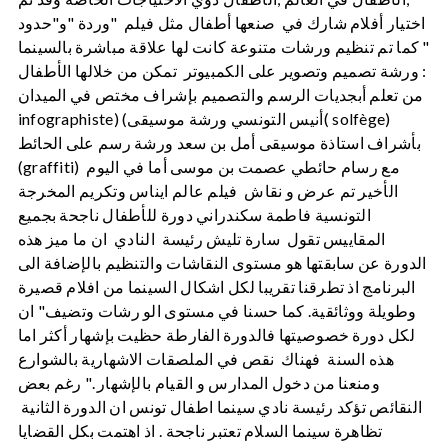
اختيار أفلام شارك في صنعها أطفال مثل فيلم "وردة "و"حدود
" كما تم تنظيم ورشات متنوعة كانت لها علاقة مباشرة بالسينما
: ورشة تصميم وتصوير على الكمبيوتر تمكن من خلالها الأطفال
من تعلم أبجديات الرسم والتصميم بإشراف مختص في الميدان
infographiste) (أنيس التونسي ورشة موسيقى( solfège)
بأشراف استاذة موسيقى أمل بن سعد ورشة رسم على الحائط
(graffiti) مع رسام حائطي عصمت بن موسى أما في اليوم
الأخير تم عرض و نقاش فيلم عالم ايناس وتكريم المخرجة
التونسية فاطمة سكندراني دورة للأطفال ناجحة بجميع
المقاييس تقول سارة تليش رئيسة النادي ان ما ميز هذه
الدورة عن سابقتها هو مستوى النقاشات والتنظيم بالإضافة الى
البرنامج اذ تطرقنا تقريبا لكل اشكال السينما من افلام قصيرة
وطويلة ووثائقية. كما حسنا في مستوى الو رشات وتضيف" ان
لكل دورة خصوصيتها فالدورة الفارطة حظيت بإشهار أكثر اما
هذه السنة فهناك نقص في الملصقات الاشهارية بالشوارع
ومنعنا من دخول المدارس و القيام بالإشهار ." رغم بعض
النقائص تؤكد رئيسة نادي سينما اطفال تونس ان الدورة الثانية
تظاهرة سينما السلام تعتبر ناجحة . اذ اهتمت بكل القضايا