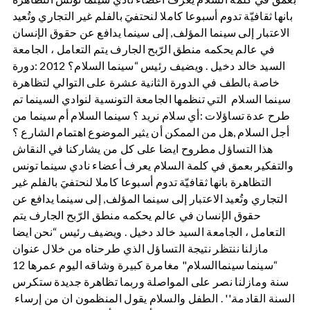
بانها ثقافيّة تدوم أسبوعا كاملا لنحتفيَ بالفلم غير التجاري وتُعيد
الاعتبار إلى سينما المؤلف, إلى سينما يدافع عن حقوق الإنسان
في عالم يحكمه منطق الرّبح الجارف يتم التعامل ، الجامعة
السيد خالد دخيل . ويضيف رئيس “سينما السلام؟ 2012 :دورة
خاصة بالطف في الدورة الثانية عشرة على التوالي لتظاهرة
سينما السلام التي تنظمها الجامعة التونسية لنوادي السينما تم
طرح عدة تساؤلات :أي سلام نريد ؟ سينما السلام أم سينما من
أجل السلام ,هل من الممكن أن يثير الموضوع اهتمام الشارع ؟
هذا التساؤل مطروح ايضا على كل من يشاركنا في النقاش
والتفكير بعمق في كلمة السلام يعرف أعضاء نادي سينما تونس
التظاهرة بانها ثقافيّة تدوم أسبوعا كاملا لنحتفيَ بالفلم غير
التجاري وتُعيد الاعتبار إلى سينما المؤلف, إلى سينما يدافع عن
حقوق الإنسان في عالم يحكمه منطق الرّبح الجارف يتم
التعامل ، الجامعة السيد خالد دخيل . ويضيف رئيس “نحن ايضا
مازلنا ننتظر نتيجة التساؤل الذي طرحناه من خلال عنوان
“سينما سينماالسلام" مغامرة كبيرة وشاقه اليوم عمرها 12
سنة ومازلنا نصر على المواصلة وربما تظاهرة جديدة ستكرس
السنة القادمة.'' . الطفل والسلام يقول المنظمون ان من إرساء