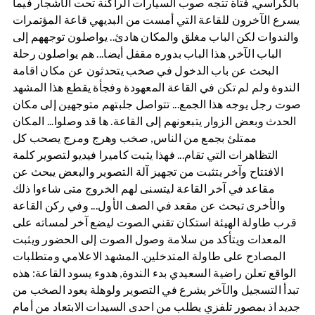
بالكراسي, فتاة تتجه صوب السيارات الراكنة تحت الأشجار فيما
يسرع الآخرون للقاعة التي أمست من البديهي قاعة المؤتمرات
والندوات لكن الباب مغلق والمكان هادئ.. يواصلون توجههم إلى
الباب الآخر, هذا الباب بدوره مقفل أيضا... هم يواصلون رحلة
البحث عن باب الدخول في صخب يتحدثون عن مكان اقامة
الندوة ولم لم تكن في القاعة المعهودة وفجأة يقطع هذا المشهد
صوت رجل يوجه هذا الجمع... تتواصل جلبتهم متوجهين إلى مكان
الحدث وبعض الزوار يتبعونهم إلى القاعة. ها قد وصلوا... المكان
ممتلئ بجمع من الناس, صخب وهرج ومرج يصحب كل
التظاهرات التي تقام... فهذا يثبت كاميرا فيديو لتصوير كلمة
الافتتاح وآخر يتثبت من تجهيز آلة التصوير والبعض يبحث عن
مقاعد في آخر القاعة ليتسنى لهم الخروج متى شاءوا ذلك
والأخرى تبحث عن مقعد في الصف الأول... وفي ركن القاعة
قرب طاولة الهيئة استكان تقني الصوت ليضع آخر لمساته على
المعدات ويتأكد من سلامة وصول الصوت إلى الحضور ويثبت
المصادح على طاولة المتدخلين. المشهد الاعلامي ومتطلبات
الواقع تعلن راضية السعيدي بدء الندوة, هدوء يسود القاعة: هذه
تبدأ التسجيل والآخر يشرع في التصوير ولوهلة يعود الصخب من
جديد اذ بمصور تلفزي يطلب من احدى السيدات الابتعاد من أمام