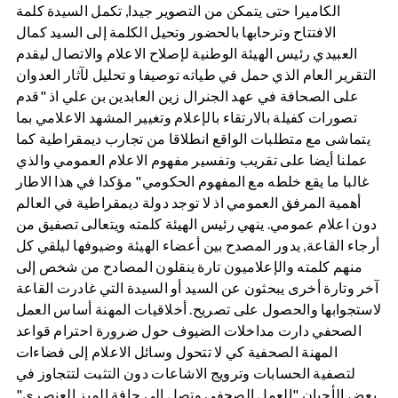
الكاميرا حتى يتمكن من التصوير جيدا, تكمل السيدة كلمة
الافتتاح وترحابها بالحضور وتحيل الكلمة إلى السيد كمال
العبيدي رئيس الهيئة الوطنية لإصلاح الاعلام والاتصال ليقدم
التقرير العام الذي حمل في طياته توصيفا و تحليل لآثار العدوان
على الصحافة في عهد الجنرال زين العابدين بن علي اذ "قدم
تصورات كفيلة بالارتقاء بالإعلام وتغيير المشهد الاعلامي بما
يتماشى مع متطلبات الواقع انطلاقا من تجارب ديمقراطية كما
عملنا أيضا على تقريب وتفسير مفهوم الاعلام العمومي والذي
غالبا ما يقع خلطه مع المفهوم الحكومي" مؤكدا في هذا الاطار
أهمية المرفق العمومي اذ لا توجد دولة ديمقراطية في العالم
دون اعلام عمومي. ينهي رئيس الهيئة كلمته ويتعالى تصفيق من
أرجاء القاعة, يدور المصدح بين أعضاء الهيئة وضيوفها ليلقي كل
منهم كلمته والإعلاميون تارة ينقلون المصادح من شخص إلى
آخر وتارة أخرى يبحثون عن السيد أو السيدة التي غادرت القاعة
لاستجوابها والحصول على تصريح. أخلاقيات المهنة أساس العمل
الصحفي دارت مداخلات الضيوف حول ضرورة احترام قواعد
المهنة الصحفية كي لا تتحول وسائل الاعلام إلى فضاءات
لتصفية الحسابات وترويج الاشاعات دون التثبت لتتجاوز في
بعض الأحيان "العمل الصحفي وتصل إلى حافة الميز العنصري"