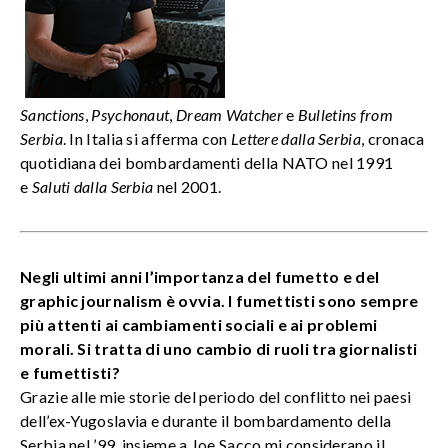
Sanctions
,
Psychonaut
,
Dream Watcher
e
Bulletins from
Serbia
. In Italia si afferma con
Lettere dalla Serbia
, cronaca
quotidiana dei bombardamenti della NATO nel 1991
e
Saluti dalla Serbia
nel 2001.
Negli ultimi anni l’importanza del fumetto e del
graphic journalism è ovvia. I fumettisti sono sempre
più attenti ai cambiamenti sociali e ai problemi
morali. Si tratta di uno cambio di ruoli tra giornalisti
e fumettisti?
Grazie alle mie storie del periodo del conflitto nei paesi
dell’ex-Yugoslavia e durante il bombardamento della
Serbia nel ’99, insieme a Joe Sacco mi considerano il