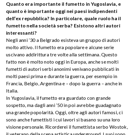
Quanto era importante il fumetto in Yugoslavia, e
quanto è importante oggi nei paesi indipendenti
dell’ex repubblica? In particolare, quale ruolo ha il
fumetto nella società serba? Esistono altri autori
interessanti?
Negli anni ’30 a Belgrado esisteva un gruppo di autori
molto attivo. Il fumetto era popolare e alcune serie
uscivano addirittura tre volte alla settimana. Questo
fatto non è molto noto oggi in Europa, anche se molti
fumetti di autori serbi anonimi venivano pubblicati in
molti paesi prima e durante la guerra, per esempio in
Francia, Belgio, Argentina e – dopo la guerra – anche in
Italia.
In Yugoslavia, il fumetto era guardato con grande
sospetto, ma dagli anni ’50 in poi avrebbe guadagnato
una grande popolarità. Oggi, oltre agli autori famosi, ci
sono anche fumettisti i cui lavori si basano su una loro
visione personale. Ricorderei il fumettista serbo Wostok,
il veterano della scena artistica underground. I suoi sono