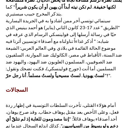
لكنها خفيفة. لم تكن نيته أبداً أن يهين أو أن يكون شريراً
" كما
يتذكر المخرج حبيب ميستيري.
سينمائي تونسي آخر ممن أشادوا به في الجريدة اليسارية
"الطريق "عدد 17-23 كانون الثاني (يناير) هو أحمد بينيس الذي
حيّا في رسالة أرسلها إلى فولينسكي الرسام الذي عرفه في
شبابه: " أذكر غذاءاً تناولناه مع أصدقاء تونسيين أثرنا فيه
موضوع الحالة القائمة في بلادي وفي العالم العربي: الشيعة
ضد السنة، الأقباط في مصر، الكاثوليك ضد الموارنة، السلفيون
ضد الصوفيين، المسلمون العلويون ضد اليهود، واليهود ضد
المسلمين. أما أنت (جورج فولينسكي)، فكنت تضحك وتقول:
".
لستُ يهوديا. لستُ مسيحياً ولستُ مسلماً. أنا رجل حرّ!
"
السجالات
أمام هؤلاء القتلى، تأخرت السلطات التونسية في إظهار ردة
فعل، وعلى الأخص بعد مقتل يوهاف حطاب. وقد صرح يوهان،
أحد أصدقاء يوهاف قائلاً: "
إننا مصدومون للغاية إذ لم نتلقّ أي
دعم ولو بسيط من السياسيين
". كذلك اندلع السجال عندما تم