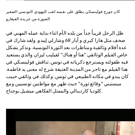
كان جورج فولينسكي يطلق على نفسه لقب اليهودي التونسي الصغير
الصورة من جريدة الفيغارو
ظل الرجل قريباً جداً من بلده الأم اثناء بداية عمله المهني في
صحف مثل هارا كيري و أيار 68 وشارلي إيبدو. ولقد شارك في
عدة أفلام وثائقية ومناظرات بعد الثورة التونسية. ونذكر بشكل
خاص الفيلم الوثائقي "هنا أو هناك" لفيليب ليزان والذي يستعيد
فيه طفولته ويسترجع ذكرياته في تونس. تناقش فولينسكي في
هذا الفيلم مع تاجر من المدينة العتيقة شرح له معنى يد فاطمة.
كان يبدو في مكانه الطبيعي في تونس. وكذلك في وثائقي حبيب
ميستيني "وقائع ثورة" حيث ظهر مع مواطنين تونسيين ومع
كلوديا كاردينالي والممثل الفكاهي ميشيل بوجناح.