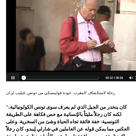
رحلة لاستكشاف المغرب. عودة فولينسكي من تونس. فيليب لزان
كان ينحدر من الجيل الذي لم يعرف سوى تونس الكولونيالية،
"
لكنه كان رجلاً مليئاً بالإنسانية مع حس فكاهة على الطريقة
التونسية: خفة فائقة تجاه الحياة وشئ من السخرية. وعلى
العكس مما يمكن قوله عن العاملين في شارلي إيبدو، كان رجلاً
يملك نظرة ترسم مسافة تجاه ما يخص الأديان. نظرة متسامحة