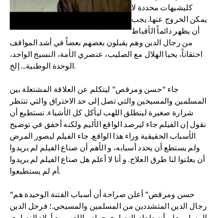
كليشيهات محددة لا
يمكن الخروج عنها. يجب
أن يظهر دائماً الأقباط
من رجال الدين وهم يقبلون بعضهم بعضاً في أشد المواقف
احتقاناً، يحيا الهلال مع الصليب، عنصري الأمة، النسيج الواحد،
الوحدة الوطنية... إلخ.
جاء "حسن ومرقص" ليتكلم عن العلاقة المشتعلة بين
المسلمين والمسيحين والتي تصل إلى حد الاحتراق والتي تنتظر
شرارة صغيرة لينطلق اللهب ليأكل كل الأشياء. نستطيع أن
نقول إن الفيلم جاء ليرصد الواقع الأليم ولكنه أخفق في توضيح
الأسباب الحقيقية وراء هذا الواقع. جاء الفيلم ليصور المرض
ولم يستطع أن يحدد أسبابه، و الأهم أن صناع الفيلم لم يريدوا
أن يعلنوا لنا طرق العلاج. و أنا لا أعلم هل صناع الفيلم لم يريدوا
أم لم يستطيعوا.
"حسن ومرقص" أعلن صراحة أن أسباب الفتنة الوحيدة هم
رجال الدين المتشددين من المسلمين والمسيحي.؛ فرجل الدين
المسلم يعلن أن طعام النصارى حرام واللعب مع أولاد النصارى