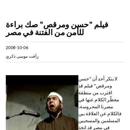
فيلم "حسن ومرقص" صك براءة
للأمن من الفتنة في مصر
2008-10-06
رأفت موسى ذكري
لا ينكر أحد أن "حسن
ومرقص" فيلم قد
اقترب من منطقة
محظّر الكلام عنها في
مصرنا المحروسة،
فالكلام عن العلاقة بين
المسلمين والمسحيين
في مصر قد اتخذ