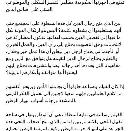
تمنع في أجهزتها الحكومية مظاهر التمييز الشكلي والموضوعي
المبني علي أساس الدين.
من الذي منح رجال الدين كل هذه السطوة علي المجتمع حتي
أنهم يستطيعوا أن يشعلوه بكلمة؟ أليس هو ارتكان الدولة بكل
ما فيها إلى تفصيل الدين بحسب اهدافها فتكون المشاركة في
الانتخابات وحق التصويت يحتاج إلي رأي الدين، والعمل الخيري
أو الأجتماعي يحتاج لرجل دين ليعلن أن هذا عمل خير وحلال،
والتعليم يحتاج لرجال الدين لتقيمه هل يتوافق مع الدين ومع
مفاهيمنا التي يحددها أحد رجاله أيضا والتشريعات تحتاج إليهم
ليعلنوا أنها متوافقة وأفكارهم الدينية؟
إذا كان الفيلم وصناعه حاولوا أن يجاملوا الأمن ويريحوا أنفسهم
من كلام العلمانيين فإنهم سعوا لاجئين إلى تحميل الفكر الديني
المتشدد ورجاله أسباب انهيار الوطن.
الفيلم رسالته في نهاية المطاف هي أن الوطن ينهار في ساحة
تقبيل اللحى ولكنه لم يبين لنا من الذي منح أصحاب اللحى هذه
الجراءة علي انتهاك حرمة الوطن وكيف لم يسعَ الوطن لحماية