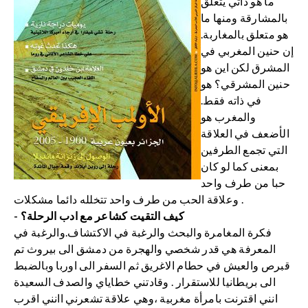
ما هو ذاتي يتعلق
بالمشارقة ومنها ما
هو متعلق بالمغاربة.
إن حنين المغربي في
المشرق لكن اين هو
حنين المشرقي؟ هو
في ذاته فقط.
والمغرب هو
الأضعف في العلاقة
التي تجمع الطرفين
بمعنى كما لو كان
حبا من طرف واحد
وعلاقة الحب من طرف واحد تتخلله دائما مشكلات .
- كيف التقيت كشاعر مع ادب الرحلة؟
فكرة المغامرة والبحث والرغبة في الاكتشاف.والرغبة في
المعرفة هي قدر شخصي والهجرة من دمشق الى بيروث تم
قبرص والعيش في حطام الاغريق ثم السفر الى اوربا وبالضبط
الى بريطانيا للاستقرار . وقادتني خطاياي والصدف السعيدة
انني اقترنت بامرأة مغربية ،وهي علاقة تشعرني اانني اقرب