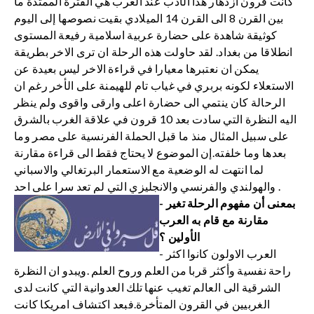
كانت قرون ازدهار هذا الأدب عند العرب هي الفترة الممتدة ما
بين القرن 8 الى القرن 14 الميلادي بقيت نصوصها إلى اليوم
كوثيقة شاهدة على حضارة عربية اسلامية رفيعة المستوى
انطلاقا من بغداد. لقد حاولت هذه الرحلة ان ترى الاخر بطريقة
يمكن ان نعتبرها معيارا في قراءة الاخر ليس بعيدة عن
الاستعلاء لكونه بربري في غياب تام للهيمنة على الأخر رغم ان
الرحالة كان ينتمي الى حضارة اعلى وارقى واقوى ولم ينظر
اليه النظرة التي سادت بعد 10 قرون في علاقة الغرب بالشرق
على سبيل المثال منذ ما قبل الحملة الفرنسية على مصر وما
بعدها وما خلفته.إن الموضوع لا يحتاج فقط الى قراءة مقارنة
لما انتهت له الوضعية مع الاستعمار البرتغالي والاسباني
والهولندي والفرنسي والانجليزي التي لم تعد سرا على احد .
- بمعنى أن مفهوم الرحلة تغير
مقارنة مع قام به العرب
الأولين ؟
- العرب الاولون كانوا اكثر
راحة نفسية وأكثر قربا من العلم وروح العلم .ويبدو ان النظرة
الشرقية الى العالم تغيب عنها تلك العدوانية التي كانت لدى
الغربيين في القرون المتأخرة.فبعد اكتشاف امريكا كانت