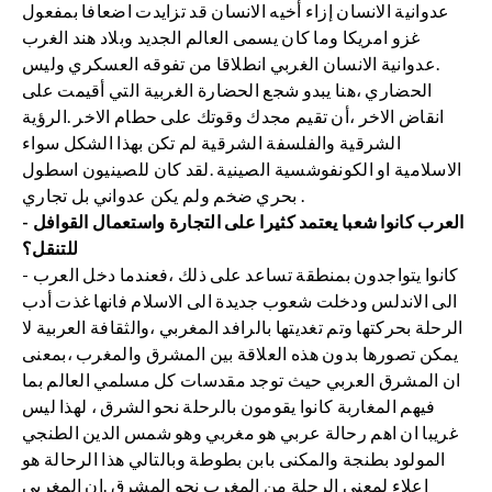
عدوانية الانسان إزاء أخيه الانسان قد تزايدت اضعافا بمفعول
غزو امريكا وما كان يسمى العالم الجديد وبلاد هند الغرب
.عدوانية الانسان الغربي انطلاقا من تفوقه العسكري وليس
الحضاري ،هنا يبدو شجع الحضارة الغربية التي أقيمت على
انقاض الاخر ،أن تقيم مجدك وقوتك على حطام الاخر .الرؤية
الشرقية والفلسفة الشرقية لم تكن بهذا الشكل سواء
الاسلامية او الكونفوشسية الصينية .لقد كان للصينيون اسطول
بحري ضخم ولم يكن عدواني بل تجاري .
- العرب كانوا شعبا يعتمد كثيرا على التجارة واستعمال القوافل
للتنقل؟
- كانوا يتواجدون بمنطقة تساعد على ذلك ،فعندما دخل العرب
الى الاندلس ودخلت شعوب جديدة الى الاسلام فانها غذت أدب
الرحلة بحركتها وتم تغديتها بالرافد المغربي ،والثقافة العربية لا
يمكن تصورها بدون هذه العلاقة بين المشرق والمغرب ،بمعنى
ان المشرق العربي حيث توجد مقدسات كل مسلمي العالم بما
فيهم المغاربة كانوا يقومون بالرحلة نحو الشرق ، لهذا ليس
غريبا ان اهم رحالة عربي هو مغربي وهو شمس الدين الطنجي
المولود بطنجة والمكنى بابن بطوطة وبالتالي هذا الرحالة هو
إعلاء لمعنى الرحلة من المغرب نحو المشرق .إن المغربي