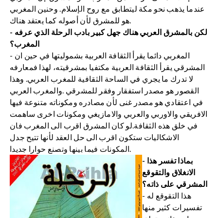
عندما يذهب نحو مكة ليتطابق مع روح الإسلام. وحنين المغربي
هو للمشرق لأن أصوله كما يعتقد هناك.
- لكن بالمشرق العربي هناك جهل كبير بادب الرحلة الذي عرفه
المغرب؟
- المغربي دائما يقرأ الثقافة العربية بشموليتها في حين ان
المشرقي يقرأ الثقافة العربية مكتفيا بمشرقيته، لهذا فمعارفه
لا تدرك ما يجري في الساحة الثقافية للمغرب العربي. وهذا
القصور هو مصدر استفقار وفقر للمشرقي .والمغرب العربي
في اعتقادي هو مصدر غنى لأن مصادره ومكوناته متنوعة فيها
الافريقي والاوربي والعربي والامازيغي ومكونات اخرى ساهمت
في خلق هذه الثقافة.لو كان المشرق اقرب الى المغرب فان
الاشكاليات ستكون اقرب الى حل العقد لأنها تتيح جدل
المكونات فيما بينها وتصنع حوارا جديدا.
- بماذا تفسر هذا
الانغلاق والتقوقع
المشرقي على ذاته؟
- هذا التقوقع له
تفسيرات كثير منها