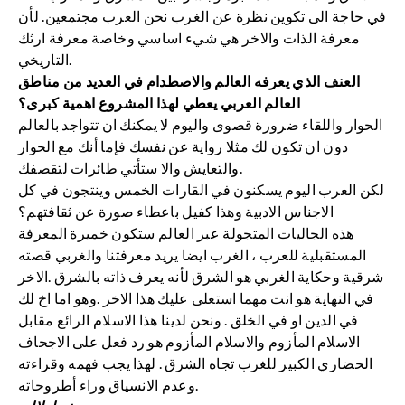
في حاجة الى تكوين نظرة عن الغرب نحن العرب مجتمعين. لأن
معرفة الذات والاخر هي شيء اساسي وخاصة معرفة ارثك
التاريخي.
العنف الذي يعرفه العالم والاصطدام في العديد من مناطق
العالم العربي يعطي لهذا المشروع اهمية كبرى؟
الحوار واللقاء ضرورة قصوى واليوم لا يمكنك ان تتواجد بالعالم
دون ان تكون لك مثلا رواية عن نفسك فإما أنك مع الحوار
والتعايش والا ستأتي طائرات لتقصفك.
لكن العرب اليوم يسكنون في القارات الخمس وينتجون في كل
الاجناس الادبية وهذا كفيل باعطاء صورة عن ثقافتهم؟
هذه الجاليات المتجولة عبر العالم ستكون خميرة المعرفة
المستقبلية للعرب ، الغرب ايضا يريد معرفتنا والغربي قصته
شرقية وحكاية الغربي هو الشرق لأنه يعرف ذاته بالشرق .الاخر
في النهاية هو انت مهما استعلى عليك هذا الاخر .وهو اما اخ لك
في الدين او في الخلق . ونحن لدينا هذا الاسلام الرائع مقابل
الاسلام المأزوم والاسلام المأزوم هو رد فعل على الاجحاف
الحضاري الكبير للغرب تجاه الشرق . لهذا يجب فهمه وقراءته
وعدم الانسياق وراء أطروحاته.