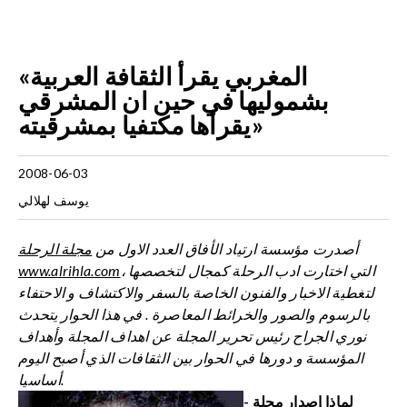
«المغربي يقرأ الثقافة العربية
بشموليها في حين ان المشرقي
يقرأها مكتفيا بمشرقيته»
2008-06-03
يوسف لهلالي
أصدرت مؤسسة ارتياد الأفاق العدد الاول من
مجلة الرحلة
، التي اختارت ادب الرحلة كمجال لتخصصها
www.alrihla.com
لتغطية الاخبار والفنون الخاصة بالسفر والاكتشاف و الاحتفاء
بالرسوم والصور والخرائط المعاصرة . في هذا الحوار يتحدث
نوري الجراح رئيس تحرير المجلة عن اهداف المجلة وأهداف
المؤسسة و دورها في الحوار بين الثقافات الذي أصبح اليوم
أساسيا.
- لماذا إصدار مجلة