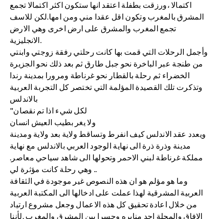
اكتمالا ،ورزقت بطفلة اعتقد انها ستكون اكثر اكتمالا تجمع
المشرق بالمغرب وتكون اقل عقدا مني ومن امها.لكن للاسف
تجمع المغرب والمشرق على ارض اخرى وهي الارض
الانجليزية.
وأجمل الرحلات التي قمت بها كانت رحلتي رفقة زوجتي وابنتي
من طنجة عبر الباخرة نحو جبل طارق ثم بعد ذلك نحو الجزيرة
الخضراء ثم رحلة بالقطار نحو غرناطة ومرورا بمدينة رندا
وتذكرت تلك القصيدة المؤلمة التي تختصر كل التجربة العربية
بالاندلس
"لكل شيء اذا تم نقصان
ولا يغر بطيب العيش انسان
ويعدد عقد الاندلس كيف انفرط وتساقط ولاية بعد ولاية ومدينة
مدينة وذرة ذرة الى نهاية الوجود العربي بالاندلس مع نهاية
مملكة غرناطة لبني الاحمر وتحولها الى شاهد سياحي معاصر.
وهي رحلة كانت مؤثرة لي ..
وما هو مؤلم هو ان هذه النصوص غير موجودة في الثقافة
العربية المشرقية لهذا عملت على ادخالها الى المكتبة العربية
من خلال اعادة تحقيق كل هذه الاعمال وجعل مشروع ارتياد
الافاق والمجلة احد منابره وجسرا بين المشرق والمغرب .لأننا