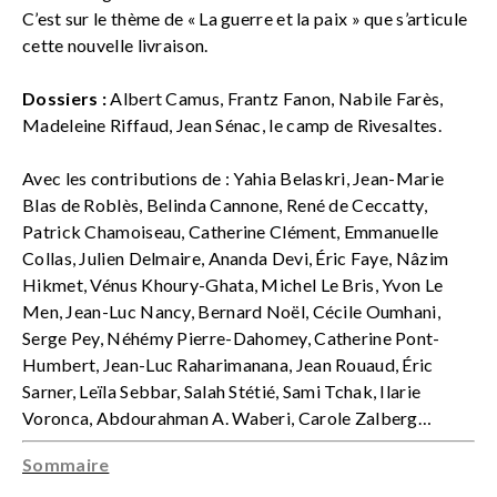
C’est sur le thème de « La guerre et la paix » que s’articule
cette nouvelle livraison.
Dossiers :
Albert Camus, Frantz Fanon, Nabile Farès,
Madeleine Riffaud, Jean Sénac, le camp de Rivesaltes.
Avec les contributions de : Yahia Belaskri, Jean-Marie
Blas de Roblès, Belinda Cannone, René de Ceccatty,
Patrick Chamoiseau, Catherine Clément, Emmanuelle
Collas, Julien Delmaire, Ananda Devi, Éric Faye, Nâzim
Hikmet, Vénus Khoury-Ghata, Michel Le Bris, Yvon Le
Men, Jean-Luc Nancy, Bernard Noël, Cécile Oumhani,
Serge Pey, Néhémy Pierre-Dahomey, Catherine Pont-
Humbert, Jean-Luc Raharimanana, Jean Rouaud, Éric
Sarner, Leïla Sebbar, Salah Stétié, Sami Tchak, Ilarie
Voronca, Abdourahman A. Waberi, Carole Zalberg…
Sommaire