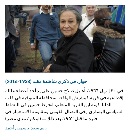
حوار: في ذكرى شاهندة مقلد (1938-2016)
في ٣٠ إبريل ١٩٦٦، اُغتيل صلاح حسين على يد أحد أعضاء عائلة
إقطاعية في قرية كمشيش الواقعة بمحافظة المنوفية في قلب
الدلتا. كونه ابن القرية المتعلم، انخرط حسين في النشاط
السياسي اليساري وفي النضال القومي ومقاومة الاستعمار في
فترة ما قبل ١٩٥٢. بعد ذلك،... (ابتكار/ مدى مصر)
ريم سعد
-
ياسمين أحمد