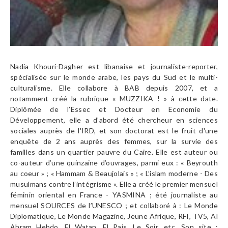
Nadia Khouri-Dagher est libanaise et journaliste-reporter,
spécialisée sur le monde arabe, les pays du Sud et le multi-
culturalisme. Elle collabore à BAB depuis 2007, et a
notamment créé la rubrique « MUZZIKA ! » à cette date.
Diplômée de l’Essec et Docteur en Economie du
Développement, elle a d’abord été chercheur en sciences
sociales auprès de l'IRD, et son doctorat est le fruit d'une
enquête de 2 ans auprès des femmes, sur la survie des
familles dans un quartier pauvre du Caire. Elle est auteur ou
co-auteur d’une quinzaine d’ouvrages, parmi eux : « Beyrouth
au coeur » ; « Hammam & Beaujolais » ; « L’islam moderne - Des
musulmans contre l’intégrisme ». Elle a créé le premier mensuel
féminin oriental en France - YASMINA ; été journaliste au
mensuel SOURCES de l’UNESCO ; et collaboré à : Le Monde
Diplomatique, Le Monde Magazine, Jeune Afrique, RFI, TV5, Al
Ahram Hebdo, El Watan, El Pais, Le Soir, etc. Son site :