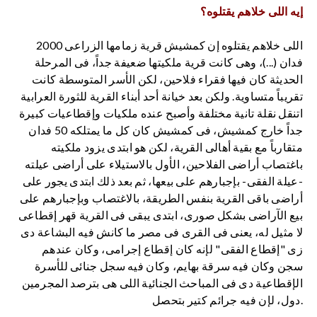
إيه اللى خلاهم يقتلوه؟
اللى خلاهم يقتلوه إن كمشيش قرية زمامها الزراعى 2000
فدان (...)، وهى كانت قرية ملكيتها ضعيفة جداً، فى المرحلة
الحديثة كان فيها فقراء فلاحين، لكن الأسر المتوسطة كانت
تقريباً متساوية. ولكن بعد خيانة أحد أبناء القرية للثورة العرابية
اتنقل نقلة تانية مختلفة وأصبح عنده ملكيات وإقطاعيات كبيرة
جداً خارج كمشيش، فى كمشيش كان كل ما يمتلكه 50 فدان
متقارباً مع بقية أهالى القرية، لكن هو ابتدى يزود ملكيته
باغتصاب أراضى الفلاحين، الأول بالاستيلاء على أراضى عيلته
-عيلة الفقى- بإجبارهم على بيعها، ثم بعد ذلك ابتدى يجور على
أراضى باقى القرية بنفس الطريقة، بالاغتصاب وبإجبارهم على
بيع الآراضى بشكل صورى، ابتدى يبقى فى القرية قهر إقطاعى
لا مثيل له، يعنى فى القرى فى مصر ما كانش فيه البشاعة دى
زى "إقطاع الفقى" لإنه كان إقطاع إجرامى، وكان عندهم
سجن وكان فيه سرقة بهايم، وكان فيه سجل جنائى للأسرة
الإقطاعية دى فى المباحث الجنائية اللى هى بترصد المجرمين
دول، لإن فيه جرائم كتير بتحصل.