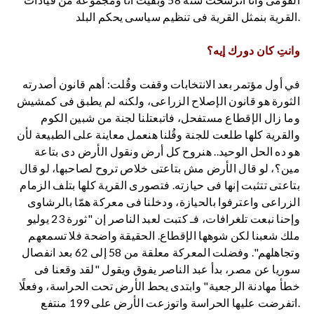
القرية بنمثل القرية فى تنظيم سياسى يحكم البلد.
وانتِ كان دورك إيه؟
في أول مؤتمر بعد الانتخابات وقفت وقُلت: أهم قانون أصدرته
الثورة هو قانون الإصلاح الزراعى، ولكنه لم يطبق فى كمشيش
وما زال الإقطاع مستفحل، فاتبعتلنا لجنة من شبين الكوم
والقرية كلها طلعت للجنة وقُلنا هنعمل معاينة على الطبيعة لأن
هو ده الحل الوحيد.. هنروح كل أرض ونقول الأرض دى بتاعة
مين؟، لو قال الأرض مش بتاعتى خلاص تروح لصاحبها، لو قال
بتاعتى تتثبت إنها فى حيازته. فتصورى القرية كلها بتلف الزمام
الزراعى واعترفوا بالحيازة، ودخلنا فى معركة همّا بالرشاوى
وإحنا نبعت تلغرافات، فـ كتبت لعبد الناصر إن "ثورة 23 يوليو
ملك شعبنا لكن شوهها الإقطاع. الحقيقة واضحة فلا تسمعهم
وتجاهلهم". وفضلت المعركة معلقة من 58 إلى 62 بعد انفصال
سوريا عن مصر، بدأ عبد الناصر يفوق ويقول "لقد وقعنا فى
خطأ مهادنة الرجعية" وابتدى يحط الأرض تحت الحراسة، وفعلًا
اتفرضت عليها الحراسة واتوزعت الأرض على 199 منتفع.