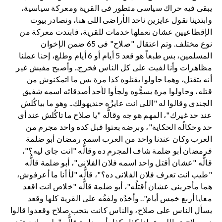
يبقى فيه حراك سياسى متطور فى القرية ومعركة سياسية،
وابتدينا نقول عايزين ناخد الأراضى اللى هنا، ونصادر بيوت
الإقطاعيين عشان نعملها خدمات للقرية، فابتدت معركة من
نوع مختلف. وتم اعتقال "صلاح" فى 65 ضمن الإخوان
المسلمين، بس طبعاً هو قعد 5 أيام أو 6 أيام وطلع، إحنا عملنا
مظاهرات وأنا لفيت على كل الناس فخرج.. وأصبح مفيش غير
أنه يتقتل، وهما حاولوا يقتلوه كذا مرة بس ما اتمكنوش من
قتله، وحاولوا مرة يسمُّوه ولجأوا لأحد أصدقائه اسمه شفيق
الجندى وقالوا له "اللى انت عايزُه حنديهولك.. وهو ما بياكُلش
عند حد غيرك"، المهم هو جه وقالُّه "يا صلاح ما تاكُلش عند أى
حد وحكالُه الحكاية"، وبرضه بعتوا قبل كده واحد مجرم من
العرب وكان عندنا واحد من العرب اسمه رمضان أبو ضلمة
فرمضان أبو ضلمة شاف المجرم ده وقالُّه "انت جاى ليه؟"،
قالُّه "عشان أقتل واحد اسمه فلان الفلانى"، أبو ضلمة قالُّه
"طيب انت تعرف فلان الفلانى ده؟"، قالُّه "لأ أنا ما أعرفوش،
هما مأجرينى عشان أقتلُه"، أبو ضلمة قالُّه "خلاص انت اقعد
معايا أربع خمس أيام".. وأخدُه ولففُه على القرية كلها وقعد
يسأل الناس على صلاح، والناس كانت بتحب صلاح وقعدوا قالوا
ده صلاح هو اللي عملنا كذا وكذا.. أبو ضلمة قالُّه "طيب انت تقدر