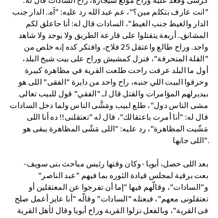
"انت عارف بتكلم مين؟"، عم عبد الله رد عليه: "آه.. الدار جنب
الدار والغيط جنب الغيط"، السادات قال له: أنا حاعلق لكم
المشانق.. أربعة يتقتلوا على قارعة الطريق ولا يوجد ولا شاهد
واحد. وراح طالع واعتقل 25 فلاح، وافتكر كده إنه خلص من
"القلة المنحرفة"، فنزل كمشيش وراح على بيت شيخ البلد،
أول ما البلد عرفت راحت طلعت القرية في مظاهرة كبيرة
وحرقوا البيت اللي جنبه، راح واحد من دايرة "الفقى" اللى هو
بيديرلهم المؤامرات والقتل قال لـ "الفقي" قول للبيب تعالى
مشى الناس دول"، طلع لبيب ومَشَّى الناس ولما دخل السادات
قال له: "أنا أمرت باعتقالك"، قال له "تعتقلنى!! ده أنا اللى
مَشّيت المظاهرة"، رد عليه: "اللى مَشّى المظاهرة يبقى هو
اللى جابها".
بعد اللى حصل، أبويا -وكان وقتها رئيس مباحث بنى سويف-
بعت برقية لمجلس قيادة الثوره بما فيهم "عبد الناصر"
و"السادات"، وقالّهم فيها "إما أن تفرجوا عن المعتقلين أو
تعتقلونى معهم"، فبعتله "السادات" وقالّه "أنا عايز أعمل صلح
فى القرية"، وبالفعل نزلوا القرية وراح أبويا وقال لأهل القرية