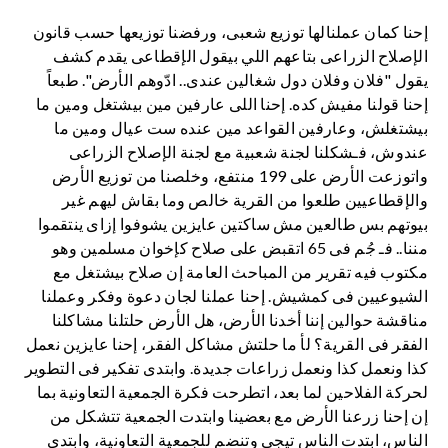
إحنا كمان عملنالها توزيع شعبى، ورفضنا توزيعها حسب قانون
الإصلاح الزراعى بتاعهم اللي بيقول الإقطاعى يقدم كشف
يقول "فلان وفلان دول شغالين عندى.. ادّوهم الأرض". طبعاً
إحنا قولنا مفيش كده. إحنا اللى عارفين مين بيشتغل ومين ما
بيشتغلش، وعارفين القواعد مين عنده ست عيال ومين ما
عندوش، فـشكلنا لجنة شعبية مع لجنة الإصلاح الزراعى
واتوزعت الأرض على 199 منتفع، وخلصنا من توزيع الأرض
والإقطاعيين طلعوا من القرية خالص وما بقاش ليهم غير
بيوتهم بس طالعين مش ساكتين عايزين يشوفوا إزاى ينتقموا
مننا.. فـ جُم فى 65 اتقبض على صلاح كإخوان مسلمين وهو
مكتوب فيه تقرير من المباحث العامة إن صلاح بيشتغل مع
الشيوعيين فى كمشيش. إحنا عملنا لجان دعوة وفكر وعملنا
مناقشة حوالين إننا أخدنا الأرض، هل الأرض حلتلنا مشاكلنا
الفقر فى القرية؟ لأ ما حلتش مشاكل الفقر، إحنا عايزين نعمل
كذا ونعمل كذا ونعمل زراعات جديدة. وابتدى تفكير فى التطوير
لحركة الفلاحين لما بعد، اتطرحت فكرة الجمعية التعاونية بما
إن إحنا زرعنا الأرض مع بعضينا وابتدت الجمعية تتشكل من
الناس، ابتدت الناس تيجى وتنضم للجمعية التعاونية، وابتدى