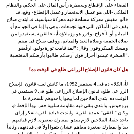
القضاء على الإقطاع وسيطرة رأس المال على الحكم، والنظام
الملكى -اللى هو عميل الاستعمار وعميل الإقطاع- وقع، فـ
قالوا مفيش معركة مسلحة فيه معركة سياسية، فـ ابتدى صلاح
يقف فى الأماكن اللى فيها تجمعات، وهى يا إما فى الجوامع أو
المياتم أو الأفراح، وقرر هو وزملاؤه أبناء القرية يستفيدوا من
صلاة الجمعة وصلاة العيد والمياتم، ووقف صلاح فى ميتم
ومسك الميكروفون وقال: "لقد قامت ثورة يوليو.. ارفُضوا
السخرة عيشوا أحرار فوق أرضكم طالبوا بأرضكم المغتصبة".
هل كان قانون الإصلاح الزراعى طلع في الوقت ده؟
لأ، الكلام ده فى 4 سبتمبر 1952، ما كانش لسه قانون الإصلاح
الزراعى طلع، قانون الإصلاح الزراعى طلع فى 9 سبتمبر. في
الوقت ده ابتدى الفلاحين لما ييجوا ياخدوهم للسخرة ما
يروحوش، وابتدى يبقى فيه مقاومة سلبية حس بيها الإقطاع،
وكان "الفقى" عمدة القرية. وابتدت قيادة القرية تفكر إزاى
ناخد حقنا، الفلاحين لازم يبتدوا بمعارك صغيرة.. لازم قيادتهم
يبدأوا بمعارك صغيرة معاهم عشان يثقوا أولاً فى قيادتهم، وثانياً
عشان يثقوا فى نفسهم، القيادة بدأت تفكر فى ‘ن الاقطاعى