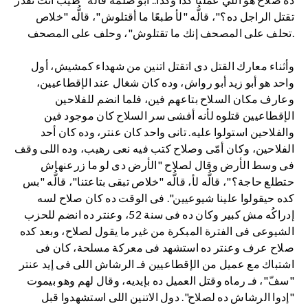
تقتل الراجل ده؟"، قالُّه "لأ طبعًا ما أقتلوش"، قالُّه "خلاص
تحلف على المصحف إنك ما تقتلوش"، وحلف على المصحف.
وأثناء معارك القتل دى اتقتل اتنين من شهداء كمشيش، أول
واحد هو أبو زيد أبو رواش، وده كان شغال عند الإقطاعيين،
وعارف مكان السلاح بتاعهم فين، فلما انضم للفلاحين
الإقطاعيين قتلوه لأنه أفشى سر السلاح كان موجود فين
والفلاحين استولوا عليه. تانى واحد كان عنتر، وده كان أحد
الفلاحين، وكان أمّى وصلاح كتب فيه نعى رهيب، وده اللى وقف
فى وسط الأرض وقال لصلاح "الأرض دى لو ما زرعنهاش
حتطلع حاجة؟"، قالُّه لأ، قالُّه "خلاص تبقى بتاعتنا"، قالُّه "بس
كده حيقولوا علينا شيوعيين". فى الوقت ده كان صلاح لسه
إدراكُه مش كبير وكان ده فى سنة 52، وعنتر ده انضم للحزب
الشيوعى فى الفترة المبكرة من غير ما يقول لصلاح، وبعد كده
صلاح عرف وعنتر ده استشهد فى معركة مسلحة، كان فى
اشتباك مع عميل من الإقطاعيين فـ الرشاش اللى فى إيد عنتر
"سفّ"، فـ رماه وقتل العميل ده بإيديه، وقال لهم وهو بيموت
"إدوا الرشاش ده لصلاح". دول الاتنين اللى استشهدوا قبل