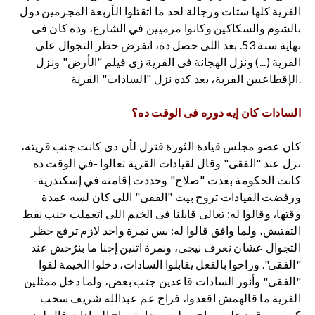
القرية كلها ستات ورجالة لحد ما اتقتلوا الأربعة المجرمين دول
بالشوم والسكاكين وكانوا مرميين في الشارع، وده كان فى
نهاية سنة 53. بعد اللى حصل ده، اتفرض حظر التجوال على
القرية (...) ونزل الهجانة فى القرية زى فيلم "الأرض" ونزل
الإقطاعيين القرية، بعد كده نزل "السادات" القرية.
السادات كان إيه دوره فى الوقت ده؟
كان عضو مجلس قيادة الثورة فنزل لأن دى كانت جنب قريته،
نزل عند "الفقى" وقال لقيادات القرية تعالوا -في الوقت ده
كانت الحكومة بعدت "صلاح" وحددت إقامته في إسكندرية-
ورفضت القيادات تروح بيت "الفقى" اللى كان لسه عمدة
وقتها، وقالوا له: تعالى قابلنا فى الخيم اللى اتعملت جنب نقط
التفتيش، ولما وافق قالوا له: بس نمرة واحد لازم ترفع حظر
التجوال عشان نعرف نيجى، ونمرة اتنين إحنا ما بنرُحش عند
"الفقى". وراحوا بالفعل يقابلوا السادات، دخلوا الخيمة لقوا
"الفقى" وأنور السادات قاعدين جنب بعض، ولما دخل ممثلين
القرية ما قالهمش اقعدوا، فراح عم عبدالله شريف سحب
كرسى وقعد عليه وراح مولع سيجارة، راح السادات قال له: