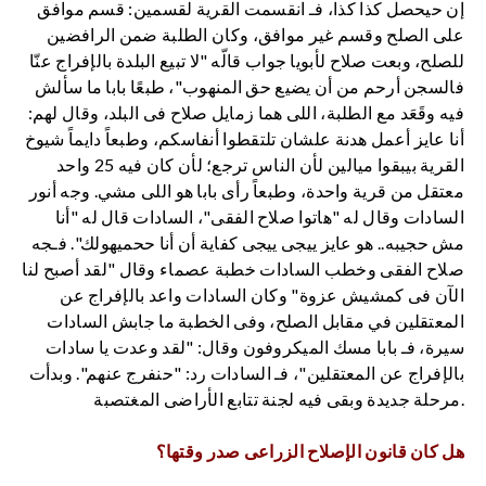
إن حيحصل كذا كذا، فـ انقسمت القرية لقسمين: قسم موافق
على الصلح وقسم غير موافق، وكان الطلبة ضمن الرافضين
للصلح، وبعت صلاح لأبويا جواب قالّه "لا تبيع البلدة بالإفراج عنّا
فالسجن أرحم من أن يضيع حق المنهوب"، طبعًا بابا ما سألش
فيه وقَعَد مع الطلبة، اللى هما زمايل صلاح فى البلد، وقال لهم:
أنا عايز أعمل هدنة علشان تلتقطوا أنفاسكم، وطبعاً دايماً شيوخ
القرية بيبقوا ميالين لأن الناس ترجع؛ لأن كان فيه 25 واحد
معتقل من قرية واحدة، وطبعاً رأى بابا هو اللى مشي. وجه أنور
السادات وقال له "هاتوا صلاح الفقى"، السادات قال له "أنا
مش حجيبه.. هو عايز ييجى ييجى كفاية أن أنا ححميهولك". فـجه
صلاح الفقى وخطب السادات خطبة عصماء وقال "لقد أصبح لنا
الآن فى كمشيش عزوة" وكان السادات واعد بالإفراج عن
المعتقلين في مقابل الصلح، وفى الخطبة ما جابش السادات
سيرة، فـ بابا مسك الميكروفون وقال: "لقد وعدت يا سادات
بالإفراج عن المعتقلين"، فـ السادات رد: "حنفرج عنهم". وبدأت
مرحلة جديدة وبقى فيه لجنة تتابع الأراضى المغتصبة.
هل كان قانون الإصلاح الزراعى صدر وقتها؟