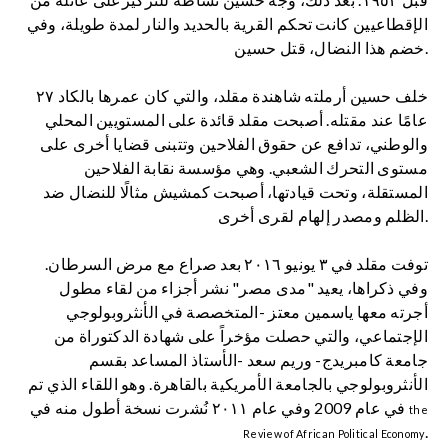
الإقطاعيين كانت تحكم القرية بالحديد والنار لمدة طويلة، وفي
خضم هذا النضال، قتل حسين.
خلف حسين أرملته شاهندة مقلد، والتي كان عمرها بالكاد ٢٧
عامًا عند مقتله. أصبحت مقلد قائدة على المستويين المحلي
والوطني، تدافع عن حقوق الفلاحين وتتبنى قضايا أخرى على
مستوى التحرك الشعبي. وهي مؤسسة نقابة الفلاحين
المستقلة، وتحت قيادتها، أصبحت كمشيش مثالًا للنضال ضد
الظلم ومصدر إلهام لقرى أخرى.
توفت مقلد في ٣ يونيو ٢٠١٦ بعد صراع مع مرض السرطان.
وفي ذكراها، يعيد "مدى مصر" نشر أجزاء من لقاء مطول
أجرته معها ياسمين معتز -المتخصصة في الأنثروبولوجي
الإجتماعي، والتي حصلت مؤخراً على شهادة الدكتوراة من
جامعة كامبريدج- وريم سعد -الأستاذ المساعد بقسم
الأنثروبولوجي بالجامعة الأمريكية بالقاهرة. وهو اللقاء الذي تم
في عام 2009 وفي عام ٢٠١١ نُشرت نسخة أطول منه في
the
.
Review of African Political Economy