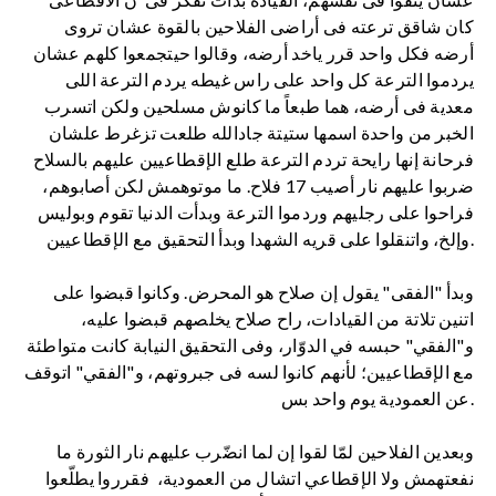
كان شاقق ترعته فى أراضى الفلاحين بالقوة عشان تروى
أرضه فكل واحد قرر ياخد أرضه، وقالوا حيتجمعوا كلهم عشان
يردموا الترعة كل واحد على راس غيطه يردم الترعة اللى
معدية فى أرضه، هما طبعاً ما كانوش مسلحين ولكن اتسرب
الخبر من واحدة اسمها ستيتة جادالله طلعت تزغرط علشان
فرحانة إنها رايحة تردم الترعة طلع الإقطاعيين عليهم بالسلاح
ضربوا عليهم نار أصيب 17 فلاح. ما موتوهمش لكن أصابوهم،
فراحوا على رجليهم وردموا الترعة وبدأت الدنيا تقوم وبوليس
وإلخ، واتنقلوا على قريه الشهدا وبدأ التحقيق مع الإقطاعيين.
وبدأ "الفقى" يقول إن صلاح هو المحرض. وكانوا قبضوا على
اتنين تلاتة من القيادات، راح صلاح يخلصهم قبضوا عليه،
و"الفقي" حبسه في الدوّار، وفى التحقيق النيابة كانت متواطئة
مع الإقطاعيين؛ لأنهم كانوا لسه فى جبروتهم، و"الفقي" اتوقف
عن العمودية يوم واحد بس.
وبعدين الفلاحين لمّا لقوا إن لما انضّرب عليهم نار الثورة ما
نفعتهمش ولا الإقطاعي اتشال من العمودية، فقرروا يطلّعوا