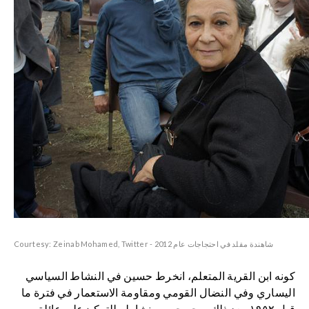
Courtesy: Zeinab Mohamed, Twitter - شاهندة مقلد في احتجاجات عام 2012
كونه ابن القرية المتعلم، انخرط حسين في النشاط السياسي
اليساري وفي النضال القومي ومقاومة الاستعمار في فترة ما
قبل ١٩٥٢. بعد ذلك، وجه حسين نشاطه للتركيزعلى عائلة من