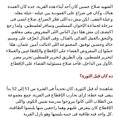
الشهيد صلاح حسين كان أحد أبناء هذه القرية، جده كان العمدة
هناك، وكان في صراع على العمودية بين عيلته -عيلة مقلد-
وعيلة الفقى، لكن مش ده اللى فجّر الصراع. صلاح انتمى فى
مرحلة لجماعة الإخوان المسلمين وسافر لفلسطين، ولما رجع
اكتشف إن مش همّا دول الناس اللى المفروض يبقى معاهم،
والتحق بالعمل الفدائى بالقنال، وفى القنال اتعرَّف على وسيم
خالد وحسين توفيق، المجموعة اللى اغتالت أمين عثمان، همّا
حسّوا إن المفروض القضاء على الإقطاع والإقطاعيين والعملاء
لتحرير فلسطين، وإن الطريق لتحرير فلسطين تحرير مصر
الأول من الداخل، فأخد صلاح مسئولية القضاء على الإقطاع.
ده كان قبل الثورة؟
شاهندة: آه قبل الثورة، كان تحديداً فى الفترة من 51 إلى 52 بدأ
يبقى فيه خطة: إزاى نحارب الإقطاع فى القرية. جمع مجموعة
من الطلاب اللى كانوا بيروحوا مدرسة شبين الكوم، واللى
الإقطاع كان بيفرض عليهم وهما راجعين منها يلبسوا الطاقية،
كل واحد فيه طاقية فى جيبه يلبسها وهو نازل القرية.