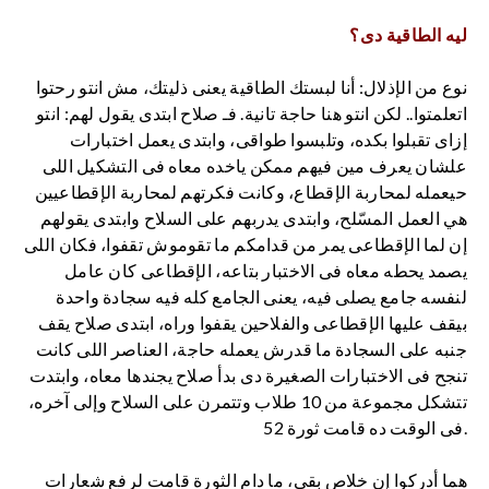
ليه الطاقية دى؟
نوع من الإذلال: أنا لبستك الطاقية يعنى ذليتك، مش انتو رحتوا
اتعلمتوا.. لكن انتو هنا حاجة تانية. فـ صلاح ابتدى يقول لهم: انتو
إزاى تقبلوا بكده، وتلبسوا طواقى، وابتدى يعمل اختبارات
علشان يعرف مين فيهم ممكن ياخده معاه فى التشكيل اللى
حيعمله لمحاربة الإقطاع، وكانت فكرتهم لمحاربة الإقطاعيين
هي العمل المسّلح، وابتدى يدربهم على السلاح وابتدى يقولهم
إن لما الإقطاعى يمر من قدامكم ما تقوموش تقفوا، فكان اللى
يصمد يحطه معاه فى الاختبار بتاعه، الإقطاعى كان عامل
لنفسه جامع يصلى فيه، يعنى الجامع كله فيه سجادة واحدة
بيقف عليها الإقطاعى والفلاحين يقفوا وراه، ابتدى صلاح يقف
جنبه على السجادة ما قدرش يعمله حاجة، العناصر اللى كانت
تنجح فى الاختبارات الصغيرة دى بدأ صلاح يجندها معاه، وابتدت
تتشكل مجموعة من 10 طلاب وتتمرن على السلاح وإلى آخره،
فى الوقت ده قامت ثورة 52.
هما أدركوا إن خلاص بقى، ما دام الثورة قامت لرفع شعارات