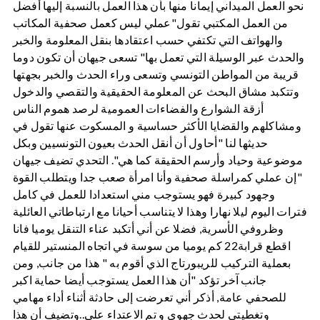
نحو العمل الميداني إيمانا منها بأن هذا العمل بالنسبة إليها أفضل
من العمل المكتبي تقول"عملي ليس كعمل صحفية المكاتب
والهواتف التي تكتفي حسب اعتقادها بنقل المعلومة والخبر
والحدث عبر الوسيلة التي تعمل بها" تسعى جيهان أن تكون دوما
قريبة من المواطن التونسي وتسعى وراء الحدث والخبر بجهتها
وتتكبد مشاق البحث عن المعلومة الحقيقية والتقصي والدخول
أزقة الشوارع والفضاءات العمومية لرصد هموم الناس
ومشاكلهم والقضايا الأكثر حساسية و المسكوت عنها تقول في
حديثها لنا "أحاول أن أنقل الحدث بعيون التونسيين وبكل
موضوعية وحياد وأرسم الحقيقة كما هي". التحدي تضيف جيهان
"إن عملي كمراسلة صحفية وأنا امرأة صعب جدا ويتطلب القوة
وجهود كبيرة فهو يستوجب مني استعدادا للعمل في كامل
فترات اليوم ليلا نهارا وهذا لا يتناسب أحيانا مع ارتباطاتي العائلية
وظروفي الأسرية, فضلا عن أني أتكبد عناء التنقل يوميا فانا
اقطع قرابة22 كم يوميا من سوسة في اتجاه المنستير للقيام
بعملية التركيب للريبورتاج الذي أقوم به " هذا من جانب, ومن
جانب آخر تؤكد "أن هذا العمل يستوجب أيضا حماية اكبر
للصحفي عامة, أذكر أني تعرضت إلى حادثة أثناء أداء مهامي
وتغطيتي لحدث جهوي و تم الاعتداء علي..وتضيف أن هذا