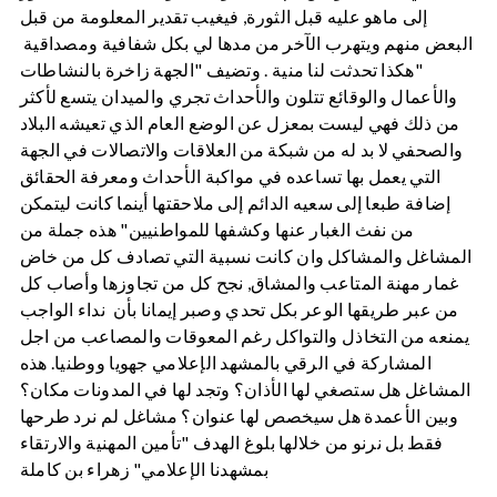
إلى ماهو عليه قبل الثورة, فيغيب تقدير المعلومة من قبل
البعض منهم ويتهرب الآخر من مدها لي بكل شفافية ومصداقية
"هكذا تحدثت لنا منية . وتضيف "الجهة زاخرة بالنشاطات
والأعمال والوقائع تتلون والأحداث تجري والميدان يتسع لأكثر
من ذلك فهي ليست بمعزل عن الوضع العام الذي تعيشه البلاد
والصحفي لا بد له من شبكة من العلاقات والاتصالات في الجهة
التي يعمل بها تساعده في مواكبة الأحداث ومعرفة الحقائق
إضافة طبعا إلى سعيه الدائم إلى ملاحقتها أينما كانت ليتمكن
من نفث الغبار عنها وكشفها للمواطنيين" هذه جملة من
المشاغل والمشاكل وان كانت نسبية التي تصادف كل من خاض
غمار مهنة المتاعب والمشاق, نجح كل من تجاوزها وأصاب كل
من عبر طريقها الوعر بكل تحدي وصبر إيمانا بأن نداء الواجب
يمنعه من التخاذل والتواكل رغم المعوقات والمصاعب من اجل
المشاركة في الرقي بالمشهد الإعلامي جهويا ووطنيا. هذه
المشاغل هل ستصغي لها الأذان؟ وتجد لها في المدونات مكان؟
وبين الأعمدة هل سيخصص لها عنوان؟ مشاغل لم نرد طرحها
فقط بل نرنو من خلالها بلوغ الهدف "تأمين المهنية والارتقاء
بمشهدنا الإعلامي" زهراء بن كاملة