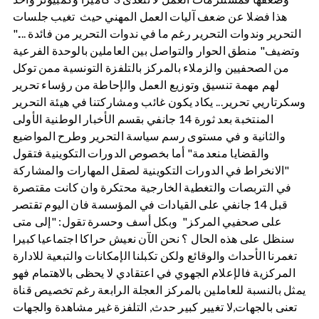
هذا فضلا عن ضعف آليات العمل المهني حيث تغيب جلسات
التحرير وندوات التحرير رغم ما في ندوات التحرير من فائدة ...."
وتضيف" منطق الحوار والتواصل بين العاملين بالوحدة الفرعية
من الصحفيين والزملاء بالمركز بالتلفزة التونسية ممن توكل
لهم مهمة تنسيق وتوزيع العمل والإحاطة من رؤساء تحرير
وسكرتاريي تحرير... يكاد يكون غائب ومشاركتنا في هيئة التحرير
المنتخبة بعد ثورة 14 جانفي بقسم الأخبار الوطنية الأولى
والثانية و في مستوى رسم سياسة التحرير وطرح المواضيع
والقضايا منعدمة" أما بخصوص الدورات التكوينية فتقول
"الانخراط في الدورات التكوينية لصقل المهارات والمشاركة
في التربصات والتغطية الخارجية محتكرة وان كانت مقتصرة
قبل 14 جانفي على القيادات في المؤسسة فان اليوم تقتصر
على صحفيي المركز" وبكل أسف وحسرة تقول: "إلى متى
سنظل على هذه الحال ؟ نحن الآن نعيش حراكا اجتماعيا كبيرا
تغمرنا الأحداث والوقائع ولكن تكبلنا الإمكانات والتبعية للادارة
المركزية فالإعلام الجهوي في اعتقادي لا يحظى بالاهتمام فهو
يمثل بالنسبة للعاملين بالمركز العجلة الرابعة رغم تخصيص قناة
تعنى بالجهات,لا تغيير كبير حدث, التلفزة غير مشاهدة والجهات