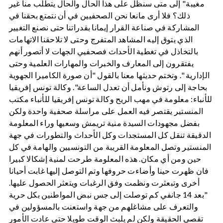
مغيبة" إلى متى سنظل على هذا الحال والحال يتطلب منا غير
ذلك؟ فلا أرى مانعا نحن الصحفيين في أن نتمتع بحقنا في
المشاركة في صناعة القرار إيمانا بقدراتنا حتى نصنع التغيير
الذي يتوق إليه المشاهد المتفرج وحتى لا تلاحقنا الاتهامات
بالتخاذل في تغطية الأحداث فصحفيي الجهات لا أتصور أنهم
يفتقرون إلى المعارف والخبرات والمهارات العلمية وحتى
الإدارية ". وتختم حديثها معنا بالقول "أن صورة الكاميرا الجهوية
بحاجة إلى رتوش ونأمل أن تعدل الساعة". وكالة تونس إفريقيا
للأنباء: معلومة في مهب الريح وكالة تونس إفريقيا للأنباء مكتب
المنستير يقتصر فيه العمل على مراسلة صحفية واحدة ولكن
بفضل مجهودات السيدة منية تريمش وسعيها وراء المعلومة
الدقيقة تنقل كل المستجدات وكل الأحداث والتطورات في جهة
المنستير وتصل المعلومة القريبة من التونسيين والهامة في كل
حين ومن أي مكان. هذه المعلومة طرحت لمنية إشكالا كبيرا
فان ظهرت حينا وأضاءت حروفها وتم التوصل إليها غابت أحيانا
أخرى وتبعثرت ونظمت وفق الرغبات ويتعثر الحصول عليها.
"بعد 14 جانفي كم توصلت إلى جس نبض المواطنين بكل حرية
والتعرف على مشاغلهم من جهة واستعنت بالمسؤولين في
تقصي الحقيقة ولكن لم يلبث الوقت طويلا حتى عادت الأمور