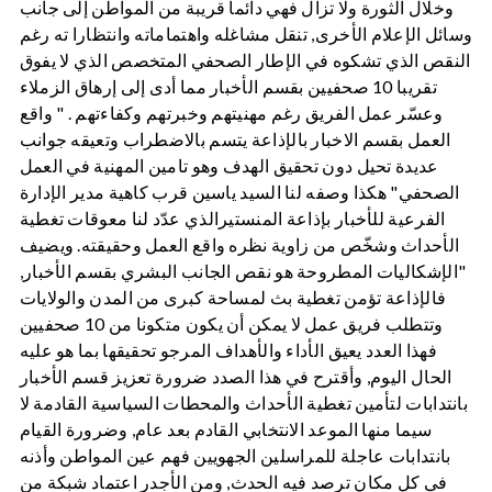
وخلال الثورة ولا تزال فهي دائما قريبة من المواطن إلى جانب
وسائل الإعلام الأخرى, تنقل مشاغله واهتماماته وانتظارا ته رغم
النقص الذي تشكوه في الإطار الصحفي المتخصص الذي لا يفوق
تقريبا 10 صحفيين بقسم الأخبار مما أدى إلى إرهاق الزملاء
وعسّر عمل الفريق رغم مهنيتهم وخبرتهم وكفاءتهم . " واقع
العمل بقسم الاخبار بالإذاعة يتسم بالاضطراب وتعيقه جوانب
عديدة تحيل دون تحقيق الهدف وهو تامين المهنية في العمل
الصحفي" هكذا وصفه لنا السيد ياسين قرب كاهية مدير الإدارة
الفرعية للأخبار بإذاعة المنستيرالذي عدّد لنا معوقات تغطية
الأحداث وشخّص من زاوية نظره واقع العمل وحقيقته. ويضيف
"الإشكاليات المطروحة هو نقص الجانب البشري بقسم الأخبار,
فالإذاعة تؤمن تغطية بث لمساحة كبرى من المدن والولايات
وتتطلب فريق عمل لا يمكن أن يكون متكونا من 10 صحفيين
فهذا العدد يعيق الأداء والأهداف المرجو تحقيقها بما هو عليه
الحال اليوم, وأقترح في هذا الصدد ضرورة تعزيز قسم الأخبار
بانتدابات لتأمين تغطية الأحداث والمحطات السياسية القادمة لا
سيما منها الموعد الانتخابي القادم بعد عام, وضرورة القيام
بانتدابات عاجلة للمراسلين الجهويين فهم عين المواطن وأذنه
في كل مكان ترصد فيه الحدث, ومن الأجدر اعتماد شبكة من