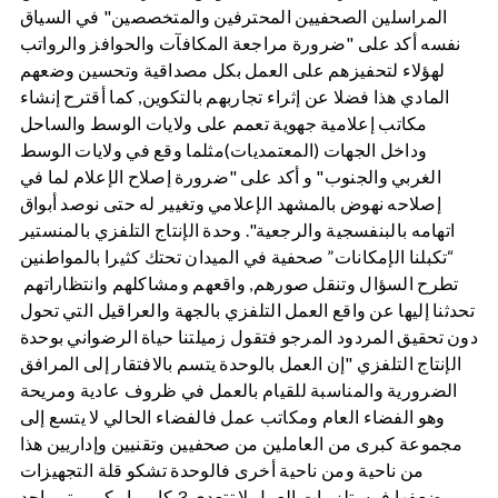
المراسلين الصحفيين المحترفين والمتخصصين" في السياق
نفسه أكد على "ضرورة مراجعة المكافآت والحوافز والرواتب
لهؤلاء لتحفيزهم على العمل بكل مصداقية وتحسين وضعهم
المادي هذا فضلا عن إثراء تجاربهم بالتكوين, كما أقترح إنشاء
مكاتب إعلامية جهوية تعمم على ولايات الوسط والساحل
وداخل الجهات (المعتمديات)مثلما وقع في ولايات الوسط
الغربي والجنوب" و أكد على "ضرورة إصلاح الإعلام لما في
إصلاحه نهوض بالمشهد الإعلامي وتغيير له حتى نوصد أبواق
اتهامه بالبنفسجية والرجعية". وحدة الإنتاج التلفزي بالمنستير
“تكبلنا الإمكانات” صحفية في الميدان تحتك كثيرا بالمواطنين
تطرح السؤال وتنقل صورهم, واقعهم ومشاكلهم وانتظاراتهم
تحدثنا إليها عن واقع العمل التلفزي بالجهة والعراقيل التي تحول
دون تحقيق المردود المرجو فتقول زميلتنا حياة الرضواني بوحدة
الإنتاج التلفزي "إن العمل بالوحدة يتسم بالافتقار إلى المرافق
الضرورية والمناسبة للقيام بالعمل في ظروف عادية ومريحة
وهو الفضاء العام ومكاتب عمل فالفضاء الحالي لا يتسع إلى
مجموعة كبرى من العاملين من صحفيين وتقنيين وإداريين هذا
من ناحية ومن ناحية أخرى فالوحدة تشكو قلة التجهيزات
وضعفها فمستلزمات العمل لا تتعدى 3 كاميرا وكمبيوتر واحد