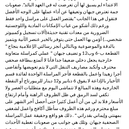
الاعتداء لم يسبق لها أن تعرضت له في العهد البائد". صعوبات
جمة تعترض جيهان وتعيقها عن أداء عملها على الوجه الأفضل
فتقول في هذا الجانب "يقتصر العمل على مراسل واحد فقط
ورغم ذلك أشكو من غياب الإمكانات المادية واللوجستية
الضرورية من معدات تقنية حديثة(آلات تسجيل وكمبيوتر
شخصي...) أؤمن بها العمل حتى يتوفر بالخبر عنصر الآنية ويتميز
بالدقة والموضوعية وبالتالي أنجز رسالتي الإعلامية بنجاح "
القطعة ب-6 وب12 و تضيف جيهان " عملي كمراسلة متعاونة
خارجية يجعل دخلي ضعيفا جدا فأنا لا أتمتع ببطاقة صحفي
محترف وأتكبد مصاريف التنقل التي لا يتم تعويضها وأتقاضى
أجرا زهيدا واعمل بالقطعة فأجر المراسلة الواحدة لفائدة قسم
الأخبار بالإذاعة لا يفوق 6 دنانير و12 دينار للريبورتاج أو النقطة
الخارجية وهذه المبالغ لا تتماشى اليوم مع متطلبات العصر ولا
تكفي لسد الرمق في ظل الظروف الراهنة وأمام ارتفاع
الأسعار فلا بد لي من أن أعمل كثيرا حتى أحصل آخر الشهر على
مبلغ محترم ورغم هذه الظروف سأظل أكافح واعمل لشغفي
بمهنتي وإيماني بقدراتي " . ذلك هو واقع وحقيقة عمل المراسلة
الصحفية جيهان وتلك هي جوانب من صعوبات تغطية الأحداث
والمستجدات الجهوية المتجددة, تحديات ذاتية وأخرى موضوعية