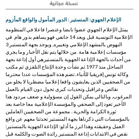
الإعلام الجهوي: المنستير : الدور المأمول والواقع المأزوم
يمثل الإعلام الجهوي عضوا نابضا وعنصرا فاعلا في المنظومة
الإعلامية التونسية قبل وبعد 14 جانفي فهو يساهم بدور هام في
النهوض بالمشهد الإعلامي وتغييره, ويوجد بجهة المنستير 3
مؤسسات إعلامية هامة من خلالها يتم نقل الأخبار وما يجري
من أحداث بالجهة الإذاعة الجهوية بالمنستيرهي أول إذاعة بجهة
الساحل منذ 1977 ثم نشأت وحدة الإنتاج التلفزي ثم مكتب
وكالة تونس إفريقيا للأنباء. تضم هذه المؤسسات عددا محترما
من الصحفيين الذين يعايشون واقعا إعلاميا مضطربا لا يخلو من
نقائص وعراقيل وتحديات كبرى تحول دون القيام بالعمل
المرغوب, وبالتالي يمكن القول إن مسؤولية و ضعف مردود هذا
الأخير تعود إلى الصحفي والمؤسسة الإعلامية معا خاصة بعد
ثورة الكرامة والحرية . مجموعة من الصحفيين العاملين
بالمؤسسات التي ذكرناها بجهة المنستير تحدثنا معهم عن واقع
العمل وحقيقته وهذا ابرز ما أدلو: الإذاعة الجهوية بالمنستير:
نقص في الانتدابات إذاعة المنستير رائدة الصوت والكلمة قبل