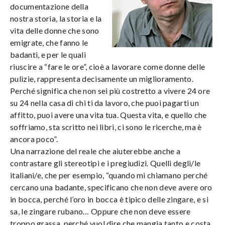
documentazione della
nostra storia, la storia e la
vita delle donne che sono
emigrate, che fanno le
badanti, e per le quali
riuscire a “fare le ore”, cioè a lavorare come donne delle
pulizie, rappresenta decisamente un miglioramento.
Perché significa che non sei più costretto a vivere 24 ore
su 24 nella casa di chi ti da lavoro, che puoi pagarti un
affitto, puoi avere una vita tua. Questa vita, e quello che
soffriamo, sta scritto nei libri, ci sono le ricerche, ma è
ancora poco”.
Una narrazione del reale che aiuterebbe anche a
contrastare gli stereotipi e i pregiudizi. Quelli degli/le
italiani/e, che per esempio, “quando mi chiamano perché
cercano una badante, specificano che non deve avere oro
in bocca, perché l’oro in bocca è tipico delle zingare, e si
sa, le zingare rubano… Oppure che non deve essere
troppo grassa, perché vuol dire che mangia tanto e costa