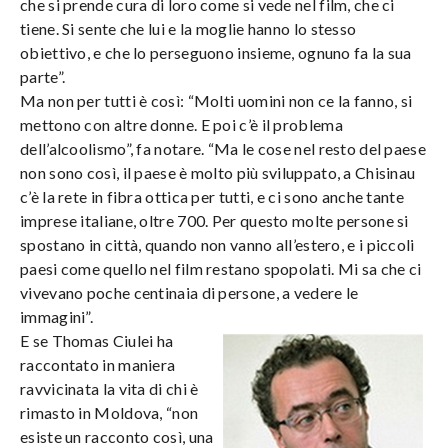
che si prende cura di loro come si vede nel film, che ci
tiene. Si sente che lui e la moglie hanno lo stesso
obiettivo, e che lo perseguono insieme, ognuno fa la sua
parte”.
Ma non per tutti è così: “Molti uomini non ce la fanno, si
mettono con altre donne. E poi c’è il problema
dell’alcoolismo”, fa notare. “Ma le cose nel resto del paese
non sono così, il paese è molto più sviluppato, a Chisinau
c’è la rete in fibra ottica per tutti, e ci sono anche tante
imprese italiane, oltre 700. Per questo molte persone si
spostano in città, quando non vanno all’estero, e i piccoli
paesi come quello nel film restano spopolati. Mi sa che ci
vivevano poche centinaia di persone, a vedere le
immagini”.
E se Thomas Ciulei ha
raccontato in maniera
ravvicinata la vita di chi è
rimasto in Moldova, “non
esiste un racconto così, una