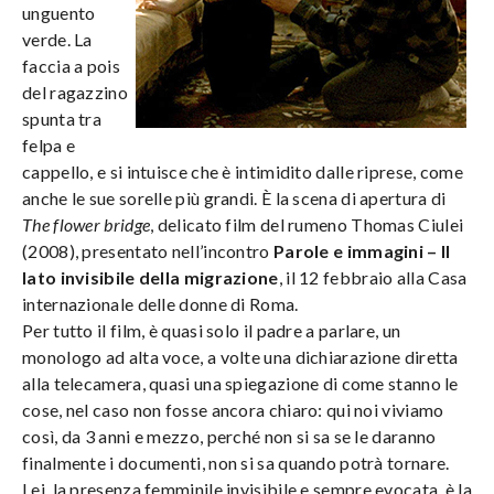
unguento
verde. La
faccia a pois
del ragazzino
spunta tra
felpa e
cappello, e si intuisce che è intimidito dalle riprese, come
anche le sue sorelle più grandi. È la scena di apertura di
The flower bridge
, delicato film del rumeno Thomas Ciulei
(2008), presentato nell’incontro
Parole e immagini – Il
lato invisibile della migrazione
, il 12 febbraio alla Casa
internazionale delle donne di Roma.
Per tutto il film, è quasi solo il padre a parlare, un
monologo ad alta voce, a volte una dichiarazione diretta
alla telecamera, quasi una spiegazione di come stanno le
cose, nel caso non fosse ancora chiaro: qui noi viviamo
così, da 3 anni e mezzo, perché non si sa se le daranno
finalmente i documenti, non si sa quando potrà tornare.
Lei, la presenza femminile invisibile e sempre evocata, è la