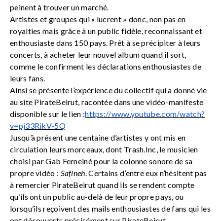
peinent à trouver un marché.
Artistes et groupes qui « lucrent » donc, non pas en
royalties mais grâce à un public fidèle, reconnaissant et
enthousiaste dans 150 pays. Prêt à se précipiter à leurs
concerts, à acheter leur nouvel album quand il sort,
comme le confirment les déclarations enthousiastes de
leurs fans.
Ainsi se présente l’expérience du collectif qui a donné vie
au site PirateBeirut, racontée dans une vidéo-manifeste
disponible sur le lien :
https://www.youtube.com/watch?
v=pj33RikV-5Q
Jusqu’à présent une centaine d’artistes y ont mis en
circulation leurs morceaux, dont Trash.Inc, le musicien
choisi par Gab Ferneiné pour la colonne sonore de sa
propre vidéo :
Safineh
. Certains d’entre eux n’hésitent pas
à remercier PirateBeirut quand ils se rendent compte
qu’ils ont un public au-delà de leur propre pays, ou
lorsqu’ils reçoivent des mails enthousiastes de fans qui les
ont découverts précisément sur PirateBeirut.