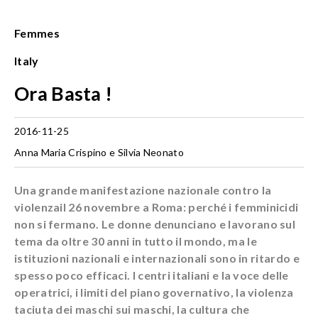
Femmes
Italy
Ora Basta !
2016-11-25
Anna Maria Crispino e Silvia Neonato
Una grande manifestazione nazionale contro la
violenza
il 26 novembre a Roma: perché
i femminicidi
non si fermano.
Le donne denunciano e lavorano
sul
tema da oltre 30 anni in tutto
il mondo, ma le
istituzioni nazionali e internazionali sono in ritardo
e
spesso poco efficaci. I centri italiani e la voce delle
operatrici, i limiti
del piano governativo, la violenza
taciuta dei maschi sui maschi,
la cultura che