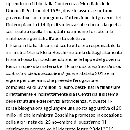
riprendendo il filo dalla Conferenza Mondiale delle
Donne di Pechino del 1995, dove le associazioni non
governative sottopongono all’attenzione dei governi del-
l’intero pianeta i 14 tipi di violenza sulle donne, da quella
ses- suale a quella fisica, dal matrimonio forzato alle
mutilazioni genitali all’aborto selettivo.
Il Piano in Italia, di cui si discute ed è ora responsabile la
mi- nistra Maria Elena Boschi (ne parla dettagliatamente
Franca Fossati, ricostruendo anche le tappe del governo
Renzi in que- sta materia), è il
Piano d’azione straordinario
contro la violenza sessuale e di genere,
datato 2015 e in
vigore per due anni, che prevede l’erogazione
complessiva di 39 milioni di euro, desti- nati a finanziare
direttamente e indirettamente sia i Centri sia il sistema
delle strutture e dei servizi antiviolenza. A queste ri-
sorse bisogna ora aggiungere una posta aggiuntiva di 20
milio- ni che la ministra Boschi ha promesso in occasione
della gior- nata del 25 novembre di quest’anno (Il
riferimento normativo è il decreto legge 93 del 2013