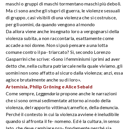
maschi o gruppi di maschi tormentano maschi più deboli.
Ma ci sono anche gli stupri di guerra, le violenze sessuali
di gruppo, casi visibili di una violenza che si costruisce,
per gli uomini, da quando vengono al mondo
Da allora viene anche insegnato loro a vergognarsi della
violenza subita, a non raccontarla, esattamente come
accade a noi donne. Non si può pensare a una lotta
comune contro il pa- triarcato? Sì, secondo Lorenzo
Gasparrini che scrive: «Sono i femminismi i primi ad aver
detto che, nella cultura patriarcale nella quale viviamo, gli
uomini non sono affatto al sicuro dalla violenza; anzi, essa
agisce brutalmente anche su di loro».
Artemisia, Philip Gröning e Alice Sebald
Come sempre,
Leggendaria
propone anche le narrazioni
che si sono ormai sedimentate attorno ai nodo della
violenza, del rapporto vittima/carnefice, della denuncia.
Perché il contesto in cui la violenza avviene è ineludibile
quando si affronta il fe- nomeno. Ed è la cultura, in senso
lato, che deve cambiare pro- fondamente perché sia