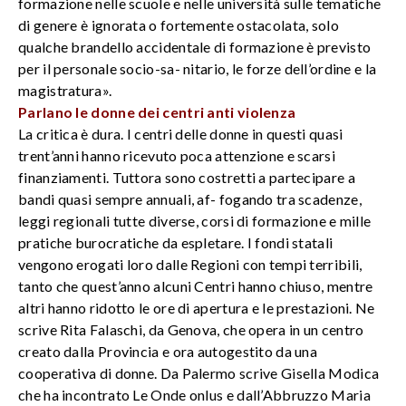
formazione nelle scuole e nelle università sulle tematiche
di genere è ignorata o fortemente ostacolata, solo
qualche brandello accidentale di formazione è previsto
per il personale socio-sa- nitario, le forze dell’ordine e la
magistratura».
Parlano le donne dei centri anti violenza
La critica è dura. I centri delle donne in questi quasi
trent’anni hanno ricevuto poca attenzione e scarsi
finanziamenti. Tuttora sono costretti a partecipare a
bandi quasi sempre annuali, af- fogando tra scadenze,
leggi regionali tutte diverse, corsi di formazione e mille
pratiche burocratiche da espletare. I fondi statali
vengono erogati loro dalle Regioni con tempi terribili,
tanto che quest’anno alcuni Centri hanno chiuso, mentre
altri hanno ridotto le ore di apertura e le prestazioni. Ne
scrive Rita Falaschi, da Genova, che opera in un centro
creato dalla Provincia e ora autogestito da una
cooperativa di donne. Da Palermo scrive Gisella Modica
che ha incontrato Le Onde onlus e dall’Abbruzzo Maria