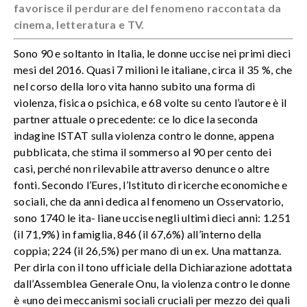
favorisce il perdurare del fenomeno raccontata da
cinema, letteratura e TV.
Sono 90 e soltanto in Italia, le donne uccise nei primi dieci
mesi del 2016. Quasi 7 milioni le italiane, circa il 35 %, che
nel corso della loro vita hanno subito una forma di
violenza, fisica o psichica, e 68 volte su cento l’autore è il
partner attuale o precedente: ce lo dice la seconda
indagine ISTAT sulla violenza contro le donne, appena
pubblicata, che stima il sommerso al 90 per cento dei
casi, perché non rilevabile attraverso denunce o altre
fonti. Secondo l’Eures, l’Istituto di ricerche economiche e
sociali, che da anni dedica al fenomeno un Osservatorio,
sono 1740 le ita- liane uccise negli ultimi dieci anni: 1.251
(il 71,9%) in famiglia, 846 (il 67,6%) all’interno della
coppia; 224 (il 26,5%) per mano di un ex. Una mattanza.
Per dirla con il tono ufficiale della Dichiarazione adottata
dall’Assemblea Generale Onu, la violenza contro le donne
è «uno dei meccanismi sociali cruciali per mezzo dei quali