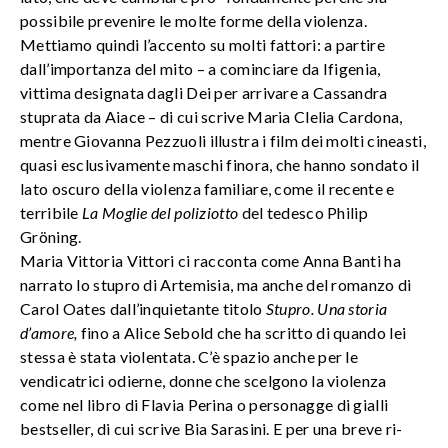
possibile prevenire le molte forme della violenza.
Mettiamo quindi l’accento su molti fattori: a partire
dall’importanza del mito – a cominciare da Ifigenia,
vittima designata dagli Dei per arrivare a Cassandra
stuprata da Aiace – di cui scrive Maria Clelia Cardona,
mentre Giovanna Pezzuoli illustra i film dei molti cineasti,
quasi esclusivamente maschi finora, che hanno sondato il
lato oscuro della violenza familiare, come il recente e
terribile
La Moglie del poliziotto
del tedesco Philip
Gröning.
Maria Vittoria Vittori ci racconta come Anna Banti ha
narrato lo stupro di Artemisia, ma anche del romanzo di
Carol Oates dall’inquietante titolo
Stupro. Una storia
d’amore,
fino a Alice Sebold che ha scritto di quando lei
stessa è stata violentata. C’è spazio anche per le
vendicatrici odierne, donne che scelgono la violenza
come nel libro di Flavia Perina o personagge di gialli
bestseller, di cui scrive Bia Sarasini. E per una breve ri-