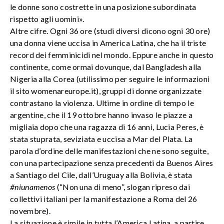
le donne sono costrette in una posizione subordinata
rispetto agli uomini».
Altre cifre. Ogni 36 ore (studi diversi dicono ogni 30 ore)
una donna viene uccisa in America Latina, che ha il triste
record dei femminicidi nel mondo. Eppure anche in questo
continente, come ormai dovunque, dal Bangladesh alla
Nigeria alla Corea (utilissimo per seguire le informazioni
il sito womenareurope.it), gruppi di donne organizzate
contrastano la violenza. Ultime in ordine di tempo le
argentine, che il 19 ottobre hanno invaso le piazze a
migliaia dopo che una ragazza di 16 anni, Lucia Peres, è
stata stuprata, seviziata e uccisa a Mar del Plata. La
parola d’ordine delle manifestazioni che ne sono seguite,
con una partecipazione senza precedenti da Buenos Aires
a Santiago del Cile, dall’Uruguay alla Bolivia, è stata
#niunamenos
(“Non una di meno”, slogan ripreso dai
collettivi italiani per la manifestazione a Roma del 26
novembre).
La situazione è simile in tutta l’America Latina, a partire