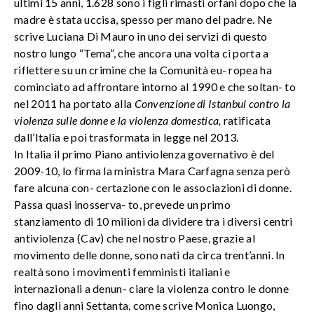
ultimi 15 anni, 1.628 sono i figli rimasti orfani dopo che la
madre è stata uccisa, spesso per mano del padre. Ne
scrive Luciana Di Mauro in uno dei servizi di questo
nostro lungo “Tema”, che ancora una volta ci porta a
riflettere su un crimine che la Comunità eu- ropea ha
cominciato ad affrontare intorno al 1990 e che soltan- to
nel 2011 ha portato alla
Convenzione di Istanbul contro la
violenza sulle donne e la violenza domestica,
ratificata
dall’Italia e poi trasformata in legge nel 2013.
In Italia il primo Piano antiviolenza governativo è del
2009-10, lo firma la ministra Mara Carfagna senza però
fare alcuna con- certazione con le associazioni di donne.
Passa quasi inosserva- to, prevede un primo
stanziamento di 10 milioni da dividere tra i diversi centri
antiviolenza (Cav) che nel nostro Paese, grazie al
movimento delle donne, sono nati da circa trent’anni. In
realtà sono i movimenti femministi italiani e
internazionali a denun- ciare la violenza contro le donne
fino dagli anni Settanta, come scrive Monica Luongo,