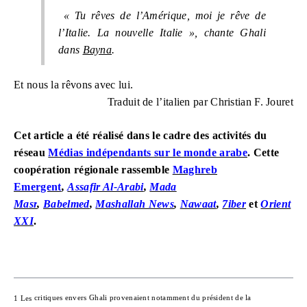
« Tu rêves de l’Amérique, moi je rêve de
l’Italie. La nouvelle Italie », chante Ghali
dans
Bayna
.
Et nous la rêvons avec lui.
Traduit de l’italien par Christian F. Jouret
Cet article a été réalisé dans le cadre des activités du
réseau
Médias indépendants sur le monde arabe
. Cette
coopération régionale rassemble
Maghreb
Emergent
,
Assafir Al-Arabi
,
Mada
Masr
,
Babelmed
,
Mashallah News
,
Nawaat
,
7iber
et
Orient
XXI
.
1 Les
critiques envers Ghali provenaient notamment du président de la