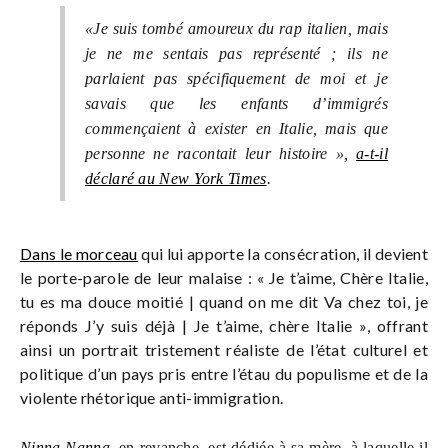
«Je suis tombé amoureux du rap italien, mais
je ne me sentais pas représenté ; ils ne
parlaient pas spécifiquement de moi et je
savais que les enfants d’immigrés
commençaient à exister en Italie, mais que
personne ne racontait leur histoire »,
a-t-il
déclaré au New York Times
.
Dans le morceau
qui lui apporte la consécration, il devient
le porte-parole de leur malaise : « Je t’aime, Chère Italie,
tu es ma douce moitié | quand on me dit Va chez toi, je
réponds J’y suis déjà | Je t’aime, chère Italie », offrant
ainsi un portrait tristement réaliste de l’état culturel et
politique d’un pays pris entre l’étau du populisme et de la
violente rhétorique anti-immigration.
Ninna Nanna
, en revanche, est dédiée à sa mère, à laquelle il