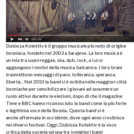
Dubioza Kolektiv è il gruppo musicale più noto di origine
bosniaca, fondato nel 2003 a Sarajevo. La loro musica è
un mix tra suoni reggae, ska, dub, rock, a cui si
aggiungono i motivi della musica balcanica. I loro brani
trasmettono messaggi di pace, tolleranza, speranza,
libertà... Nel 2010
la band si è esibita nelle maggiori città
bosniache per sensibilizzare i giovani ad assumere un
ruolo attivo durante le elezioni, dopo di che il magazine
Time e BBC hanno riconosciuto la band come la più forte
e legittima voce della Bosnia
.
Questa band si è
anche affermata in occidente, dove ogni anno si esibisce
nei diversi festival. Oggi, Dubioza Kolektiv è la voce
critica della società ed una tra
le
migliori band