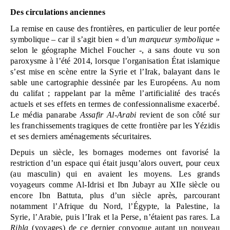
Des circulations anciennes
La remise en cause des frontières, en particulier de leur portée 
symbolique – car il s’agit bien « d
’un marqueur symbolique
 » 
selon le géographe Michel Foucher -, a sans doute vu son 
paroxysme à l’été 2014, lorsque l’organisation État islamique 
s’est mise en scène entre la Syrie et l’Irak, balayant dans le 
sable une cartographie dessinée par les Européens. Au nom 
du califat ; rappelant par la même l’artificialité des tracés 
actuels et ses effets en termes de confessionnalisme exacerbé. 
Le média panarabe 
Assafir Al-Arabi
 revient de son côté sur 
les franchissements tragiques de cette frontière par les Yézidis 
et ses derniers aménagements sécuritaires.
Depuis un siècle, les bornages modernes ont favorisé la 
restriction d’un espace qui était jusqu’alors ouvert, pour ceux 
(au masculin) qui en avaient les moyens. Les grands 
voyageurs comme Al-Idrisi et Ibn Jubayr au XIIe siècle ou 
encore Ibn Battuta, plus d’un siècle après, parcourant 
notamment l’Afrique du Nord, l’Égypte, la Palestine, la 
Syrie, l’Arabie, puis l’Irak et la Perse, n’étaient pas rares. La 
Rihla
 (voyages) de ce dernier convoque autant un nouveau 