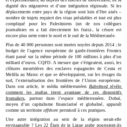
dignité des migrant•es et d’une intégration régionale. Si les 
déplacements entre pays de la région sont loin d’être aisés – 
nombre de trajets requiert des visas préalables et tout est plus 
compliqué pour les Palestiniens (un de nos collègues 
journalistes en a fait directement les frais)-, la césure est 
encore plus nette entre le nord et le sud de la Méditerranée. 
Plus de 40 000 personnes sont mortes noyées depuis 2014 ; le 
budget de l’agence européenne de garde-frontières Frontex 
étant passé sur la même période de 100 millions à plus d’un 
milliard d’euros. CQFD. A mesure que s’érigeaient, aussi, les 
clôtures meurtrières des enclaves espagnoles de Ceuta et 
Melilla au Maroc et que se développaient, sur les rivages du 
sud, l’externalisation des frontières de l’Union européenne. 
Dans son article, le média méditerranéen 
Babelmed
 révèle 
comment les mafias tirent avantage de ces dispositifs 
frontaliers
, partout dans l’espace méditerranéen. Dubaï, 
moyeu d’un capitalisme financiarisé et globalisé, apparaît 
comme un territoire 
offshore
 permissif à ces pratiques.
Une autre intégration au sein de la région serait-elle 
envisageable ? Les 22 États de la Ligue arabe pourraient-ils 