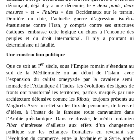
dénonçant, déjà il y a une décennie, le « 
deux poids, deux 
mesures
 » et « 
l’hubris
 » des Occidentaux sur le terrain. 
Dernière en date, l’actuelle guerre d’agression israélo-
étasunienne contre l’Iran, y compris contre ses structures 
étatiques, embrasse cette logique du chaos à l’encontre des 
peuples et du droit international. Il n’y a pourtant ni 
déterminisme ni fatalité.
Une construction politique
er
Que ce soit au I
 siècle, sous l’Empire romain s’étendant au 
sud de la Méditerranée ou au début de l’Islam, avec 
l’expansion du califat omeyyade par la cavalerie semi-
nomade de l’Atlantique à l’Indus, les évolutions des lignes de 
fronts ont transformé les territoires, parfois marqués par une 
architecture défensive comme les 
Ribats, 
toujours présents au 
Maghreb. Avec un effet sur les flux de personnes, de biens et 
d’idées, à l’instar de la fameuse route caravanière dans 
l’Arabie préislamique. Dans ce dossier, le média jordanien 
7iber
 s’intéresse d’ailleurs aux effets d’un changement 
politique sur les échanges frontaliers en revenant sur 
l’évolution du commerce, entre la Jordanie et la Syrie, après 