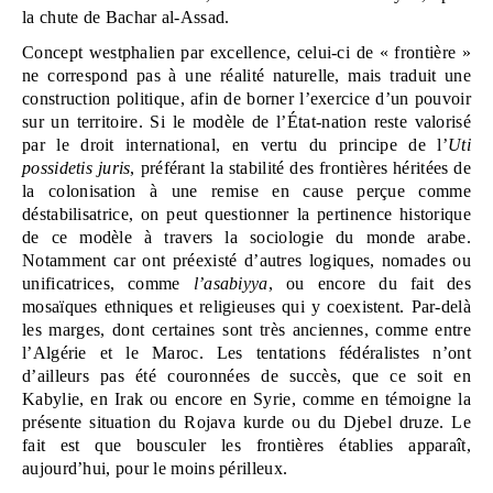
la chute de Bachar al-Assad.
Concept westphalien par excellence, celui-ci de « frontière » 
ne correspond pas à une réalité naturelle, mais traduit une 
construction politique, afin de borner l’exercice d’un pouvoir 
sur un territoire. Si le modèle de l’État-nation reste valorisé 
par le droit international, en vertu du principe de l’
Uti 
possidetis juris
, préférant la stabilité des frontières héritées de 
la colonisation à une remise en cause perçue comme 
déstabilisatrice, on peut questionner la pertinence historique 
de ce modèle à travers la sociologie du monde arabe. 
Notamment car ont préexisté d’autres logiques, nomades ou 
unificatrices, comme
 l’asabiyya
, ou encore du fait des 
mosaïques ethniques et religieuses qui y coexistent. Par-delà 
les marges, dont certaines sont très anciennes, comme entre 
l’Algérie et le Maroc. Les tentations fédéralistes n’ont 
d’ailleurs pas été couronnées de succès, que ce soit en 
Kabylie, en Irak ou encore en Syrie, comme en témoigne la 
présente situation du Rojava kurde ou du Djebel druze. Le 
fait est que bousculer les frontières établies apparaît, 
aujourd’hui, pour le moins périlleux.   