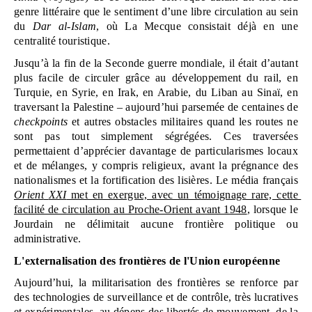
genre littéraire que le sentiment d’une libre circulation au sein 
du 
Dar al-Islam
, où La Mecque consistait déjà en une 
centralité touristique.
Jusqu’à la fin de la Seconde guerre mondiale, il était d’autant 
plus facile de circuler grâce au développement du rail, en 
Turquie, en Syrie, en Irak, en Arabie, du Liban au Sinaï, en 
traversant la Palestine – aujourd’hui parsemée de centaines de 
checkpoints
 et autres obstacles militaires quand les routes ne 
sont pas tout simplement ségrégées. Ces traversées 
permettaient d’apprécier davantage de particularismes locaux 
et de mélanges, y compris religieux, avant la prégnance des 
nationalismes et la fortification des lisières. Le média français 
Orient
XXI
 met en exergue, avec un témoignage rare, cette 
facilité de circulation au Proche-Orient avant 1948
, lorsque le 
Jourdain ne délimitait aucune frontière politique ou 
administrative.
L'externalisation des frontières de l'Union européenne
Aujourd’hui, la militarisation des frontières se renforce par 
des technologies de surveillance et de contrôle, très lucratives 
et expérimentales, au dépens des libertés de mouvement, de la 