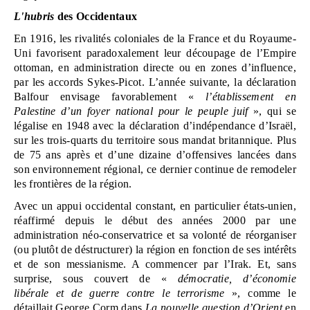
L'hubris
 des Occidentaux
En 1916, les rivalités coloniales de la France et du Royaume-
Uni favorisent paradoxalement leur découpage de l’Empire 
ottoman, en administration directe ou en zones d’influence, 
par les accords Sykes-Picot. L’année suivante, la déclaration 
Balfour envisage favorablement « 
l’établissement en 
Palestine d’un foyer national pour le peuple juif
 », qui se 
légalise en 1948 avec la déclaration d’indépendance d’Israël, 
sur les trois-quarts du territoire sous mandat britannique. Plus 
de 75 ans après et d’une dizaine d’offensives lancées dans 
son environnement régional, ce dernier continue de remodeler 
les frontières de la région. 
Avec un appui occidental constant, en particulier états-unien, 
réaffirmé depuis le début des années 2000 par une 
administration néo-conservatrice et sa volonté de réorganiser 
(ou plutôt de déstructurer) la région en fonction de ses intérêts 
et de son messianisme. A commencer par l’Irak. Et, sans 
surprise, sous couvert de « 
démocratie, d’économie 
libérale
et de guerre contre le terrorisme
 », comme le 
détaillait George Corm dans 
La
nouvelle question d’Orient
 en 