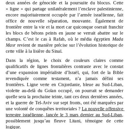
deux années de génocide et la poursuite du blocus. Cette 
« ligne » qui partage unilatéralement l’enclave palestinienne, 
encore majoritairement occupée par l’armée israélienne, fait 
office de nouvelle séparation, mouvante. Également de 
frontière entre la vie et la mort car quiconque oserait franchir 
les blocs de bétons peints en jaune se verrait abattre sur le 
champs. C’est le cas à Rafah, où le média égyptien 
Mada 
Masr
 revient de manière précise sur l’évolution historique de 
cette ville à la lisière du Sinaï.
Dans la région, le choix de couleurs claires comme 
qualificatifs de lignes frontalières contraste avec le constat 
d’une expansion impérialiste d’Israël, qui, fort de la Bible 
revendiquée comme testament, n’a jamais défini ses 
frontières. Ligne verte en Cisjordanie, bleue au Sud-Liban, 
violette au-delà du Golan occupé, on pourrait se demander 
quelle sera la prochaine teinte, tant ces deux dernières années, 
et la guerre de Tel-Aviv sur sept fronts, ont été marquées par 
une volonté de conquêtes territoriales ? 
La nouvelle offensive 
terrestre israélienne, lancée le 3 mars dernier au Sud-Liban
, 
possiblement jusqu’au fleuve Litani, témoigne de cette 
logique. 