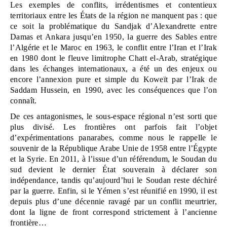
Les exemples de conflits, irrédentismes et contentieux 
territoriaux entre les États de la région ne manquent pas : que 
ce soit la problématique du Sandjak d’Alexandrette entre 
Damas et Ankara jusqu’en 1950, la guerre des Sables entre 
l’Algérie et le Maroc en 1963, le conflit entre l’Iran et l’Irak 
en 1980 dont le fleuve limitrophe Chatt el-Arab, stratégique 
dans les échanges internationaux, a été un des enjeux ou 
encore l’annexion pure et simple du Koweït par l’Irak de 
Saddam Hussein, en 1990, avec les conséquences que l’on 
connaît. 
De ces antagonismes, le sous-espace régional n’est sorti que 
plus divisé. Les frontières ont parfois fait l’objet 
d’expérimentations panarabes, comme nous le rappelle le 
souvenir de la République Arabe Unie de 1958 entre l’Égypte 
et la Syrie. En 2011, à l’issue d’un référendum, le Soudan du 
sud devient le dernier État souverain à déclarer son 
indépendance, tandis qu’aujourd’hui le Soudan reste déchiré 
par la guerre. Enfin, si le Yémen s’est réunifié en 1990, il est 
depuis plus d’une décennie ravagé par un conflit meurtrier, 
dont la ligne de front correspond strictement à l’ancienne 
frontière…