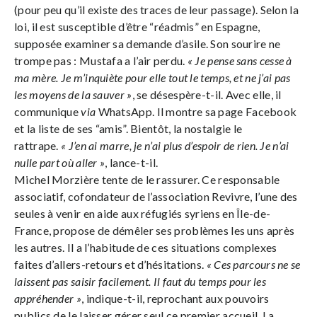
(pour peu qu’il existe des traces de leur passage). Selon la
loi, il est susceptible d’être “réadmis” en Espagne,
supposée examiner sa demande d’asile. Son sourire ne
trompe pas : Mustafa a l’air perdu.
« Je pense sans cesse à
ma mère. Je m’inquiète pour elle tout le temps, et ne j’ai pas
les moyens de la sauver »
, se désespère-t-il. Avec elle, il
communique
via
WhatsApp. Il montre sa page Facebook
et la liste de ses “amis”. Bientôt, la nostalgie le
rattrape.
« J’en ai marre, je n’ai plus d’espoir de rien. Je n’ai
nulle part où aller »
, lance-t-il.
Michel Morzière tente de le rassurer. Ce responsable
associatif, cofondateur de l’association Revivre, l’une des
seules à venir en aide aux réfugiés syriens en Île-de-
France, propose de démêler ses problèmes les uns après
les autres. Il a l’habitude de ces situations complexes
faites d’allers-retours et d’hésitations.
« Ces parcours ne se
laissent pas saisir facilement. Il faut du temps pour les
appréhender »
, indique-t-il, reprochant aux pouvoirs
publics de le laisser gérer seul ce premier accueil. La