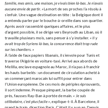
famille, mes amis, une maison, je vivais bien là-bas. Je n’avais
aucune envie de partir. »
La mort de ses proches l’a résolu à
s’enfuir. Une vague destination en tête : la Belgique dont il
a entendu parler par le bouche-à-oreille dans son quartier.
Après avoir rassemblé quelques affaires, et le plus
d’argent possible, il se dirige vers Beyrouth au Liban, où il
travaille plusieurs mois, sans penser à s’y installer.
« Il y
avait trop de Syriens là-bas, la concurrence était trop rude
sur les chantiers. »
À l’aide de faux papiers libanais, il s’envole pour Tunis et
traverse l’Algérie en voiture-taxi. Arrivé aux abords de
Melilla, enclave espagnole au Maroc, il n’a pas à franchir
les hauts barbelés : un document de circulation acheté à
un commerçant marocain lui suffit pour entrer dans
l’Union européenne. De ces mois de périples éprouvants,
il sort indemne. Presque pimpant, la barbe coupée de
près, fausses Ray-Ban à portée de main.
« Je suis
célibataire, c’est plus facile »
, explique-t-il. À Barcelone, il
prend le train, direction Paris. C’était il y a un an. Depuis,