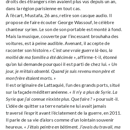
droits des étrangers n’en avaient plus vus depuis un an,
dans la région parisienne en tout cas.
À l’écart, Mustafa, 26 ans, retire son casque audio. Il
propose de faire écouter George Wassouf, le célèbre
chanteur syrien. Le son de son portable est monté à fond.
Mais la musique, couverte par l’incessant brouhaha des
voitures, est à peine audible. Avenant, il accepte de
raconter son histoire.
« C’est une vraie guerre là-bas, la
moitié de ma famille a été décimée »
, affirme-t-il, étonné
qu’on lui demande pourquoi il est parti de chez lui.
« Un
jour, je m’étais absenté. Quand je suis revenu mon père et
mon frère étaient morts. »
Il est originaire de Lattaquié, l’un des grands ports, situé
sur la façade méditerranéenne.
« Il n’y a plus de Syrie. La
Syrie que j’ai connue n’existe plus. Que faire ? »
poursuit-il.
L’idée de quitter sa terre natale ne lui avait jamais
traversé l’esprit avant l’éclatement de la guerre, en 2011.
Il parle de sa vie d’alors comme d’un lointain souvenir
heureux.
« J’étais peintre en bâtiment. J’avais du travail, ma