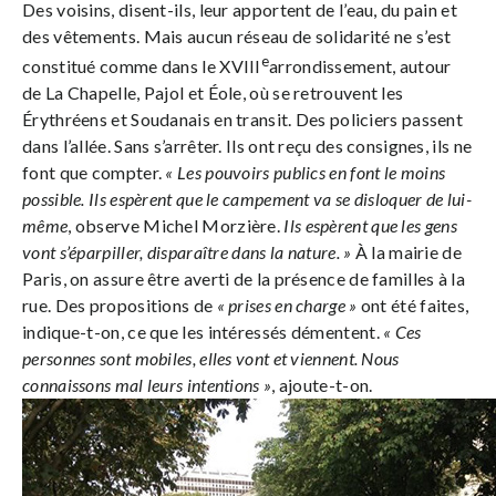
Des voisins, disent-ils, leur apportent de l’eau, du pain et
des vêtements. Mais aucun réseau de solidarité ne s’est
e
constitué comme dans le XVIII
arrondissement, autour
de La Chapelle, Pajol et Éole, où se retrouvent les
Érythréens et Soudanais en transit. Des policiers passent
dans l’allée. Sans s’arrêter. Ils ont reçu des consignes, ils ne
font que compter.
« Les pouvoirs publics en font le moins
possible. Ils espèrent que le campement va se disloquer de lui-
même
, observe Michel Morzière.
Ils espèrent que les gens
vont s’éparpiller, disparaître dans la nature. »
À la mairie de
Paris, on assure être averti de la présence de familles à la
rue. Des propositions de
« prises en charge »
ont été faites,
indique-t-on, ce que les intéressés démentent.
« Ces
personnes sont mobiles, elles vont et viennent. Nous
connaissons mal leurs intentions »
, ajoute-t-on.