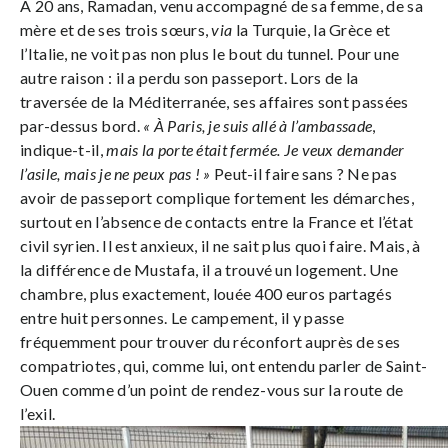
À 20 ans, Ramadan, venu accompagné de sa femme, de sa
mère et de ses trois sœurs,
via
la Turquie, la Grèce et
l’Italie, ne voit pas non plus le bout du tunnel. Pour une
autre raison : il a perdu son passeport. Lors de la
traversée de la Méditerranée, ses affaires sont passées
par-dessus bord.
« À Paris, je suis allé à l’ambassade
,
indique-t-il,
mais la porte était fermée. Je veux demander
l’asile, mais je ne peux pas ! »
Peut-il faire sans ? Ne pas
avoir de passeport complique fortement les démarches,
surtout en l’absence de contacts entre la France et l’état
civil syrien. Il est anxieux, il ne sait plus quoi faire. Mais, à
la différence de Mustafa, il a trouvé un logement. Une
chambre, plus exactement, louée 400 euros partagés
entre huit personnes. Le campement, il y passe
fréquemment pour trouver du réconfort auprès de ses
compatriotes, qui, comme lui, ont entendu parler de Saint-
Ouen comme d’un point de rendez-vous sur la route de
l’exil.