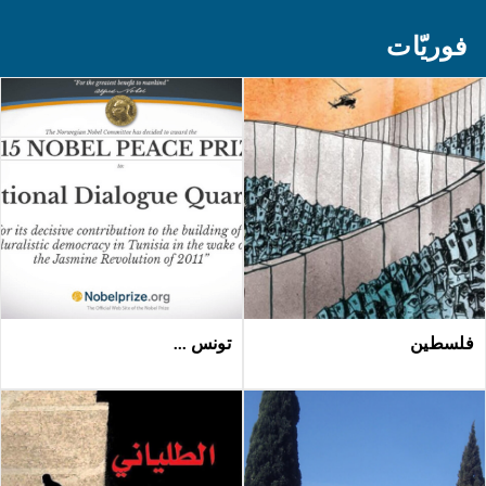
فوريّات
فلسطين
تونس ...