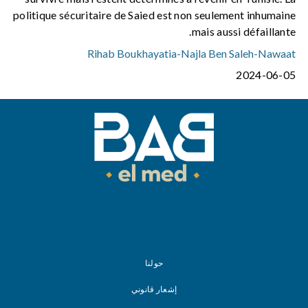
politique sécuritaire de Saied est non seulement inhumaine
mais aussi défaillante.
Rihab Boukhayatia
-
Najla Ben Saleh
-
Nawaat
2024-06-05
حولنا
إشعار قانوني