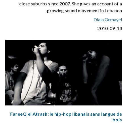
close suburbs since 2007. She gives an account of a
growing sound movement in Lebanon.
Diala Gemayel
2010-09-13
FareeQ el Atrash: le hip-hop libanais sans langue de
bois