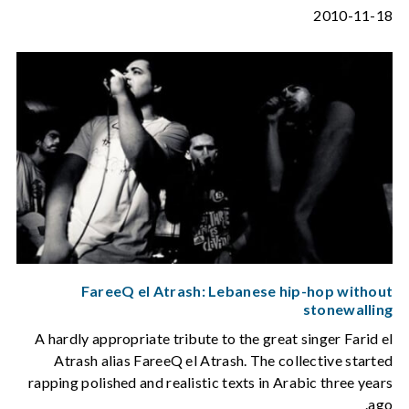
2010-11-18
FareeQ el Atrash: Lebanese hip-hop without
stonewalling
A hardly appropriate tribute to the great singer Farid el
Atrash alias FareeQ el Atrash. The collective started
rapping polished and realistic texts in Arabic three years
ago.