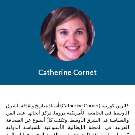
Catherine Cornet
كاثرين كورنيه (Catherine Cornet) أستاذة تاريخ وثقافة الشرق
الأوسط في الجامعة الأمريكية بروما. تركز أبحاثها على الفن
والسياسة في الشرق الأوسط. وتكتب كلّ أسبوع عن الصحافة
العربية في المجلة الإيطالية الأسبوعية للسياسة الدولية
"إنترنازيونالي". لقد كانت عضوة من الفريق التحريري لباب المد