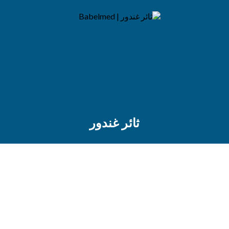
ثائر غندور