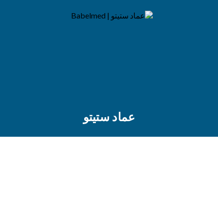
عماد ستيتو