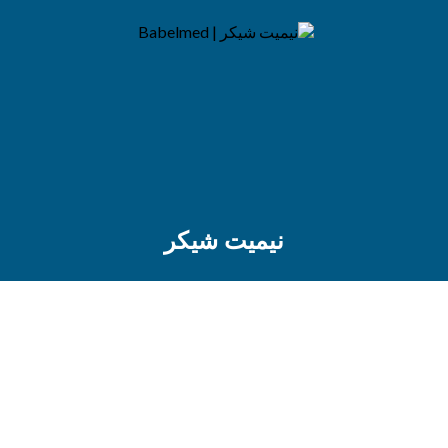
نيميت شيكر