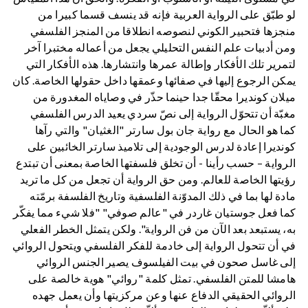
لو طبّق على الرواية العربية فإنه قد ينسف قسما كبيرا من
منجزها فتحبير الكوني لنصوصه انطلاقا من المنجز الفلسفي
ومن أدبيات علم النفس التحليلي يجعل من أعماله مختبرا آخر
لتمرير تلك الأفكار وإطالة عمرها وانتشارها. هذه الأفكار التي
يمكن الرجوع إليها في صفائها وعمقها داخل حقولها الخاصة. كان
ميلان كونديرا محقّا جدا حينما حذّر في وصاياه المغدورة من
مغبّة أن تتحوّل الرواية إلى نصّ سردي يعيد الدرس الفلسفي
كما هو الحال مع رواية جان بول سارتر "الغثيان" والتي رآها
كونديرا إعادة لدرس الوجودية إلى تلاميذ سارتر الخائبين على
الرواية – حسب رأينا - أن تخلق فلسفتها الخاصة بمعنى أن تبتدع
رؤيتها الخاصة للعالم. ومن حق الرواية أن تجعل من كل ما تريد
مادة لها بما في ذلك المدوّنة الفلسفية وتاريخ الفلسفة برمّته
كما فعل جوستيان غاردر في "عالم صوفي" "فلا شيء مما يفكّر
به، يستبعد بعد الآن من فن الرواية". ولكن يتمثل الخطر الفعلي
في أن تتحول الرواية إلى خادمة للفكر الفلسفي ويتحول الروائي
إلى غاسل صحون في بيت الفيلسوف يصير الجنس الروائي
هامشا للمتن الفلسفي. تمثل كلمة "روائي" هوية خالصة على
الروائي الحقيقي الدفاع عنها وعن مركزيتها وأن يعمل جهده