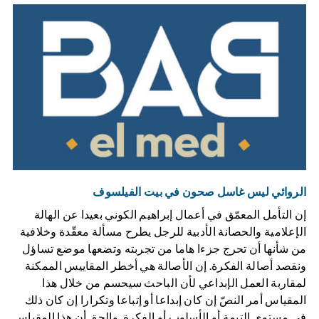
الروائي ليس غاسل صحون في بيت الفيلسوف
إن التأمل المعمّق في أعمال إبراهيم الكوني بعيدا عن الهالة
الإعلامية والحصانة الأدبية للرجل يطرح مسألة معقّدة وخلافية
من شأنها أن تحرج جزءا هاما من تجربته وتضعها موضع تساؤل
ونقصد أصالة الفكرة. إن الأصالة هي أخطر المقاييس الممكنة
لمقاربة العمل الإبداعي لأن الباحث سيحسم من خلال هذا
المقياس أمر النصّ إن كان إبداعا أو إتباعا وتكرارا إن كان ذلك
في مستوى التيمة أو الأسلوب أو الفكرة. والحق أن هذا المقياس