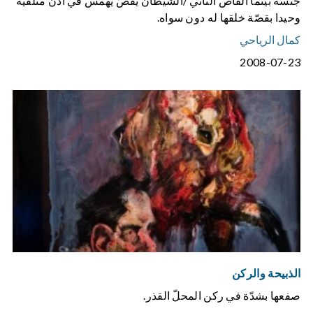
جنسه بينما القاص الثاني /الشيطان يقصّ يهمس في أذن متلقّيه
وحيدا بقصّة خلقها له دون سواه.
كمال الرياحي
2008-07-23
الذبيحة والركن
صفعها بشدّة في ركن المحلّ القذر.