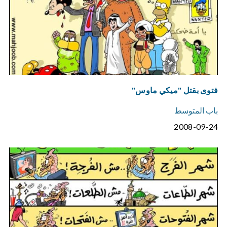
فتوى بقتل "ميكي ماوس"
باب المتوسط
2008-09-24