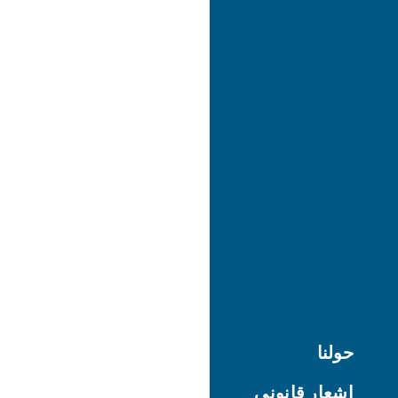
حولنا
إشعار قانوني