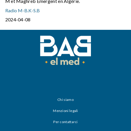
M et Maghreb Emergent en Algérie.
Radio M
-
B.K
-
S.B
2024-04-08
Chi siamo
Menzioni legali
Per contattarci