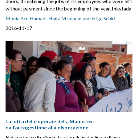
doors, threatening the jobs of its employees who were left
without payment since the beginning of the year. Inkyfada
Monia Ben Hamadi
-
Haïfa Mzalouat and Erige Sehiri
2016-11-17
La lotta delle operaie della Mamotex:
dall’autogestione alla disperazione
Nel contesto di un’industria tessile in declino e di una