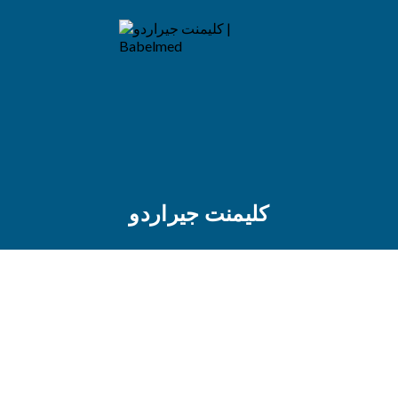
كليمنت جيراردو