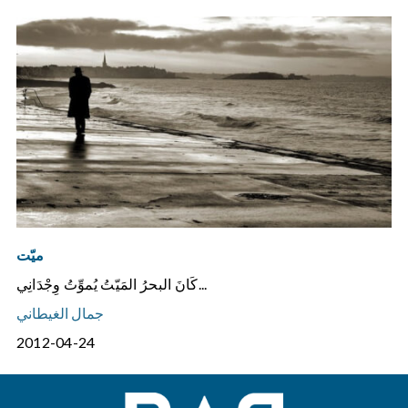
ميّت
كَانَ البحرُ المَيّتُ يُموِّتُ وِجْدَانِي...
جمال الغيطاني
2012-04-24