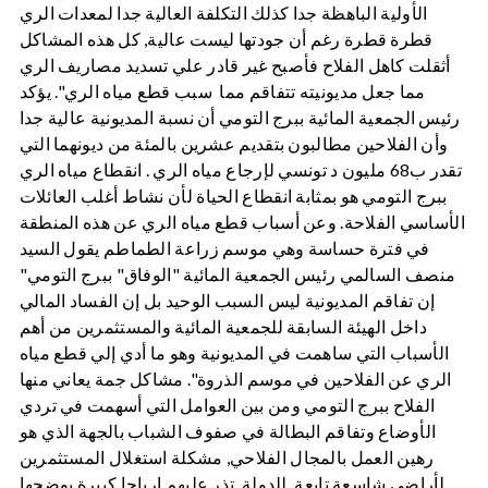
الأولية الباهظة جدا كذلك التكلفة العالية جدا لمعدات الري
قطرة قطرة رغم أن جودتها ليست عالية, كل هذه المشاكل
أثقلت كاهل الفلاح فأصبح غير قادر علي تسديد مصاريف الري
مما جعل مديونيته تتفاقم مما سبب قطع مياه الري". يؤكد
رئيس الجمعية المائية ببرج التومي أن نسبة المديونية عالية جدا
وأن الفلاحين مطالبون بتقديم عشرين بالمئة من ديونهما التي
تقدر ب68 مليون د تونسي لإرجاع مياه الري . انقطاع مياه الري
ببرج التومي هو بمثابة انقطاع الحياة لأن نشاط أغلب العائلات
الأساسي الفلاحة. وعن أسباب قطع مياه الري عن هذه المنطقة
في فترة حساسة وهي موسم زراعة الطماطم يقول السيد
منصف السالمي رئيس الجمعية المائية "الوفاق" ببرج التومي"
إن تفاقم المديونية ليس السبب الوحيد بل إن الفساد المالي
داخل الهيئة السابقة للجمعية المائية والمستثمرين من أهم
الأسباب التي ساهمت في المديونية وهو ما أدي إلي قطع مياه
الري عن الفلاحين في موسم الذروة". مشاكل جمة يعاني منها
الفلاح ببرج التومي ومن بين العوامل التي أسهمت في تردي
الأوضاع وتفاقم البطالة في صفوف الشباب بالجهة الذي هو
رهين العمل بالمجال الفلاحي, مشكلة استغلال المستثمرين
لأراضي شاسعة تابعة للدولة تذر عليهم ارباحا كبيرة يوضحها