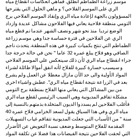
موسم زراعة الطماطم انطلق. فماهي انعكاسات انقطاع مياه
الري على الموسم الفلاحي؟ و ماهي الحلول التي يقترحها
المسؤولون بالجهة لإعادة مياه الري وإنقاذ الموسم الفلاحي برج
التومي منطقة فلاحية يعاني فيها الفلاحون مشاكل عديدة وازداد
الوضع ترديا منذ نحو شهر ونصف الشهر عندما تم قطع مياه
الري عن الفلاحين في فترة حساسة جدا وهي موسم زراعة
الطماطم التي تنتج بكميات كبيرة في هذه المنطقة. يتحدث ناجم
الصافي وهو فلاح يبلغ عمره 32 عاما " نحن في حالة حرجة جدا
جراء انقطاع مياه الري لأن ذلك سينعكس علي الموسم الفلاحي
و سيسبب خسارة كبيرة للفلاح لأنه انفق أموالا طائلة لشراء
المواد الأولية والى حد الآن مازال معطلا عن العمل ولم يشرع
بعد في الزراعة نتيجة انقطاع مياه الري". عطش واشياء اخرى
من بين المشاكل التي يعاني منها الفلاح بمنطقة برج التومي
مشكلة تفاقم المديونية وهي السبب الرئيسي لقطع مياه الري
فأغلب الفلاحين لم يسددوا الديون المتخلدة بذمتهم بالنسبة إلى
مياه الري وفي هذا السياق يقول لسعد الخزامي فلاح عمره 40
سنة " من الأسباب التي جعلت المديونية تتفاقم غياب التسهيلات
المقدمة للفلاح المتوسط وضعف نسبة التعويض عن الأضرار
التي لحقت الفلاحين نتيجة الفيضانات هذا فضلا عن تكلفة المواد