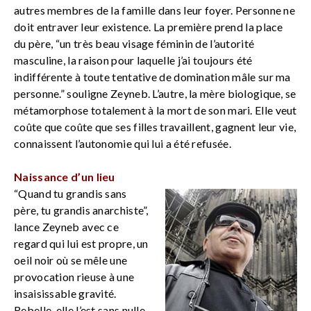
autres membres de la famille dans leur foyer. Personne ne
doit entraver leur existence. La première prend la place
du père, “un très beau visage féminin de l’autorité
masculine, la raison pour laquelle j’ai toujours été
indifférente à toute tentative de domination mâle sur ma
personne.” souligne Zeyneb. L’autre, la mère biologique, se
métamorphose totalement à la mort de son mari. Elle veut
coûte que coûte que ses filles travaillent, gagnent leur vie,
connaissent l’autonomie qui lui a été refusée.
Naissance d’un lieu
“Quand tu grandis sans
père, tu grandis anarchiste”,
lance Zeyneb avec ce
regard qui lui est propre, un
oeil noir où se mêle une
provocation rieuse à une
insaisissable gravité.
Rebelle, elle l’est sans nulle