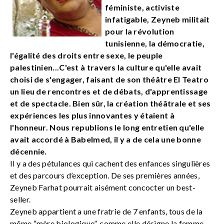
féministe, activiste
infatigable, Zeyneb militait
pour la révolution
tunisienne, la démocratie,
l'égalité des droits entre sexe, le peuple
palestinien...C'est à travers la culture qu'elle avait
choisi de s'engager, faisant de son théâtre El Teatro
un lieu de rencontres et de débats, d'apprentissage
et de spectacle. Bien sûr, la création théâtrale et ses
expériences les plus innovantes y étaient à
l'honneur. Nous republions le long entretien qu'elle
avait accordé à Babelmed, il y a de cela une bonne
décennie.
Il y a des pétulances qui cachent des enfances singulières
et des parcours d’exception. De ses premières années,
Zeyneb Farhat pourrait aisément concocter un best-
seller.
Zeyneb appartient a une fratrie de 7 enfants, tous de la
même “mère biologique”, comme elle désigne la femme