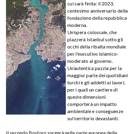
cui sarà finita: il 2023,
centesimo anniversario della
fondazione della repubblica
moderna.
Un’opera colossale, che
piazzerà Istanbul sotto gli
occhi della ribalta mondiale
per l’esecutivo islamico-
moderato al governo.
Un’autentica pazzia per la
maggior parte dei quotidiani
turchi e gli addetti ai lavori,
per i quali un cantiere di
queste dimensioni
comporterà un impatto
ambientale e conseguenze
sul territorio devastanti.
Il secondo Bosforo sorgerà nella parte europea della