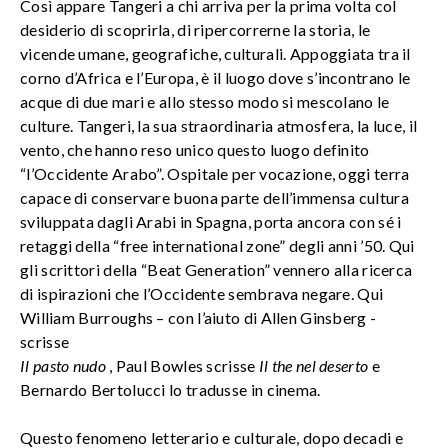
Così appare Tangeri a chi arriva per la prima volta col
desiderio di scoprirla, di ripercorrerne la storia, le
vicende umane, geografiche, culturali. Appoggiata tra il
corno d’Africa e l’Europa, è il luogo dove s’incontrano le
acque di due mari e allo stesso modo si mescolano le
culture. Tangeri, la sua straordinaria atmosfera, la luce, il
vento, che hanno reso unico questo luogo definito
“l’Occidente Arabo”. Ospitale per vocazione, oggi terra
capace di conservare buona parte dell’immensa cultura
sviluppata dagli Arabi in Spagna, porta ancora con sé i
retaggi della “free international zone” degli anni ’50. Qui
gli scrittori della “Beat Generation” vennero alla ricerca
di ispirazioni che l’Occidente sembrava negare. Qui
William Burroughs – con l’aiuto di Allen Ginsberg -
scrisse
Il pasto nudo
, Paul Bowles scrisse
Il the nel deserto
e
Bernardo Bertolucci lo tradusse in cinema.
Questo fenomeno letterario e culturale, dopo decadi e