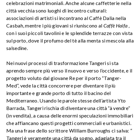
celebrazioni matrimoniali. Anche alcune caffetterie nella
città vecchia sono luoghi di incontro culturali:
associazioni di artisti si incontrano al Caffè Dalia nella
Casbah, mentre i più giovani si riuniscono al
Caffè Haifa
,
con i suoi piccoli tavolini e le splendide terrazze con vista
sul porto, dove il profumo del tè alla menta si mescola alla
salsedine.
Nei nuovi processi di trasformazione Tangeri si sta
aprendo sempre più verso il nuovo e verso l’occidente, e il
progetto voluto dal giovane Re per il porto “Tanger-
Med”, vede la città concorrere per diventare il più
importante e grande porto di tutto il bacino del
Mediterraneo. Usando le parole stesse dell’artista Yto
Barrada, Tangeri rischia di diventare una città “à vendre”
(in vendita), a causa delle enormi speculazioni immobiliari
che affiancano questi progetti commerciali e urbanistici.
Ma una frase dello scrittore William Burroughs ci salva: “
Tangeri è veramente una città da sogno, adagiata tra il