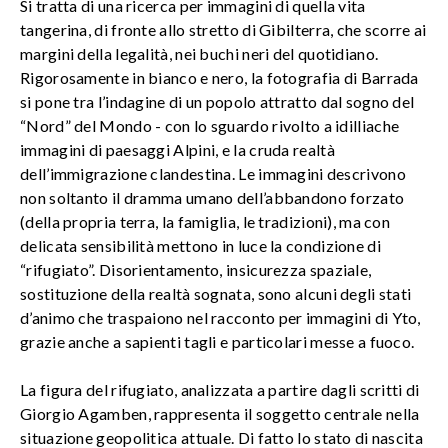
Si tratta di una ricerca per immagini di quella vita
tangerina, di fronte allo stretto di Gibilterra, che scorre ai
margini della legalità, nei buchi neri del quotidiano.
Rigorosamente in bianco e nero, la fotografia di Barrada
si pone tra l’indagine di un popolo attratto dal sogno del
“Nord” del Mondo - con lo sguardo rivolto a idilliache
immagini di paesaggi Alpini, e la cruda realtà
dell’immigrazione clandestina. Le immagini descrivono
non soltanto il dramma umano dell’abbandono forzato
(della propria terra, la famiglia, le tradizioni), ma con
delicata sensibilità mettono in luce la condizione di
“rifugiato”. Disorientamento, insicurezza spaziale,
sostituzione della realtà sognata, sono alcuni degli stati
d’animo che traspaiono nel racconto per immagini di Yto,
grazie anche a sapienti tagli e particolari messe a fuoco.
La figura del rifugiato, analizzata a partire dagli scritti di
Giorgio Agamben, rappresenta il soggetto centrale nella
situazione geopolitica attuale. Di fatto lo stato di nascita