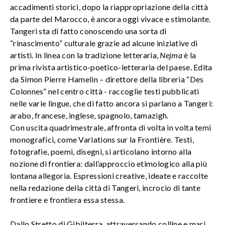
accadimenti storici, dopo la riappropriazione della città
da parte del Marocco, è ancora oggi vivace e stimolante.
Tangeri sta di fatto conoscendo una sorta di
“rinascimento” culturale grazie ad alcune iniziative di
artisti. In linea con la tradizione letteraria,
Nejma
è la
prima rivista artistico-poetico-letteraria del paese. Edita
da Simon Pierre Hamelin – direttore della libreria “Des
Colonnes” nel centro città - raccoglie testi pubblicati
nelle varie lingue, che di fatto ancora si parlano a Tangeri:
arabo, francese, inglese, spagnolo, tamazigh.
Con uscita quadrimestrale, affronta di volta in volta temi
monografici, come Variations sur la Frontière. Testi,
fotografie, poemi, disegni, si articolano intorno alla
nozione di frontiera: dall’approccio etimologico alla più
lontana allegoria. Espressioni creative, ideate e raccolte
nella redazione della città di Tangeri, incrocio di tante
frontiere e frontiera essa stessa.
Dallo Stretto di Gibilterra, attraversando colline e mari,