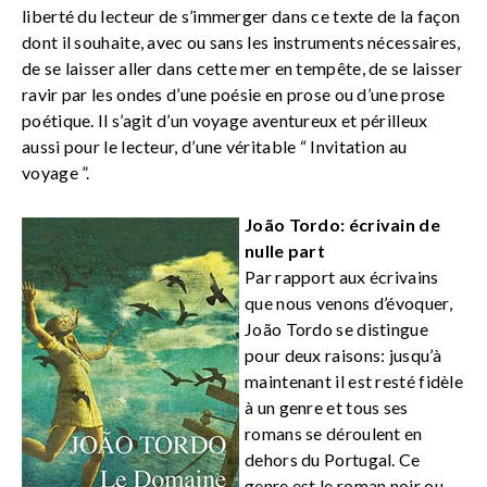
liberté du lecteur de s’immerger dans ce texte de la façon
dont il souhaite, avec ou sans les instruments nécessaires,
de se laisser aller dans cette mer en tempête, de se laisser
ravir par les ondes d’une poésie en prose ou d’une prose
poétique. Il s’agit d’un voyage aventureux et périlleux
aussi pour le lecteur, d’une véritable “ Invitation au
voyage ”.
João Tordo: écrivain de
nulle part
Par rapport aux écrivains
que nous venons d’évoquer,
João Tordo se distingue
pour deux raisons: jusqu’à
maintenant il est resté fidèle
à un genre et tous ses
romans se déroulent en
dehors du Portugal. Ce
genre est le roman noir ou