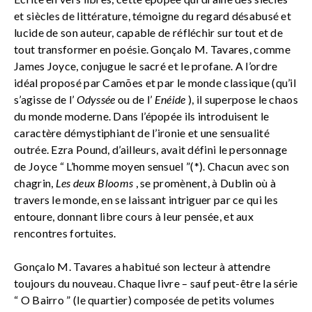
et siècles de littérature, témoigne du regard désabusé et
lucide de son auteur, capable de réfléchir sur tout et de
tout transformer en poésie. Gonçalo M. Tavares, comme
James Joyce, conjugue le sacré et le profane. A l’ordre
idéal proposé par Camões et par le monde classique (qu’il
s’agisse de l’
Odyssée
ou de l’
Enéide
), il superpose le chaos
du monde moderne. Dans l’épopée ils introduisent le
caractère démystiphiant de l’ironie et une sensualité
outrée. Ezra Pound, d’ailleurs, avait défini le personnage
de Joyce “ L’homme moyen sensuel ”(*). Chacun avec son
chagrin,
Les deux Blooms
, se promènent, à Dublin où à
travers le monde, en se laissant intriguer par ce qui les
entoure, donnant libre cours à leur pensée, et aux
rencontres fortuites.
Gonçalo M. Tavares a habitué son lecteur à attendre
toujours du nouveau. Chaque livre – sauf peut-être la série
“ O Bairro ” (le quartier) composée de petits volumes