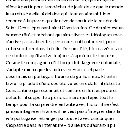
nièce à partir pour l’empêcher de jouir de ce que le monde
lui a refusé à elle. Adelaide qui, tout en aimant Ilídio,
renonce à lui parce qu’elle rêve de sortir de la misère de
Saint-Denis, épousant ainsi Constantino. Ce dernier est un
homme râté et méchant qui aime livres et idéologies mais
n’arrive pas à aimer les personnes qui l’entourent, pour
enfin sombrer dans la folie. De son côté, Ilídio a vécu tant
de douleurs qu’il arrive toujours à aprécier le bonheur ;
Cosme le compagnon d’Ilídio qui fuit la guerre coloniale,
s’adapte mieux que les autres en France, et parle
désormais un portugais bourré de gallicismes. Et enfin
Livro, le produit d’une société volée en éclats : il déteste
Constantino qui reconnaît et censure en lui ses propres
défauts ; il supporte à peine sa mère qu’il épie tout le
temps pour la surprendre en faute avec Ilídio ; il ne s’est
jamais intégré en France; il ne veut pas s’intégrer dans la
vila
portugaise ; étranger partout et avec quiconque il
s’expatrie dans la littérature – d’ailleurs qu’aurait-il pu