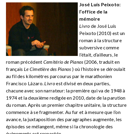
José Luís Peixoto:
l’office de la
mémoire
Livro
de José Luís
Peixoto (2010) est un
roman à la structure
subversive comme
l’était, d’ailleurs, le
roman précédent
Cemitério de Pianos
(2006, traduit en
français
Le Cimetière des Pianos
) où l’histoire se déroulait
au fil des kilomètres parcourus par le marathonien
Francisco Lázaro.
Livro
est divisé en deux parties,
chacune avec son narrateur: la première qui va de 1948 à
1974 et la deuxième redigée en 2010, date de la parution
du roman. Après un premier chapitre unitaire, la structure
commence à se fragmenter. Au fur et à mesure que l’on
avance, la juxtaposition des paragraphes augmente, les
épisodes se mélangent, même si la chronologie des
évènements est respectée.