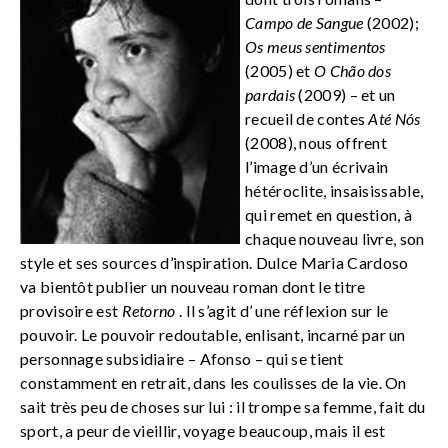
Campo de Sangue
(2002);
Os meus sentimentos
(2005) et
O Chão dos
pardais
(2009) – et un
recueil de contes
Até Nós
(2008), nous offrent
l’image d’un écrivain
hétéroclite, insaisissable,
qui remet en question, à
chaque nouveau livre, son
style et ses sources d’inspiration. Dulce Maria Cardoso
va bientôt publier un nouveau roman dont le titre
provisoire est
Retorno
. Il s’agit d’ une réflexion sur le
pouvoir. Le pouvoir redoutable, enlisant, incarné par un
personnage subsidiaire – Afonso – qui se tient
constamment en retrait, dans les coulisses de la vie. On
sait très peu de choses sur lui : il trompe sa femme, fait du
sport, a peur de vieillir, voyage beaucoup, mais il est