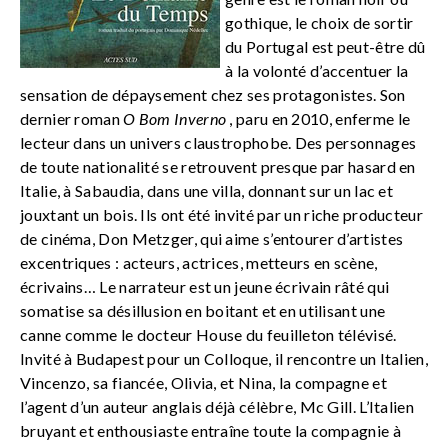
gothique, le choix de sortir
du Portugal est peut-être dû
à la volonté d’accentuer la
sensation de dépaysement chez ses protagonistes. Son
dernier roman
O Bom Inverno
, paru en 2010, enferme le
lecteur dans un univers claustrophobe. Des personnages
de toute nationalité se retrouvent presque par hasard en
Italie, à Sabaudia, dans une villa, donnant sur un lac et
jouxtant un bois. Ils ont été invité par un riche producteur
de cinéma, Don Metzger, qui aime s’entourer d’artistes
excentriques : acteurs, actrices, metteurs en scène,
écrivains… Le narrateur est un jeune écrivain râté qui
somatise sa désillusion en boitant et en utilisant une
canne comme le docteur House du feuilleton télévisé.
Invité à Budapest pour un Colloque, il rencontre un Italien,
Vincenzo, sa fiancée, Olivia, et Nina, la compagne et
l’agent d’un auteur anglais déjà célèbre, Mc Gill. L’Italien
bruyant et enthousiaste entraîne toute la compagnie à