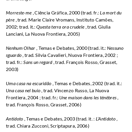
Morreste-me
, Ciência Gráfica, 2000 (trad. fr.:
La mort du
père
, trad. Marie Claire Vromans, Instituto Camões,
2002; trad. it.:
Questa terra ora crudele
, trad. Giulia
Lanciani, La Nuova Frontiera, 2005)
Nenhum Olhar
, Temas e Debates, 2000 (trad. it.:
Nessuno
sguardo
, trad. Silvia Cavalieri, Nuova Frontiera, 2002 ;
trad. fr.:
Sans un regard
, trad. François Rosso, Grasset,
2003)
Uma casa na escuridão
, Temas e Debates, 2002 (trad. it.:
Una casa nel buio
, trad. Vincenzo Russo, La Nuova
Frontiera, 2004 ; trad. fr.:
Une maison dans les ténèbres
,
trad. François Rosso, Grasset, 2006)
Antídoto
, Temas e Debates, 2003 (trad. it. :
L’Antidoto
,
trad. Chiara Zucconi, Scriptapura, 2006)