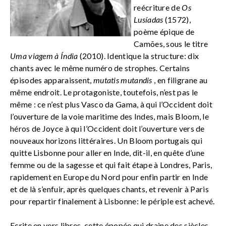
reécriture de
Os
Lusíadas
(1572),
poème épique de
Camões, sous le titre
Uma viagem à Índia
(2010). Identique la structure: dix
chants avec le même numéro de strophes. Certains
épisodes apparaissent,
mutatis mutandis
, en filigrane au
même endroit. Le protagoniste, toutefois, n’est pas le
même : ce n’est plus Vasco da Gama, à qui l’Occident doit
l’ouverture de la voie maritime des Indes, mais Bloom, le
héros de Joyce à qui l’Occident doit l’ouverture vers de
nouveaux horizons littéraires. Un Bloom portugais qui
quitte Lisbonne pour aller en Inde, dit-il, en quête d’une
femme ou de la sagesse et qui fait étape à Londres, Paris,
rapidement en Europe du Nord pour enfin partir en Inde
et de là s’enfuir, après quelques chants, et revenir à Paris
pour repartir finalement à Lisbonne: le périple est achevé.
Ecrite en vers libres, cette épopée qui draine des siècles