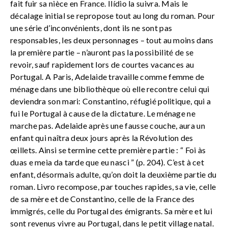
fait fuir sa nièce en France. Ilídio la suivra. Mais le
décalage initial se repropose tout au long du roman. Pour
une série d’inconvénients, dont ils ne sont pas
responsables, les deux personnages – tout au moins dans
la première partie – n’auront pas la possibilité de se
revoir, sauf rapidement lors de courtes vacances au
Portugal. A Paris, Adelaide travaille comme femme de
ménage dans une bibliothèque où elle recontre celui qui
deviendra son mari: Constantino, réfugié politique, qui a
fui le Portugal à cause de la dictature. Le ménage ne
marche pas. Adelaide après une fausse couche, aura un
enfant qui naîtra deux jours après la Révolution des
œillets. Ainsi se termine cette première partie : “ Foi às
duas e meia da tarde que eu nasci ” (p. 204). C’est à cet
enfant, désormais adulte, qu’on doit la deuxième partie du
roman. Livro recompose, par touches rapides, sa vie, celle
de sa mère et de Constantino, celle de la France des
immigrés, celle du Portugal des émigrants. Sa mère et lui
sont revenus vivre au Portugal, dans le petit village natal.