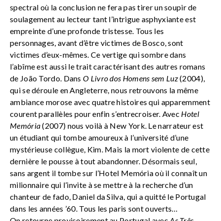
spectral où la conclusion ne fera pas tirer un soupir de
soulagement au lecteur tant l’intrigue asphyxiante est
empreinte d’une profonde tristesse. Tous les
personnages, avant d’être victimes de Bosco, sont
victimes d’eux-mêmes. Ce vertige qui sombre dans
l’abîme est aussi le trait caractérisant des autres romans
de João Tordo. Dans
O Livro dos Homens sem Luz
(2004),
qui se déroule en Angleterre, nous retrouvons la même
ambiance morose avec quatre histoires qui apparemment
courent parallèles pour enfin s’entrecroiser. Avec
Hotel
Memória
(2007) nous voilà à New York. Le narrateur est
un étudiant qui tombe amoureux à l’université d’une
mystérieuse collègue, Kim. Mais la mort violente de cette
dernière le pousse à tout abandonner. Désormais seul,
sans argent il tombe sur l’Hotel Memória où il connaît un
milionnaire qui l’invite à se mettre à la recherche d’un
chanteur de fado, Daniel da Silva, qui a quitté le Portugal
dans les années ’60. Tous les paris sont ouverts…
On retourne provisoirement au Portugal avec
As Três