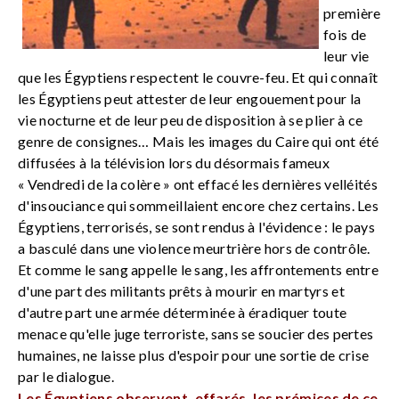
première
fois de
leur vie
que les Égyptiens respectent le couvre-feu. Et qui connaît
les Égyptiens peut attester de leur engouement pour la
vie nocturne et de leur peu de disposition à se plier à ce
genre de consignes… Mais les images du Caire qui ont été
diffusées à la télévision lors du désormais fameux
« Vendredi de la colère » ont effacé les dernières velléités
d'insouciance qui sommeillaient encore chez certains. Les
Égyptiens, terrorisés, se sont rendus à l'évidence : le pays
a basculé dans une violence meurtrière hors de contrôle.
Et comme le sang appelle le sang, les affrontements entre
d'une part des militants prêts à mourir en martyrs et
d'autre part une armée déterminée à éradiquer toute
menace qu'elle juge terroriste, sans se soucier des pertes
humaines, ne laisse plus d'espoir pour une sortie de crise
par le dialogue.
Les
É
gyptiens observent, effarés, les prémices de ce