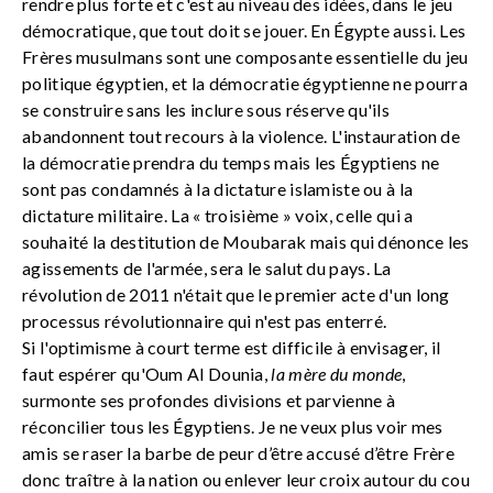
rendre plus forte et c'est au niveau des idées, dans le jeu
démocratique, que tout doit se jouer. En Égypte aussi. Les
Frères musulmans sont une composante essentielle du jeu
politique égyptien, et la démocratie égyptienne ne pourra
se construire sans les inclure sous réserve qu'ils
abandonnent tout recours à la violence. L'instauration de
la démocratie prendra du temps mais les Égyptiens ne
sont pas condamnés à la dictature islamiste ou à la
dictature militaire. La « troisième » voix, celle qui a
souhaité la destitution de Moubarak mais qui dénonce les
agissements de l'armée, sera le salut du pays. La
révolution de 2011 n'était que le premier acte d'un long
processus révolutionnaire qui n'est pas enterré.
Si l'optimisme à court terme est difficile à envisager, il
faut espérer qu'Oum Al Dounia,
la mère du monde
,
surmonte ses profondes divisions et parvienne à
réconcilier tous les Égyptiens. Je ne veux plus voir mes
amis se raser la barbe de peur d’être accusé d’être Frère
donc traître à la nation ou enlever leur croix autour du cou