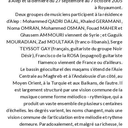
à Alep et la dernière du 27 septembre au 7 octobre 2005
à Royaumont.
Deux groupes de musiciens participent à la résidence
d’Alep : Mohammed QADRI DALAL, Khaled GERAMANI,
Noma OMRAN, Mohammed OSMAN, Fouad MAHER et
Ghassem AMMOURI viennent de Syrie ; et Gaguik
MOURADIAN, Zad MOULTAKA (franco-libanais), Serge
TEYSSOT GAY (français, guitariste du groupe Noir
Désir), Francisco de la ROSA (espagnol) guitariste
flamenco viennent de France ou d'ailleurs.
Le bassin géoculturel des maqams s’étend de l’Asie
Centrale au Maghreb et à l’Andalousie d’un côté, au
Moyen Orient, à la Turquie et aux Balkans, de l’autre. Il
est largement structuré par une vision commune de la
musique comme forme mélodico - rythmique, qui a
produit un vaste ensemble de plusieurs centaines
d’échelles. les degrés varient, les noms changent, mais une
vision commune de l’articulation entre mélodie et rythme
demeure. Paradoxalement, et malgré sa richesse, le