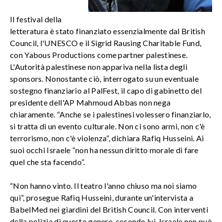
Il festival della
letteratura è stato finanziato essenzialmente dal British
Council, l'UNESCO e il Sigrid Rausing Charitable Fund,
con Yabous Productions come partner palestinese.
L'Autorità palestinese non appariva nella lista degli
sponsors. Nonostante ciò, interrogato su un eventuale
sostegno finanziario al PalFest, il capo di gabinetto del
presidente dell'AP Mahmoud Abbas non nega
chiaramente. “Anche se i palestinesi volessero finanziarlo,
si tratta di un evento culturale. Non ci sono armi, non c'è
terrorismo, non c'è violenza”, dichiara Rafiq Husseini. Ai
suoi occhi Israele “non ha nessun diritto morale di fare
quel che sta facendo”.
“Non hanno vinto. Il teatro l'anno chiuso ma noi siamo
qui”, prosegue Rafiq Husseini, durante un'intervista a
BabelMed nei giardini del British Council. Con interventi
della polizia di questo genere, secondo lui, Israele non può