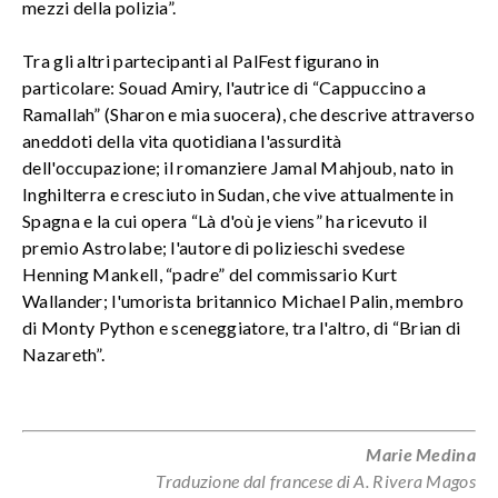
mezzi della polizia”.
Tra gli altri partecipanti al PalFest figurano in
particolare: Souad Amiry, l'autrice di “Cappuccino a
Ramallah” (Sharon e mia suocera), che descrive attraverso
aneddoti della vita quotidiana l'assurdità
dell'occupazione; il romanziere Jamal Mahjoub, nato in
Inghilterra e cresciuto in Sudan, che vive attualmente in
Spagna e la cui opera “Là d'où je viens” ha ricevuto il
premio Astrolabe; l'autore di polizieschi svedese
Henning Mankell, “padre” del commissario Kurt
Wallander; l'umorista britannico Michael Palin, membro
di Monty Python e sceneggiatore, tra l'altro, di “Brian di
Nazareth”.
Marie Medina
Traduzione dal francese di A. Rivera Magos