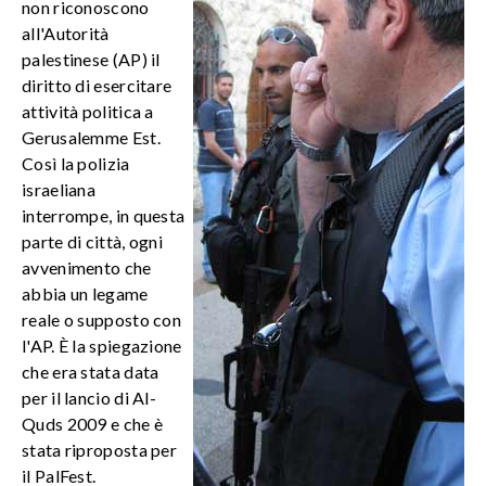
non riconoscono
all'Autorità
palestinese (AP) il
diritto di esercitare
attività politica a
Gerusalemme Est.
Così la polizia
israeliana
interrompe, in questa
parte di città, ogni
avvenimento che
abbia un legame
reale o supposto con
l'AP. È la spiegazione
che era stata data
per il lancio di Al-
Quds 2009 e che è
stata riproposta per
il PalFest.