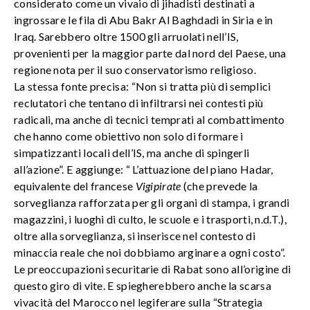
considerato come un vivaio di jihadisti destinati a
ingrossare le fila di Abu Bakr Al Baghdadi in Siria e in
Iraq. Sarebbero oltre 1500 gli arruolati nell’IS,
provenienti per la maggior parte dal nord del Paese, una
regione nota per il suo conservatorismo religioso.
La stessa fonte precisa: “Non si tratta più di semplici
reclutatori che tentano di infiltrarsi nei contesti più
radicali, ma anche di tecnici temprati al combattimento
che hanno come obiettivo non solo di formare i
simpatizzanti locali dell’IS, ma anche di spingerli
all’azione”. E aggiunge: “ L’attuazione del piano Hadar,
equivalente del francese
Vigipirate
(che prevede la
sorveglianza rafforzata per gli organi di stampa, i grandi
magazzini, i luoghi di culto, le scuole e i trasporti, n.d.T.),
oltre alla sorveglianza, si inserisce nel contesto di
minaccia reale che noi dobbiamo arginare a ogni costo”.
Le preoccupazioni securitarie di Rabat sono all’origine di
questo giro di vite. E spiegherebbero anche la scarsa
vivacità del Marocco nel legiferare sulla “Strategia