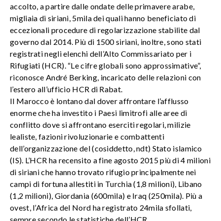
accolto, a partire dalle ondate delle primavere arabe,
migliaia di siriani, 5mila dei quali hanno beneficiato di
eccezionali procedure di regolarizzazione stabilite dal
governo dal 2014. Più di 1500 siriani, inoltre, sono stati
registrati negli elenchi dell’Alto Commissariato per i
Rifugiati (HCR). “Le cifre globali sono approssimative”,
riconosce André Berking, incaricato delle relazioni con
l’estero all’ufficio HCR di Rabat.
Il Marocco è lontano dal dover affrontare l’afflusso
enorme che ha investito i Paesi limitrofi alle aree di
conflitto dove si affrontano eserciti regolari, milizie
lealiste, fazioni rivoluzionarie e combattenti
dell’organizzazione del (cosiddetto, ndt) Stato islamico
(IS). L’HCR ha recensito a fine agosto 2015 più di 4 milioni
di siriani che hanno trovato rifugio principalmente nei
campi di fortuna allestiti in Turchia (1,8 milioni), Libano
(1,2 milioni), Giordania (600mila) e Iraq (250mila). Più a
ovest, l’Africa del Nord ha registrato 24mila sfollati,
sempre secondo le statistiche dell’HCR.