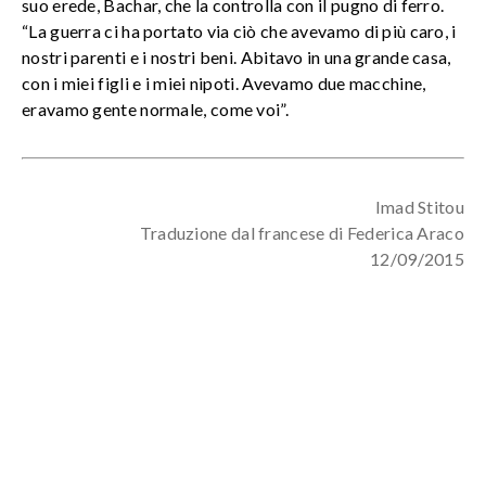
suo erede, Bachar, che la controlla con il pugno di ferro.
“La guerra ci ha portato via ciò che avevamo di più caro, i
nostri parenti e i nostri beni. Abitavo in una grande casa,
con i miei figli e i miei nipoti. Avevamo due macchine,
eravamo gente normale, come voi”.
Imad Stitou
Traduzione dal francese di Federica Araco
12/09/2015