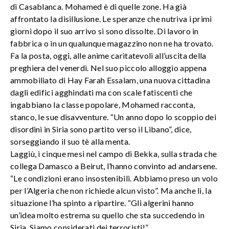
di Casablanca. Mohamed è di quelle zone. Ha già
affrontato la disillusione. Le speranze che nutriva i primi
giorni dopo il suo arrivo si sono dissolte. Di lavoro in
fabbrica o in un qualunque magazzino non ne ha trovato.
Fa la posta, oggi, alle anime caritatevoli all’uscita della
preghiera del venerdì. Nel suo piccolo alloggio appena
ammobiliato di Hay Farah Essalam, una nuova cittadina
dagli edifici agghindati ma con scale fatiscenti che
ingabbiano la classe popolare, Mohamed racconta,
stanco, le sue disavventure. “Un anno dopo lo scoppio dei
disordini in Siria sono partito verso il Libano”, dice,
sorseggiando il suo tè alla menta.
Laggiù, i cinque mesi nel campo di Bekka, sulla strada che
collega Damasco a Beirut, l’hanno convinto ad andarsene.
“Le condizioni erano insostenibili. Abbiamo preso un volo
per l’Algeria che non richiede alcun visto”. Ma anche lì, la
situazione l’ha spinto a ripartire. “Gli algerini hanno
un’idea molto estrema su quello che sta succedendo in
Siria. Siamo considerati dei terroristi!”.