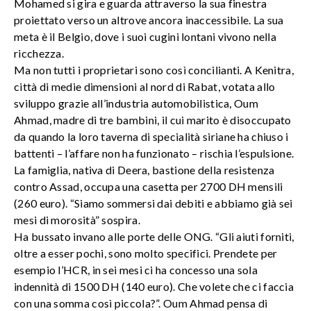
Mohamed si gira e guarda attraverso la sua finestra
proiettato verso un altrove ancora inaccessibile. La sua
meta è il Belgio, dove i suoi cugini lontani vivono nella
ricchezza.
Ma non tutti i proprietari sono così concilianti. A Kenitra,
città di medie dimensioni al nord di Rabat, votata allo
sviluppo grazie all’industria automobilistica, Oum
Ahmad, madre di tre bambini, il cui marito è disoccupato
da quando la loro taverna di specialità siriane ha chiuso i
battenti – l’affare non ha funzionato – rischia l’espulsione.
La famiglia, nativa di Deera, bastione della resistenza
contro Assad, occupa una casetta per 2700 DH mensili
(260 euro). “Siamo sommersi dai debiti e abbiamo già sei
mesi di morosità” sospira.
Ha bussato invano alle porte delle ONG. “Gli aiuti forniti,
oltre a esser pochi, sono molto specifici. Prendete per
esempio l’HCR, in sei mesi ci ha concesso una sola
indennità di 1500 DH (140 euro). Che volete che ci faccia
con una somma così piccola?”. Oum Ahmad pensa di