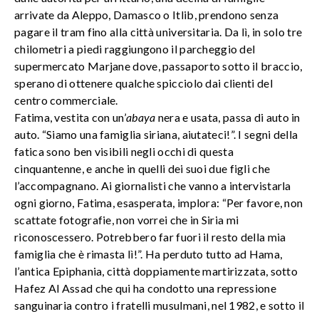
arrivate da Aleppo, Damasco o Itlib, prendono senza
pagare il tram fino alla città universitaria. Da lì, in solo tre
chilometri a piedi raggiungono il parcheggio del
supermercato Marjane dove, passaporto sotto il braccio,
sperano di ottenere qualche spicciolo dai clienti del
centro commerciale.
Fatima, vestita con un’
abaya
nera e usata, passa di auto in
auto. “Siamo una famiglia siriana, aiutateci!”. I segni della
fatica sono ben visibili negli occhi di questa
cinquantenne, e anche in quelli dei suoi due figli che
l’accompagnano. Ai giornalisti che vanno a intervistarla
ogni giorno, Fatima, esasperata, implora: “Per favore, non
scattate fotografie, non vorrei che in Siria mi
riconoscessero. Potrebbero far fuori il resto della mia
famiglia che è rimasta lì!”. Ha perduto tutto ad Hama,
l’antica Epiphania, città doppiamente martirizzata, sotto
Hafez Al Assad che qui ha condotto una repressione
sanguinaria contro i fratelli musulmani, nel 1982, e sotto il