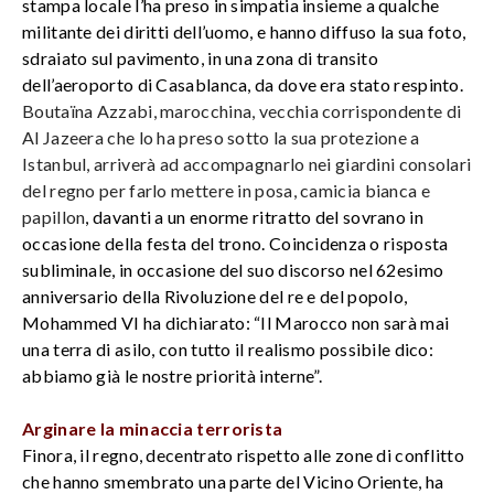
stampa locale l’ha preso in simpatia insieme a qualche
militante dei diritti dell’uomo, e hanno diffuso la sua foto,
sdraiato sul pavimento, in una zona di transito
dell’aeroporto di Casablanca, da dove era stato respinto.
Boutaïna Azzabi, marocchina, vecchia corrispondente di
Al Jazeera che lo ha preso sotto la sua protezione a
Istanbul, arriverà ad accompagnarlo nei giardini consolari
del regno per farlo mettere in posa, camicia bianca e
papillon
, davanti a un enorme ritratto del sovrano in
occasione della festa del trono. Coincidenza o risposta
subliminale, in occasione del suo discorso nel 62esimo
anniversario della Rivoluzione del re e del popolo,
Mohammed VI ha dichiarato: “Il Marocco non sarà mai
una terra di asilo, con tutto il realismo possibile dico:
abbiamo già le nostre priorità interne”.
Arginare la minaccia terrorista
Finora, il regno, decentrato rispetto alle zone di conflitto
che hanno smembrato una parte del Vicino Oriente, ha