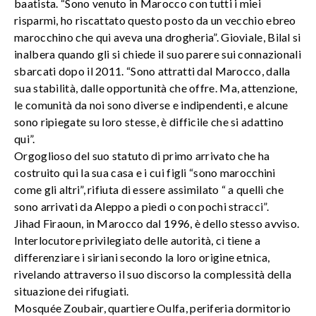
baatista. “Sono venuto in Marocco con tutti i miei
risparmi, ho riscattato questo posto da un vecchio ebreo
marocchino che qui aveva una drogheria”. Gioviale, Bilal si
inalbera quando gli si chiede il suo parere sui connazionali
sbarcati dopo il 2011. “Sono attratti dal Marocco, dalla
sua stabilità, dalle opportunità che offre. Ma, attenzione,
le comunità da noi sono diverse e indipendenti, e alcune
sono ripiegate su loro stesse, è difficile che si adattino
qui”.
Orgoglioso del suo statuto di primo arrivato che ha
costruito qui la sua casa e i cui figli “sono marocchini
come gli altri”, rifiuta di essere assimilato “ a quelli che
sono arrivati da Aleppo a piedi o con pochi stracci”.
Jihad Firaoun, in Marocco dal 1996, è dello stesso avviso.
Interlocutore privilegiato delle autorità, ci tiene a
differenziare i siriani secondo la loro origine etnica,
rivelando attraverso il suo discorso la complessità della
situazione dei rifugiati.
Mosquée Zoubair, quartiere Oulfa, periferia dormitorio