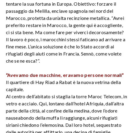
tentare la sua fortuna in Europa. Obiettivo: forzare il
passaggio da Melilla, enclave spagnola nel nord del
Marocco, protetta da un’alta recinzione metallica. “Avrei
preferito restare in Marocco, la gente qui è accogliente,
ci si sta bene. Ma come fare per viverci decorosamente?
Il lavoro è poco, i marocchini stessi faticano ad arrivare a
fine mese. L’unica soluzione è che lo Stato accordi ai
rifugiati degli aiuti come in Francia. Sennò, come volete
che se ne esca?”.
“Avevamo due macchine, eravamo persone normali”
Il quartiere di Hay Riad a Rabat è la nuova vetrina della
capitale.
Al centro dell’abitato si staglia la torre Maroc Telecom, in
vetro e acciaio. Qui, lontano dall’hotel Afriquia, dall’altra
parte della città, al confine della medina, dove l’odore
nauseabondo della muffa li raggiunge, alcuni rifugiati
siriani chiedono l’elemosina. Dal loro hotel, sequestrato
dalle autorità per affittarlo, una decina di famiglie