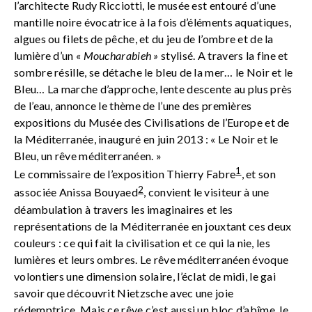
l’architecte Rudy Ricciotti, le musée est entouré d’une
mantille noire évocatrice à la fois d’éléments aquatiques,
algues ou filets de pêche, et du jeu de l’ombre et de la
lumière d’un «
Moucharabieh »
stylisé. A travers la fine et
sombre résille, se détache le bleu de la mer… le Noir et le
Bleu… La marche d’approche, lente descente au plus près
de l’eau, annonce le thème de l’une des premières
expositions du Musée des Civilisations de l’Europe et de
la Méditerranée, inauguré en juin 2013 : « Le Noir et le
Bleu, un rêve méditerranéen. »
1
Le commissaire de l’exposition Thierry Fabre
, et son
2
associée Anissa Bouyaed
, convient le visiteur à une
déambulation à travers les imaginaires et les
représentations de la Méditerranée en jouxtant ces deux
couleurs : ce qui fait la civilisation et ce qui la nie, les
lumières et leurs ombres. Le rêve méditerranéen évoque
volontiers une dimension solaire, l’éclat de midi, le gai
savoir que découvrit Nietzsche avec une joie
rédemptrice. Mais ce rêve c’est aussi un bloc d’abîme, le