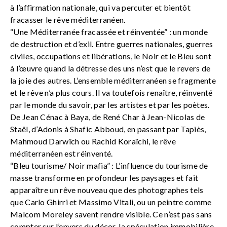
à l’affirmation nationale, qui va percuter et bientôt
fracasser le rêve méditerranéen.
“Une Méditerranée fracassée et réinventée” : un monde
de destruction et d’exil. Entre guerres nationales, guerres
civiles, occupations et libérations, le Noir et le Bleu sont
à l’œuvre quand la détresse des uns n’est que le revers de
la joie des autres. L’ensemble méditerranéen se fragmente
et le rêve n’a plus cours. Il va toutefois renaître, réinventé
par le monde du savoir, par les artistes et par les poètes.
De Jean Cénac à Baya, de René Char à Jean-Nicolas de
Staël, d’Adonis à Shafic Abboud, en passant par Tapiès,
Mahmoud Darwîch ou Rachid Koraïchi, le rêve
méditerranéen est réinventé.
“Bleu tourisme/ Noir mafia” : L’influence du tourisme de
masse transforme en profondeur les paysages et fait
apparaître un rêve nouveau que des photographes tels
que Carlo Ghirri et Massimo Vitali, ou un peintre comme
Malcom Moreley savent rendre visible. Ce n’est pas sans
compter sur l’envers du décor, la spéculation immobilière,