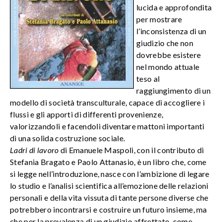
lucida e approfondita
per mostrare
l’inconsistenza di un
giudizio che non
dovrebbe esistere
nel mondo attuale
teso al
raggiungimento di un
modello di società transculturale, capace di accogliere i
flussi e gli apporti di differenti provenienze,
valorizzandoli e facendoli diventare mattoni importanti
di una solida costruzione sociale.
Ladri di lavoro
di Emanuele Maspoli, con il contributo di
Stefania Bragato e Paolo Attanasio, è un libro che, come
si legge nell’introduzione, nasce con l’ambizione di legare
lo studio e l’analisi scientifica all’emozione delle relazioni
personali e della vita vissuta di tante persone diverse che
potrebbero incontrarsi e costruire un futuro insieme, ma
che per la prevalenza di un giudizio affrettato, come