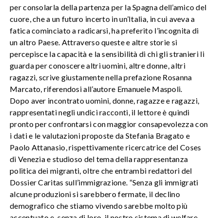
per consolarla della partenza per la Spagna dell’amico del
cuore, che a un futuro incerto in un’Italia, in cui aveva a
fatica cominciato a radicarsi, ha preferito l’incognita di
un altro Paese. Attraverso queste e altre storie si
percepisce la capacità e la sensibilità di chi gli stranieri li
guarda per conoscere altri uomini, altre donne, altri
ragazzi, scrive giustamente nella prefazione Rosanna
Marcato, riferendosi all’autore Emanuele Maspoli.
Dopo aver incontrato uomini, donne, ragazze e ragazzi,
rappresentati negli undici racconti, il lettore è quindi
pronto per confrontarsi con maggior consapevolezza con
i dati e le valutazioni proposte da Stefania Bragato e
Paolo Attanasio, rispettivamente ricercatrice del Coses
di Venezia e studioso del tema della rappresentanza
politica dei migranti, oltre che entrambi redattori del
Dossier Caritas sull’immigrazione. “Senza gli immigrati
alcune produzioni si sarebbero fermate, il declino
demografico che stiamo vivendo sarebbe molto più
accentuato e, senza di loro, il nostro sistema di welfare