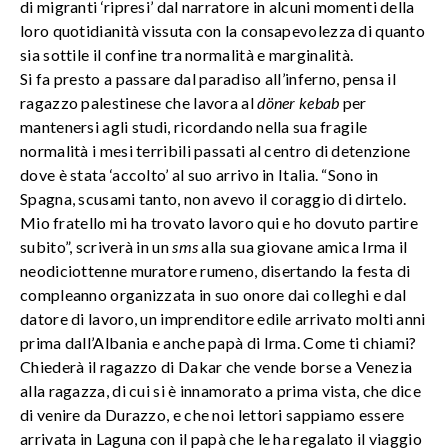
di migranti ‘ripresi’ dal narratore in alcuni momenti della
loro quotidianità vissuta con la consapevolezza di quanto
sia sottile il confine tra normalità e marginalità.
Si fa presto a passare dal paradiso all’inferno, pensa il
ragazzo palestinese che lavora al
döner kebab
per
mantenersi agli studi, ricordando nella sua fragile
normalità i mesi terribili passati al centro di detenzione
dove è stata ‘accolto’ al suo arrivo in Italia. “Sono in
Spagna, scusami tanto, non avevo il coraggio di dirtelo.
Mio fratello mi ha trovato lavoro qui e ho dovuto partire
subito”, scriverà in un
sms
alla sua giovane amica Irma il
neodiciottenne muratore rumeno, disertando la festa di
compleanno organizzata in suo onore dai colleghi e dal
datore di lavoro, un imprenditore edile arrivato molti anni
prima dall’Albania e anche papà di Irma. Come ti chiami?
Chiederà il ragazzo di Dakar che vende borse a Venezia
alla ragazza, di cui si è innamorato a prima vista, che dice
di venire da Durazzo, e che noi lettori sappiamo essere
arrivata in Laguna con il papà che le ha regalato il viaggio