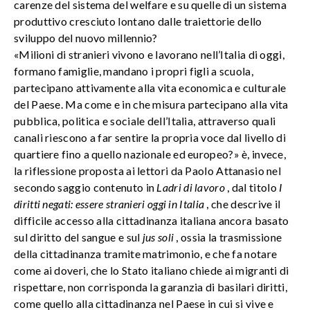
carenze del sistema del welfare e su quelle di un sistema
produttivo cresciuto lontano dalle traiettorie dello
sviluppo del nuovo millennio?
«Milioni di stranieri vivono e lavorano nell’Italia di oggi,
formano famiglie, mandano i propri figli a scuola,
partecipano attivamente alla vita economica e culturale
del Paese. Ma come e in che misura partecipano alla vita
pubblica, politica e sociale dell’Italia, attraverso quali
canali riescono a far sentire la propria voce dal livello di
quartiere fino a quello nazionale ed europeo?» è, invece,
la riflessione proposta ai lettori da Paolo Attanasio nel
secondo saggio contenuto in
Ladri di lavoro
, dal titolo
I
diritti negati: essere stranieri oggi in Italia
, che descrive il
difficile accesso alla cittadinanza italiana ancora basato
sul diritto del sangue e sul
jus soli
, ossia la trasmissione
della cittadinanza tramite matrimonio, e che fa notare
come ai doveri, che lo Stato italiano chiede ai migranti di
rispettare, non corrisponda la garanzia di basilari diritti,
come quello alla cittadinanza nel Paese in cui si vive e