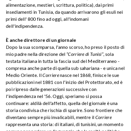
alimentazione, mestieri, scrittura, politica), dai primi
insediamenti in Tunisia, da quando arrivarono gli esuli nei
primi dell' 800 fino ad oggi, all'indomani
dell'indipendenza.
È anche direttore di un giornale
Dopo la sua scomparsa, l'anno scorso, ho preso il posto di
mio padre nella direzione del
“Corriere di Tunisi”
, sola
testata italiana in tutta la fascia sud del Mediterraneo -
compresa anche parte di quella sub sahariana - e unica nel
Medio Oriente. Il
Corriere
nasce nel 1868, finisce le sue
pubblicazioni nel 1881 con l'inizio del Protettorato, ed è
poi ripreso dalle generazioni successive con
l'indipendenza nel '56. Oggi, speriamo si possa
continuare: aldilà dell'affetto, quella del giornale è una
storia condivisa che rischia di sparire. Sono frontiere che
diventano sempre più invalicabili, mentre il
Corriere
rappresenta una storia: di italiani, di tunisini, un momento