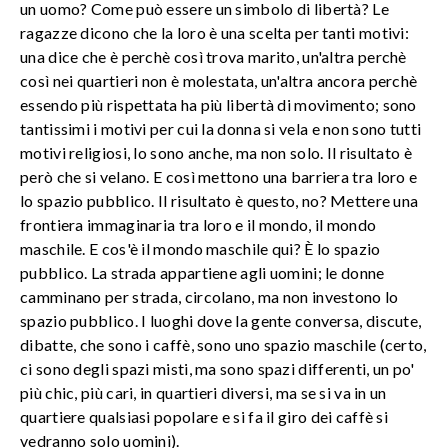
un uomo? Come può essere un simbolo di libertà? Le
ragazze dicono che la loro è una scelta per tanti motivi:
una dice che è perchè così trova marito, un'altra perchè
così nei quartieri non è molestata, un'altra ancora perchè
essendo più rispettata ha più libertà di movimento; sono
tantissimi i motivi per cui la donna si vela e non sono tutti
motivi religiosi, lo sono anche, ma non solo. Il risultato è
però che si velano. E così mettono una barriera tra loro e
lo spazio pubblico. Il risultato è questo, no? Mettere una
frontiera immaginaria tra loro e il mondo, il mondo
maschile. E cos'è il mondo maschile qui? È lo spazio
pubblico. La strada appartiene agli uomini; le donne
camminano per strada, circolano, ma non investono lo
spazio pubblico. I luoghi dove la gente conversa, discute,
dibatte, che sono i caffè, sono uno spazio maschile (certo,
ci sono degli spazi misti, ma sono spazi differenti, un po'
più chic, più cari, in quartieri diversi, ma se si va in un
quartiere qualsiasi popolare e si fa il giro dei caffè si
vedranno solo uomini).