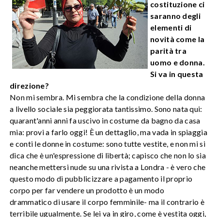
costituzione ci
saranno degli
elementi di
novità come la
parità tra
uomo e donna.
Si va in questa
direzione?
Non mi sembra. Mi sembra che la condizione della donna
a livello sociale sia peggiorata tantissimo. Sono nata qui:
quarant'anni anni fa uscivo in costume da bagno da casa
mia: provi a farlo oggi! È un dettaglio, ma vada in spiaggia
e conti le donne in costume: sono tutte vestite, e non mi si
dica che è un'espressione di libertà; capisco che non lo sia
neanche mettersi nude su una rivista a Londra - è vero che
questo modo di pubblicizzare a pagamento il proprio
corpo per far vendere un prodotto è un modo
drammatico di usare il corpo femminile- ma il contrario è
terribile ugualmente. Se lei va in giro, come è vestita oggi,