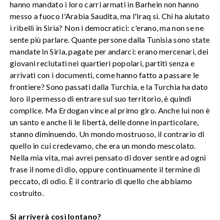
hanno mandato i loro carri armati in Barhein non hanno
messo a fuoco l'Arabia Saudita, ma l'Iraq sì. Chi ha aiutato
i ribelli in Siria? Non i democratici: c'erano, ma non se ne
sente più parlare. Quante persone dalla Tunisia sono state
mandate in Siria, pagate per andarci: erano mercenari, dei
giovani reclutati nei quartieri popolari, partiti senza e
arrivati con i documenti, come hanno fatto a passare le
frontiere? Sono passati dalla Turchia, e la Turchia ha dato
loro il permesso di entrare sul suo territorio, è quindi
complice. Ma Erdogan vince al primo giro. Anche lui non è
un santo e anche lì le libertà, delle donne in particolare,
stanno diminuendo. Un mondo mostruoso, il contrario di
quello in cui credevamo, che era un mondo mescolato.
Nella mia vita, mai avrei pensato di dover sentire ad ogni
frase il nome di dio, oppure continuamente il termine di
peccato, di odio. È il contrario di quello che abbiamo
costruito.
Si arriverà così lontano?