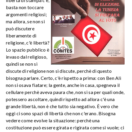
libertà di stampa c'è,
basta non toccare
argomenti religiosi;
ma allora, se non si
può discutere
liberamente di
religione, c'è libertà?
Lo spazio pubblico è
invaso dal religioso,
quindi se non si
discute di religione non si discute, perchè di questo
bisogna parlare. Certo, c'è rispetto a prima: con Ben Alì
non si osava fiatare; la gente, anche in casa, spegneva il
cellulare perchè aveva paura che, non si sa per quali onde,
potessero ascoltare, quindi rispetto ad allora c'è una
grande libertà, non è che tutto sia negativo. È vero che
oggi ci sono spazi di libertà che non c'erano. Bisogna
vedere come evolve la situazione: perchè una
costituzione può essere girata e rigirata come si vuole; ci