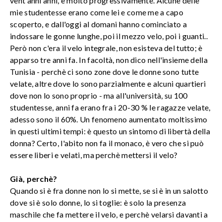
vent'anni anni, e molto progressivamente. Alcune delle
mie studentesse erano come lei e come me a capo
scoperto, e dall'oggi al domani hanno cominciato a
indossare le gonne lunghe, poi il mezzo velo, poi i guanti..
Però non c'era il velo integrale, non esisteva del tutto; è
apparso tre anni fa. In facoltà, non dico nell'insieme della
Tunisia - perchè ci sono zone dove le donne sono tutte
velate, altre dove lo sono parzialmente e alcuni quartieri
dove non lo sono proprio - ma all'università, su 100
studentesse, anni fa erano fra i 20-30 % le ragazze velate,
adesso sono il 60%. Un fenomeno aumentato moltissimo
in questi ultimi tempi: è questo un sintomo di libertà della
donna? Certo, l'abito non fa il monaco, è vero che si può
essere liberi e velati, ma perchè mettersi il velo?
Già, perchè?
Quando si è fra donne non lo si mette, se si è in un salotto
dove si è solo donne, lo si toglie: è solo la presenza
maschile che fa mettere il velo, e perchè velarsi davanti a