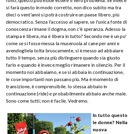
fonti, questo potrebbe essere il vero problema. Se invece
si farà questo in modo corretto, non dico subito ma tra
dieci o vent'anni si potrà costruire un paese libero, più
democratico. Senza l'accesso al sapere, se l'unica fonte di
conoscenza rimane il dogma, non c'è speranza. Adesso la
stampa è libera, ma è libera in tutto? Secondo me è un po'
come se si fosse messa la museruola al cane per anni e
avendogliela tolta bruscamente, si è messo ad abbaiare
tutto il tempo, senza più distinguere quando sia giusto
farlo e quando è invece meglio rimanere in silenzio. Per il
momento noi abbaiamo, e se si abbaia in continuazione,
le cose importanti non passano più. Ma è momento di
transizione, è comprensibile. Io stessa abbaio in
continuazione (ride) e probabilmente abbaio anche male.
Sono come tutti; non è facile. Vedremo.
In tutto questo
le donne?
Nella
nuova