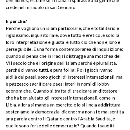
dell'humus; è come se in Italia si sparasse alla gente che
crede nel miracolo di san Gennaro.
E perchè?
Perchè vogliono un islam particolare, che è totalitario e
rigidissimo, inquisitoriale, dove tutto è eretico, e solo la
loro interpretazione è giusta, e tutto ciò che non è loro è
perseguibile. È una forma contemporanea di Inquisizione:
quando si pensa che in Iraq si distrugge una moschea del
VII secolo che è l'origine dell'Islam perché è pluralista,
perché ci vanno tutti, è pura follia! Poi i giochi vanno
aldilà dei paesi, sono giochi di interessi internazionali, ma
è pazzesco sacrificare paesi interi in nomi di lobby
economiche. Quando si tratta di sradicare un dittatore
che ha ben aiutato gli interessi internazionali, come in
Libia, allora si manda un esercito e lo si lincia addirittura;
sosteniamo la democrazia, dicono: ma non si è mai sentita
una parola contro il Qatar e contro l'Arabia Saudita, e
quelle sono forse delle democrazie? Quando i sauditi