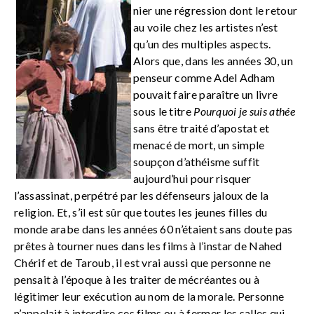
nier une régression dont le retour
au voile chez les artistes n’est
qu’un des multiples aspects.
Alors que, dans les années 30, un
penseur comme Adel Adham
pouvait faire paraître un livre
sous le titre
Pourquoi je suis athée
sans être traité d’apostat et
menacé de mort, un simple
soupçon d’athéisme suffit
aujourd’hui pour risquer
l’assassinat, perpétré par les défenseurs jaloux de la
religion. Et, s’il est sûr que toutes les jeunes filles du
monde arabe dans les années 60 n’étaient sans doute pas
prêtes à tourner nues dans les films à l’instar de Nahed
Chérif et de Taroub, il est vrai aussi que personne ne
pensait à l’époque à les traiter de mécréantes ou à
légitimer leur exécution au nom de la morale. Personne
n’appelait à interdire ces films ou à fermer les salles qui