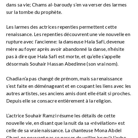
dans sa vie; Chams al-baroudy s’en va verser des larmes
sur la tombe du prophète.
Les larmes des actrices repenties permettent cette
renaissance. Les repenties découvrent une vie nouvelle en
rupture avec l’ancienne: la danseuse Hala Safi, devenue
mère au foyer après avoir abandonné la danse, n’hésite
pas à dire que Hala Safi est morte, et qu’elle s’appelle
désormais Souhair Hassan Abedinne (son vrai nom).
Chadia n’a pas changé de prénom, mais sa renaissance
s’est faite en déménageant et en coupant les liens avec les
autres artistes, ses anciens amis dont elle était si proches.
Depuis elle se consacre entièrement à la religion.
L’actrice Souhair Ramzi résume les détails de cette
nouvelle vie, en disant que la nuit da sa «révélation» est
celle de sa vraie naissance. La chanteuse Mona Abdel
Ghani, ne pouvant pas se passer de veiller jusqu'à l’aube,