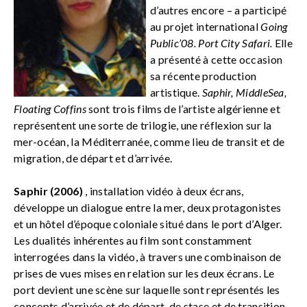
d’autres encore – a participé
au projet international
Going
Public’08. Port City Safari.
Elle
a présenté à cette occasion
sa récente production
artistique.
Saphir, MiddleSea,
Floating Coffins
sont trois films de l’artiste algérienne et
représentent une sorte de trilogie, une réflexion sur la
mer-océan, la Méditerranée, comme lieu de transit et de
migration, de départ et d’arrivée.
Saphir (2006)
, installation vidéo à deux écrans,
développe un dialogue entre la mer, deux protagonistes
et un hôtel d’époque coloniale situé dans le port d’Alger.
Les dualités inhérentes au film sont constamment
interrogées dans la vidéo, à travers une combinaison de
prises de vues mises en relation sur les deux écrans. Le
port devient une scène sur laquelle sont représentés les
concepts d’arrivée et de départ, de stase et de transition,