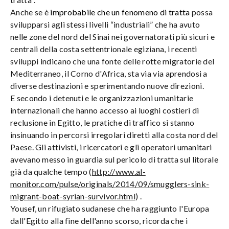
Anche se è
improbabile che un fenomeno di tratta
possa
svilupparsi agli stessi livelli “industriali” che ha avuto
nelle zone del nord del Sinai nei governatorati più sicuri e
centrali della costa settentrionale egiziana, i recenti
sviluppi indicano che una fonte delle rotte migratorie del
Mediterraneo, il Corno d'Africa, sta via via aprendosi a
diverse destinazioni e sperimentando nuove direzioni.
E secondo i detenuti e le organizzazioni umanitarie
internazionali che hanno accesso ai luoghi costieri di
reclusione in Egitto, le pratiche di traffico si stanno
insinuando in percorsi irregolari diretti alla costa nord del
Paese. Gli attivisti, i ricercatori e gli operatori umanitari
avevano messo in guardia sul pericolo di tratta sul litorale
già da qualche tempo (
http://www.al-
monitor.com/pulse/originals/2014/09/smugglers-sink-
migrant-boat-syrian-survivor.html
) .
Yousef, un rifugiato sudanese che ha raggiunto l'Europa
dall'Egitto alla fine dell'anno scorso, ricorda che i