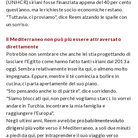
(UNHCR) siriani fosse finanziata appena del 40 per cento
quest’anno, ma le richieste socio-economiche restano.
"Tuttavia, ci proviamo", dice Reem alzando le spalle con
un sorriso.
Il Mediterraneo non può più essere attraversato
direttamente
Potrebbe non sembrare che anche lei stia progettando di
lasciare l'Egitto come hanno fatto tanti siriani dal 2013 a
oggi. Sembra relativamente inserita qui, o almeno molto
impegnata. Eppure, mentre il tè comincia a bollire in
cucina, ci parla apertamente del suo piano.
"Sto pensando anche io di partire", dice sorridendo.
"Siamo bloccati qui, non perché vogliamo starci. Io vorrei
andare in Turchia, incontrare la mia famiglia e
raggiungere l’Europa".
Negli ultimi anni, Reem avrebbe
probabilmentevoluto
dirigersi più volte
verso il Mediterraneo, a soli due minuti
a piedi da qui, per intraprendere il suo viaggio verso