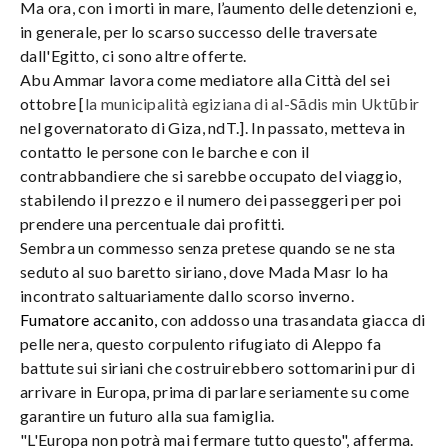
Ma ora, con i morti in mare, l’aumento delle detenzioni e,
in generale, per lo scarso successo delle traversate
dall'Egitto, ci sono altre offerte.
Abu Ammar lavora come mediatore alla Città del sei
ottobre [
la municipalità egiziana di al-Sādis min Uktūbir
nel governatorato di Giza, ndT.]. In passato, metteva in
contatto le persone con le barche e con il
contrabbandiere che si sarebbe occupato del viaggio,
stabilendo il prezzo e il numero dei passeggeri per poi
prendere una percentuale dai profitti.
Sembra un commesso senza pretese quando se ne sta
seduto al suo baretto siriano, dove Mada Masr lo ha
incontrato saltuariamente dallo scorso inverno.
Fumatore accanito,
con addosso una trasandata giacca di
pelle nera, questo corpulento rifugiato di Aleppo fa
battute sui siriani che costruirebbero sottomarini pur di
arrivare in Europa, prima di parlare seriamente su come
garantire un futuro alla sua famiglia.
"L'Europa non potrà mai fermare tutto questo", afferma.