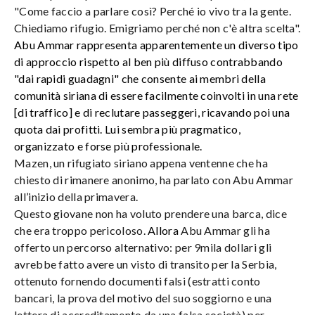
"Come faccio a parlare così? Perché io vivo tra la gente.
Chiediamo rifugio. Emigriamo perché non c'è altra scelta".
Abu Ammar rappresenta apparentemente un diverso tipo
di approccio rispetto al ben più diffuso contrabbando
"dai rapidi guadagni" che consente ai membri della
comunità siriana di essere facilmente coinvolti in una rete
[di traffico] e di reclutare passeggeri, ricavando poi una
quota dai profitti. Lui sembra più pragmatico,
organizzato e forse più professionale.
Mazen, un rifugiato siriano appena ventenne che ha
chiesto di rimanere anonimo, ha parlato con Abu Ammar
all’inizio della primavera.
Questo giovane non ha voluto prendere una barca, dice
che era troppo pericoloso.
Allora
Abu Ammar gli ha
offerto un percorso alternativo: per 9mila dollari gli
avrebbe fatto avere un visto di transito per la Serbia,
ottenuto fornendo documenti falsi (estratti conto
bancari, la prova del motivo del suo soggiorno e una
lettera di accreditamento da una falsa società) per