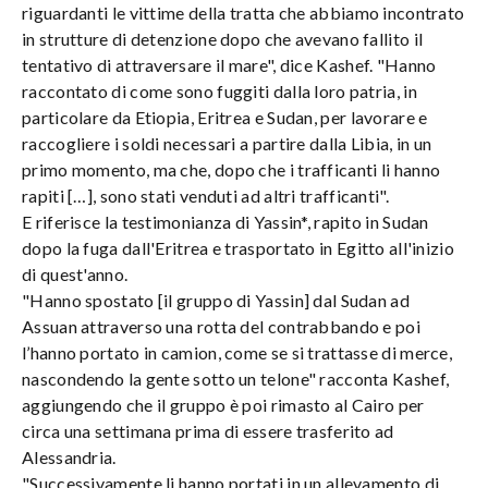
riguardanti le vittime della tratta che abbiamo incontrato
in strutture di detenzione dopo che avevano fallito il
tentativo di attraversare il mare", dice Kashef. "Hanno
raccontato di come sono fuggiti dalla loro patria, in
particolare da Etiopia, Eritrea e Sudan, per lavorare e
raccogliere i soldi necessari a partire dalla Libia, in un
primo momento, ma che, dopo che i trafficanti li hanno
rapiti […], sono stati venduti ad altri trafficanti".
E riferisce la testimonianza di Yassin*, rapito in Sudan
dopo la fuga dall'Eritrea e trasportato in Egitto all'inizio
di quest'anno.
"Hanno spostato [il gruppo di Yassin] dal Sudan ad
Assuan attraverso una rotta del contrabbando e poi
l’hanno portato in camion, come se si trattasse di merce,
nascondendo la gente sotto un telone" racconta Kashef,
aggiungendo che il gruppo è poi rimasto al Cairo per
circa una settimana prima di essere trasferito ad
Alessandria.
"Successivamente li hanno portati in un allevamento di