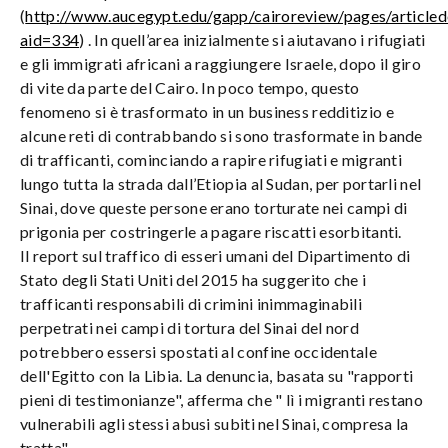
(
http://www.aucegypt.edu/gapp/cairoreview/pages/articlede
aid=334
) . In quell’area inizialmente si aiutavano i rifugiati
e gli immigrati africani a raggiungere Israele, dopo il giro
di vite da parte del Cairo. In poco tempo, questo
fenomeno si è trasformato in un business redditizio e
alcune reti di contrabbando si sono trasformate in bande
di trafficanti, cominciando a rapire rifugiati e migranti
lungo tutta la strada dall’Etiopia al Sudan, per portarli nel
Sinai, dove queste persone erano torturate nei campi di
prigonia per costringerle a pagare riscatti esorbitanti.
Il report sul traffico di esseri umani del Dipartimento di
Stato degli Stati Uniti del 2015 ha suggerito che i
trafficanti responsabili di crimini inimmaginabili
perpetrati nei campi di tortura del Sinai del nord
potrebbero essersi spostati al confine occidentale
dell'Egitto con la Libia. La denuncia, basata su "rapporti
pieni di testimonianze", afferma che " lì i migranti restano
vulnerabili agli stessi abusi subiti nel Sinai, compresa la
tratta".