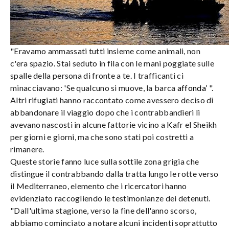
"Eravamo ammassati tutti insieme come animali, non
c'era spazio. Stai seduto in fila con le mani poggiate sulle
spalle della persona di fronte a te. I trafficanti ci
minacciavano: 'Se qualcuno si muove, la barca
affonda’
".
Altri rifugiati hanno raccontato come avessero deciso di
abbandonare il viaggio dopo che i contrabbandieri li
avevano nascosti in alcune fattorie vicino a Kafr el Sheikh
per giorni e giorni, ma che sono stati poi costretti a
rimanere.
Queste storie fanno luce sulla sottile zona grigia che
distingue il contrabbando dalla tratta lungo le rotte verso
il Mediterraneo, elemento che i ricercatori hanno
evidenziato raccogliendo le testimonianze dei detenuti.
"Dall'ultima stagione, verso la fine dell'anno scorso,
abbiamo cominciato a notare alcuni incidenti soprattutto