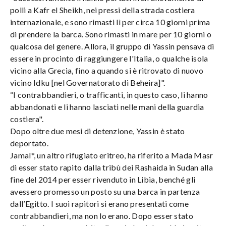
polli a Kafr el Sheikh, nei pressi della strada costiera
internazionale, e sono rimasti lì per circa 10 giorni prima
di prendere la barca. Sono rimasti in mare per 10 giorni o
qualcosa del genere. Allora, il gruppo di Yassin pensava di
essere in procinto di raggiungere l'Italia, o qualche isola
vicino alla Grecia, fino a quando si è ritrovato di nuovo
vicino Idku [nel Governatorato di Beheira]".
“I contrabbandieri, o trafficanti, in questo caso, li hanno
abbandonati e li hanno lasciati nelle mani della guardia
costiera".
Dopo oltre due mesi di detenzione, Yassin è stato
deportato.
Jamal*, un altro rifugiato eritreo, ha riferito a Mada Masr
di esser stato rapito dalla tribù dei Rashaida in Sudan alla
fine del 2014 per esser rivenduto in Libia, benché gli
avessero promesso un posto su una barca in partenza
dall’Egitto. I suoi rapitori si erano presentati come
contrabbandieri, ma non lo erano. Dopo esser stato