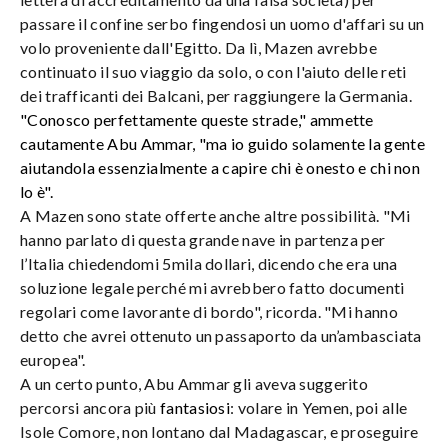
passare il confine serbo fingendosi un uomo d'affari su un
volo proveniente dall'Egitto. Da lì, Mazen avrebbe
continuato il suo viaggio da solo, o con l'aiuto delle reti
dei trafficanti dei Balcani, per raggiungere la Germania.
"Conosco perfettamente queste strade," ammette
cautamente Abu Ammar, "ma io guido solamente la gente
aiutandola essenzialmente a capire chi è onesto e chi non
lo è".
A Mazen sono state offerte anche altre possibilità. "Mi
hanno parlato di questa grande nave in partenza per
l’Italia chiedendomi 5mila dollari, dicendo che era una
soluzione legale perché mi avrebbero fatto documenti
regolari come lavorante di bordo", ricorda. "Mi hanno
detto che avrei ottenuto un passaporto da un’ambasciata
europea".
A un certo punto, Abu Ammar gli aveva suggerito
percorsi ancora più
fantasiosi
: volare in Yemen, poi alle
Isole Comore, non lontano dal Madagascar, e proseguire