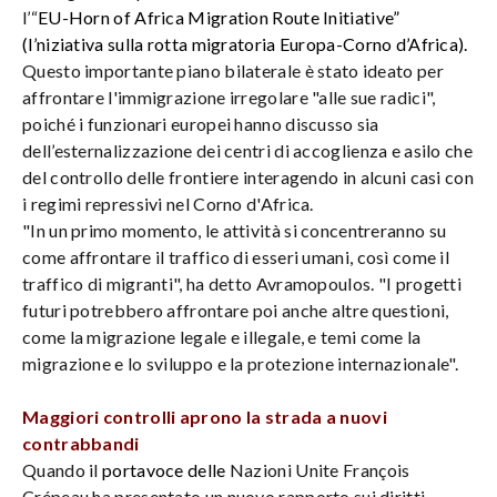
l’“
EU-Horn of Africa Migration Route Initiative”
(l’niziativa sulla rotta migratoria Europa-Corno d’Africa).
Questo importante piano bilaterale è stato ideato per
affrontare l'immigrazione irregolare "alle sue radici",
poiché i funzionari europei hanno discusso sia
dell’esternalizzazione dei centri di accoglienza e asilo che
del controllo delle frontiere interagendo in alcuni casi con
i regimi repressivi nel Corno d'Africa.
"In un primo momento, le attività si concentreranno su
come affrontare il traffico di esseri umani, così come il
traffico di migranti", ha detto Avramopoulos. "I progetti
futuri potrebbero affrontare poi anche altre questioni,
come la migrazione legale e illegale, e temi come la
migrazione e lo sviluppo e la protezione internazionale".
Maggiori controlli aprono la strada a nuovi
contrabbandi
Quando il
portavoce delle
Nazioni Unite François
Crépeau ha presentato un nuovo rapporto sui diritti