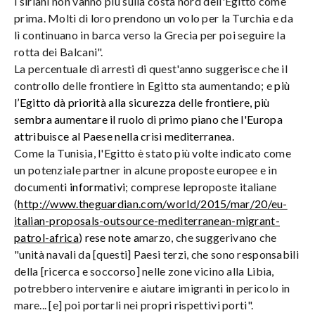
i siriani non vanno più sulla costa nord dell'Egitto come
prima. Molti di loro prendono un volo per la Turchia e da
lì continuano in barca verso la Grecia per poi seguire la
rotta dei Balcani".
La percentuale di arresti di quest'anno suggerisce che il
controllo delle frontiere in Egitto sta aumentando; e
più
l’Egitto dà priorità alla sicurezza delle frontiere, più
sembra aumentare il ruolo di primo piano che l'Europa
attribuisce al Paese nella crisi mediterranea.
Come la Tunisia, l'Egitto è stato più volte indicato come
un potenziale partner in alcune proposte europee e in
documenti
informativi
; comprese le
proposte italiane
(
http://www.theguardian.com/world/2015/mar/20/eu-
italian-proposals-outsource-mediterranean-migrant-
patrol-africa
)
rese note a
marzo, che suggerivano che
"unità navali da [questi] Paesi terzi, che sono responsabili
della [ricerca e soccorso] nelle zone vicino alla Libia,
potrebbero intervenire e aiutare i
migranti in pericolo in
mare...
[e] poi portarli nei propri rispettivi porti".