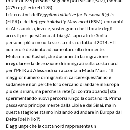
totale di 935 persone. Seguono poi i siriani (507), i somali
(475) e gli eritrei (178).
I ricercatori dell’
Egyptian Initiative for Personal Rights
(EIPR) e del
Refugee Solidarity Movement
(RSM), entrambi
di Alessandria, invece, sostengono che il totale degli
arresti per quest’anno abbia già superato le 3mila
persone, più o meno la stessa cifra di tutto il 2014. E il
numero è destinato ad aumentare ulteriormente.
Muhammad Kashef, che documenta la migrazione
irregolare e la detenzione di immigrati sulla costa nord
per l’P
EI
R ad Alessandria, racconta a Mada Masr: "Il
maggior numero di migranti in carcere quest'anno è
sudanese e non perché loro cercano di andare in Europa
più dei siriani, ma perché la rete [di contrabbando] sta
sperimentando nuovi percorsi lungo la costa nord. Prima
passavano principalmente dalla Libia e dal Sinai, ma in
questa stagione stanno iniziando ad andare in Europa dal
Delta [del Nilo]".
E aggiunge che la costa nord rappresenta un