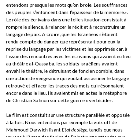
entendons presque les mots qu’on broie. Les souffrances
des peuples s’enfoncent dans l’épaisseur de la mémoire.».
Le rôle des écrivains dans une telle situation consistait à
rompre le silence, à relancer le récit et à reconstruire un
langage de paix. A croire, que les Israéliens s’étaient
rendu compte du danger que représentait pour eux la
reprise du langage par les victimes et les opprimés car, à
l’issue des rencontres avec les écrivains qui avaient eu lieu
au théâtre al-Qassaba, les soldats israéliens avaient
envahi le théâtre, le détruisant de fond en comble, dans
une action de vengeance qui voulait assassiner le langage
retrouvé et effacer les traces des mots qui résonnaient
encore dans le lieu. Ils avaient mis en actes la métaphore
de Christian Salmon sur cette guerre « verbicide».
Le film est constuit sur une structure parallèle et opposée
à la fois. Nous entendons par exemple la voix off de
Mahmoud Darwich lisant
Etat de siège
, tandis que nous
voyons à l’écran des foules de Palestiniens attendre aux