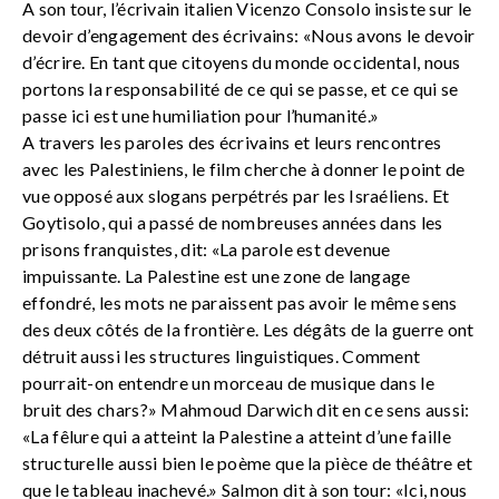
A son tour, l’écrivain italien Vicenzo Consolo insiste sur le
devoir d’engagement des écrivains: «Nous avons le devoir
d’écrire. En tant que citoyens du monde occidental, nous
portons la responsabilité de ce qui se passe, et ce qui se
passe ici est une humiliation pour l’humanité.»
A travers les paroles des écrivains et leurs rencontres
avec les Palestiniens, le film cherche à donner le point de
vue opposé aux slogans perpétrés par les Israéliens. Et
Goytisolo, qui a passé de nombreuses années dans les
prisons franquistes, dit: «La parole est devenue
impuissante. La Palestine est une zone de langage
effondré, les mots ne paraissent pas avoir le même sens
des deux côtés de la frontière. Les dégâts de la guerre ont
détruit aussi les structures linguistiques. Comment
pourrait-on entendre un morceau de musique dans le
bruit des chars?» Mahmoud Darwich dit en ce sens aussi:
«La fêlure qui a atteint la Palestine a atteint d’une faille
structurelle aussi bien le poème que la pièce de théâtre et
que le tableau inachevé.» Salmon dit à son tour: «Ici, nous