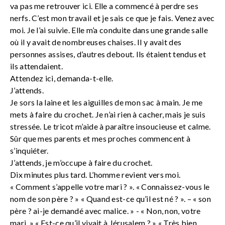
va pas me retrouver ici. Elle a commencé à perdre ses
nerfs. C’est mon travail et je sais ce que je fais. Venez avec
moi. Je l’ai suivie. Elle m’a conduite dans une grande salle
où il y avait de nombreuses chaises. Il y avait des
personnes assises, d’autres debout. Ils étaient tendus et
ils attendaient.
Attendez ici, demanda-t-elle.
J’attends.
Je sors la laine et les aiguilles de mon sac à main. Je me
mets à faire du crochet. Je n’ai rien à cacher, mais je suis
stressée. Le tricot m’aide à paraître insoucieuse et calme.
Sûr que mes parents et mes proches commencent à
s’inquiéter.
J’attends, je m’occupe à faire du crochet.
Dix minutes plus tard. L’homme revient vers moi.
« Comment s’appelle votre mari ? ». « Connaissez-vous le
nom de son père ? » « Quand est-ce qu’il est né ? ». – « son
père ? ai-je demandé avec malice. » - « Non, non, votre
mari. » « Est-ce qu’il vivait à Jérusalem ? » « Très bien,