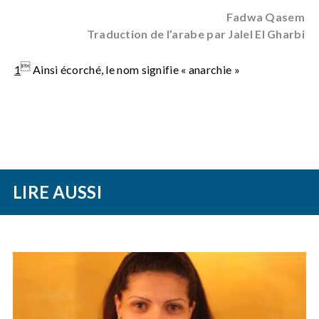
Fadwa Qasem
Traduction de l’arabe par Jalel El Gharbi

1
Ainsi écorché, le nom signifie « anarchie »
LIRE AUSSI