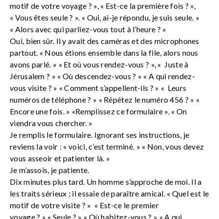
motif de votre voyage ? », « Est-ce la première fois ? »,
« Vous êtes seule ? ». « Oui, ai-je répondu, je suis seule. »
« Alors avec qui parliez-vous tout à l’heure ? »
Oui, bien sûr. Il y avait des caméras et des microphones
partout. « Nous étions ensemble dans la file, alors nous
avons parlé. » « Et où vous rendez-vous ? », « Juste à
Jérusalem ? » « Où descendez-vous ? » « A qui rendez-
vous visite ? » « Comment s’appellent-ils ? » « Leurs
numéros de téléphone ? » « Répétez le numéro 456 ? » «
Encore une fois. » «Remplissez ce formulaire ». « On
viendra vous chercher. »
Je remplis le formulaire. Ignorant ses instructions, je
reviens la voir : « voici, c’est terminé. » « Non, vous devez
vous asseoir et patienter là. »
Je m’assois, je patiente.
Dix minutes plus tard. Un homme s’approche de moi. Il a
les traits sérieux ; il essaie de paraître amical. « Quel est le
motif de votre visite ? » « Est-ce le premier
voyage ? » « Seule ? » « Où habitez-vous ? » « A qui